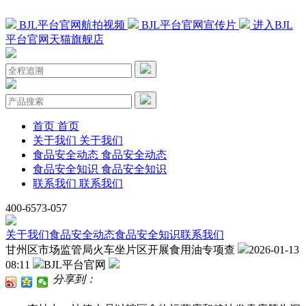
BJL平台官网航拍视频
BJL平台官网宣传片
进入BJL
平台官网天猫旗舰店
首页
首页
关于我们
关于我们
食品安全动态
食品安全动态
食品安全知识
食品安全知识
联系我们
联系我们
400-6573-057
关于我们
食品安全动态
食品安全知识
联系我们
甘州区市场监管局火车坐片区开展食用油专项查
2026-01-13
08:11
BJL平台官网
分享到：