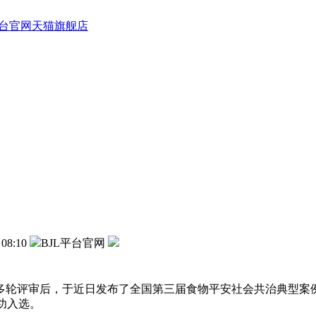
平台官网天猫旗舰店
 08:10
BJL平台官网
评审后，于近日发布了全国第三届食物平安社会共治典型案例，我
功入选。