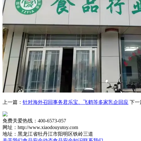
上一篇：
针对海外召回事务君乐宝、飞鹤等多家乳企回应
下一
免费关爱热线：400-6573-057
网址：http://www.xiaodouyutoy.com
地址：黑龙江省牡丹江市阳明区铁岭三道
关于我们
食品安全动态
食品安全知识
联系我们