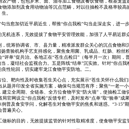
用农产物，也包罗米、面、油等加工食物及餐饮食物，根基笼盖
食物添加剂及食用动物油等沉点范畴，对以往抽检不及格率较高
、生。
勾当愈加切近平易近生，帮推“你点我检”勾当走深走实，进一
无机连系，无效提拔了食物平安管理效能，加强了人平易近群
，统筹协调省、市、县力量，精准派发群众关心的沉点食物和沉
实阐扬查验机构手艺支持感化，聚焦食用菌、乳成品、红肠、粉丝
“评单”促共治。各地正在“苍生点检日”（每半月一次）期间，
勾当，凝结社会监视合力。五是阵线“结单”沉实效。针对“你点我
的良性轮回，切实建牢龙江食物平安防地。二。
位、靶向性及时收集苍生关心点，充实展示“苍生关怀什么我们
当从题并印发全省实施方案，确保勾当规范有序；聚焦“一老一
，建立全周期、全链条、全方位食物平安“防火墙”，使抽检工做
局官网设立“你点我检”反馈专栏，及时发布“点单”取“验单”成
例普及食安学问，化解苍生对食物平安的焦炙和迷惑。“3·15”期
会普遍关心。
做标的目的，无效提拔监管的针对性取精准度，使食物平安监管