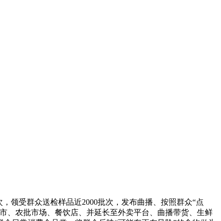
，领受群众送检样品近2000批次，发布曲播、按照群众“点
超市、农批市场、餐饮店、并延长至外卖平台、曲播带货、生鲜