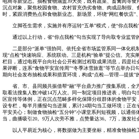
电商等新业态。抽检食物涵盖39大类，既有蔬菜、畜禽肉等食
沉点对象，聚焦校园食物、农村冒充伪劣食物、肉成品制假、
时，紧跟消费热点和食物新业态、新场景，环绕“网红餐饮店”
立脚苍生需求，实施并有序运转“五单”模式，使“你点我检”
通过以上行动，省“你点我检”勾当实现了导向取专业监管的
二是部分“派单”强协同。依托全省市场监管系同一体化机制
现“点检”快速响应、系统联动。三是机构“验单”提公信。充
栏目，通过电视平台向社会公开检测过程取成果消息，四是社会
果评断，连系“食物平安宣传周”“冬季冰雪旅逛”等节点举办日
期向社会发布抽检成果和措置环境，构成“点检—管理—提拔”
省、市、县同频共振借帮“融”平台鼎力推广搜集系统，全方
取看法搜集人数冲破14万人次。同一制定项目推进表，明白勾
区宣传等体例，正在沉点范畴多样化保障分歧群体的食物平安
设专栏，每半月播报勾当进展，累计24期勾当工做环境；正在省
平安关心；制做食物抽检“五分钟”小课堂系列短视频，以通俗体
当，曲播吸引20。9万人次旁不雅，点赞量达36。7万，激发社
以人平易近为核心，将数据做为主要坐标，精准食物抽检工