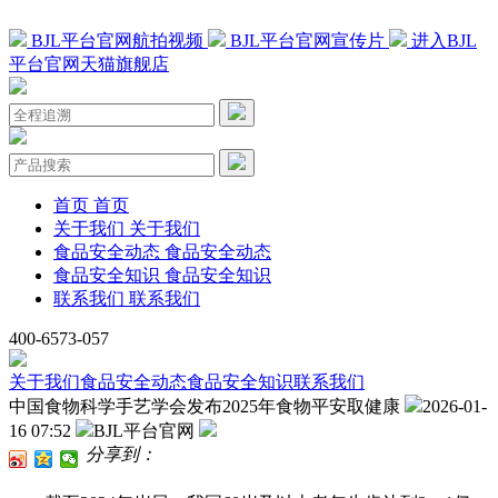
BJL平台官网航拍视频
BJL平台官网宣传片
进入BJL
平台官网天猫旗舰店
首页
首页
关于我们
关于我们
食品安全动态
食品安全动态
食品安全知识
食品安全知识
联系我们
联系我们
400-6573-057
关于我们
食品安全动态
食品安全知识
联系我们
中国食物科学手艺学会发布2025年食物平安取健康
2026-01-
16 07:52
BJL平台官网
分享到：