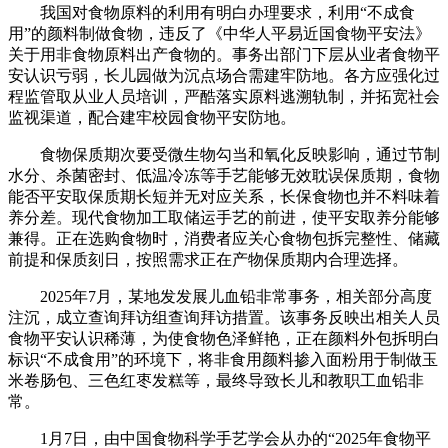
我国对食物原料的利用有明白办理要求，利用“不成食
用”的颜料制做食物，违反了《中华人平易近国食物平安法》
关于用非食物原料出产食物的。事务出部门下层从业者食物平
安认识亏弱，长儿园做为沉点场合需建牢防地。各方应强化过
程监管取从业人员培训，严酷落实原料逃溯轨制，并拓宽社会
监视渠道，配合建牢校园食物平安防地。
食物保质期次要受微生物勾当和氧化反映影响，通过节制
水分、杀菌密封、低温冷冻等手艺能够无效耽误保质期，食物
能否平安取保质期长短并无对应关系，长保食物也并不料味着
养分差。现代食物加工取储运手艺的前进，使平安取养分能够
兼得。正在选购食物时，消费者应关心食物包拆完整性、储藏
前提和保质刻日，按照需求正在产物保质期内合理选择。
2025年7月，某地发发展儿血铅非常事务，相关部分高度
注沉，成立查询拜访组查询拜访措置。该事务反映出相关人员
食物平安认识稀薄，为使食物色泽鲜艳，正在颜料外包拆明白
标识“不成食用”的环境下，将非食用颜料掺入面粉用于制做玉
米卷肠包、三色红枣发糕等，最终导致长儿和教职工血铅非
常。
1月7日，由中国食物科学手艺学会从办的“2025年食物平