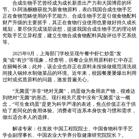
合成生物手艺曾经成为成长新质出产力和大国博弈的环
节。D-阿洛酮糖获批为新食物原料，表白我国合成生物手艺
正在食物范畴使用的手艺能力、合成生物手艺是引领食物配料
财产升级的主要抓手，其正在食物行业使用也要做好持久成长
规划，要尽快完成顶层设想，提拔我国合成生物手艺的理论研
究取手艺立异程度，建立生物合成食物配料风险评估手艺系统
等。
2025年9月，上海部门学校呈现午餐中虾仁炒蛋“发
臭”或“有沙”等现象，经查明，供餐企业所用原料虾仁中存正
在丽蝇长体；此外，该企业也存正在原料未按操做规范清洗就
间接入锅焯水制做菜品的环境。近年来，校园餐屡屡爆出利用
过时或劣质原料的问题，激发普遍关心。
“无菌蛋”并非“绝对无菌”，鸡蛋做为食用农产物，很难达
到绝对“无菌”的形态。现行相关尺度中没有“无菌蛋”这一概
念，“可生食鸡蛋”是更为科学严谨的表述，焦点价值正在于供
给了差同化的食用体验。消费者可连系本身饮食习惯和需求，
做出适合本人的选择。
解读专家：任发政 中国工程院院士、中国食物科学手艺
学会副理事长、中国农业大学养分取健康研究院院长？。