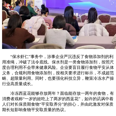
“保水虾仁”事务中，涉事企业严沉违反了食物添加剂的利
用准绳，冲破了法令底线。保水剂是一类食物添加剂，按照尺
度合理利用不会带来健康风险。企业要盲目履行食物平安从体
义务，合规利用食物添加剂，按相关要求进行标示，不成超范
畴、超限量利用。同时，也要强化科技立异，鞭策冷冻水产操
行业高质量成长。
冷冻西蓝花能够存放两年？面临能存放一两年的食物，有
消费者戏称“一岁的娃吃上了两岁的西蓝花”，如许的讥讽中着
人们对长保质期食物“平安取养分”的担心，并由此激发对保质
期长短影响食物平安取质量的热议。