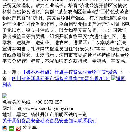
获得无效遏制。帮力企业成长。培育“济北经济开辟区食物饮
料特色劣势食物财产集群”“莱芜农高区姜蒜深加工特色劣势食
物财产集群”和济阳、莱芜食物财产强区。有序推进连锁食物
运营企业许可便当化评审，全面启动食物出产运营许可证书电
子化试点。建立共治款式。以食物平安宣传周、“315”国际消
费者权益日等为契机，组织开展食物平安“六进”(进社区、进
学校、进机关、进企业、进农村、进景区)、“以案说法”普法
宣讲等勾当，礼聘网约配送员担任“食安尖兵”等等，社会共治
阵线愈加普遍。田磊暗示，济南市市场监管局将持续提拔食物
平安分析管理程度，不竭加强群众获得感、幸福感、平安感。
上一篇：
【媒不雅社旗】社旗县拧紧农村食物平安“发条
下一
篇：
四川省苍溪县召开市场监管系统“春雷步履2026”
返回
列表
免费关爱热线：400-6573-057
网址：http://www.xiaodouyutoy.com
地址：黑龙江省牡丹江市阳明区铁岭三道
关于我们
食品安全动态
食品安全知识
联系我们
分享至：