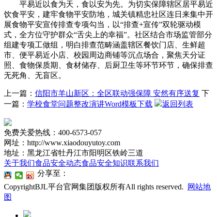
平易近以食为天，食以安为先。为切实保障辖区居平易近
饮食平安，建牢食物平安防地，城关镇精忠社区连日来集中开
展食物平安宣传排查专项勾当，以“排查+宣传”双轮驱动模
式，全方位守护群众“舌尖上的幸福”。社区结合市场监管部分
组建专项工做组，明白排查范畴涵盖辖区餐饮门店、生鲜超
市、便平易近小店、校园周边商铺等沉点场合，聚焦天分证
照、食物保质期、食材储存、后厨卫生等环节环节，确保排查
无死角、无盲区。
上一篇：
信阳市羊山新区：全区联动强保障 安然有序送复
下
一篇：
学校食堂问题整改演讲Word模板下载
返回列表
免费关爱热线：400-6573-057
网址：http://www.xiaodouyutoy.com
地址：黑龙江省牡丹江市阳明区铁岭三道
关于我们
食品安全动态
食品安全知识
联系我们
分享至：
CopyrightBJL平台官网集团版权所有All rights reserved.
网站地
图