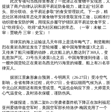
此次专项勾当既排查整改了一批潜正在食物平安现患，又
提拔了商户自律认识和居平易近防备能力，建立起“社区牵
头、部分联动、全平易近参取”的食安管理款式。下一步，精
忠社区将持续常态化开展食物平安排查取宣传工做，以精准行
动织密食安防护网，用现实步履守护辖区居平易近饮食平安，
让“吃得安心、吃得”成为社区糊口的常态。（一审：未敏 二
审：贾晓丹 三审：史宝）！
菲律宾的海上运输这几天年得上是流年晦气了。刚坚毅刚
烈在黄岩岛附近发生了货轮倾覆，被中国海警救援3天之后，
又传来了船只倾覆的动静，此次船上的人数达到了369人，变
乱愈加严沉。23号当天凌晨1点之后，中国海警接到传递，说
一艘外国货轮正在黄岩岛西北约55海里的倾覆。船上有21名菲
律宾人。
据浙江景象形象台预测，今明两天（26-27日）受冷空气
影响，全省有降水过程，此中27日，全省以细雨气候为从，浙
中北山区局部还有雨夹雪或雪。气温也会响应下滑，大师需关
心气温变化，及时添衣保暖，谨防伤风。
外媒报道，当第二架B-21突袭者轰炸机下降正在加利福尼
亚州爱德华兹空军时，美国空军部长特洛伊·梅因克用了一个