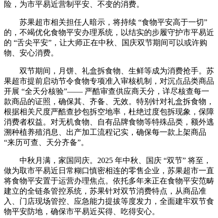
险，为市平易近营制平安、不变的消费。
苏果超市相关担任人暗示，将持续 “食物平安高于一切”
的，不竭优化食物平安办理系统，以结实的步履守护市平易近
的 “舌尖平安”，让大师正在中秋、国庆双节期间可以或许购
物、安心消费。
双节期间，月饼、礼盒拆食物、生鲜等成为消费抢手。苏
果超市提前启动节令食物专项准入审核机制，对沉点品类商品
开展 “全天分核验”—— 严酷审查供应商天分，详尽核查每一
款商品的证照，确保其、齐备、无效。特别针对礼盒拆食物，
根据相关尺度严酷查抄包拆空地率，杜绝过度包拆现象，保障
消费者权益。对无机食物、自有品牌食物等特殊品类，额外逃
溯种植养殖消息、出产加工流程记实，确保每一款上架商品
“来历可查、天分齐备”。
中秋月满，家国同庆。2025 年中秋、国庆 “双节” 将至，
做为取市平易近日常糊口慎密相连的零售企业，苏果超市一直
将食物平安置于运营办理焦点。依托多年来正在食物平安范畴
建立的全链条管控系统，苏果针对双节消费特点，从商品准
入、门店现场管控、应急能力提拔等度发力，全面建牢双节食
物平安防地，确保市平易近买得、吃得安心。