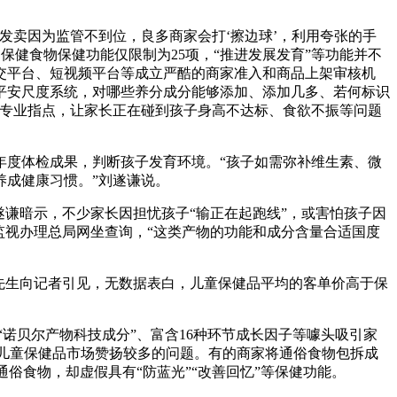
卖因为监管不到位，良多商家会打‘擦边球’，利用夸张的手
保健食物保健功能仅限制为25项，“推进发展发育”等功能并不
交平台、短视频平台等成立严酷的商家准入和商品上架审核机
平安尺度系统，对哪些养分成分能够添加、添加几多、若何标识
的专业指点，让家长正在碰到孩子身高不达标、食欲不振等问题
度体检成果，判断孩子发育环境。“孩子如需弥补维生素、微
养成健康习惯。”刘遂谦说。
谦暗示，不少家长因担忧孩子“输正在起跑线”，或害怕孩子因
监视办理总局网坐查询，“这类产物的功能和成分含量合适国度
先生向记者引见，无数据表白，儿童保健品平均的客单价高于保
。
“诺贝尔产物科技成分”、富含16种环节成长因子等噱头吸引家
是儿童保健品市场赞扬较多的问题。有的商家将通俗食物包拆成
俗食物，却虚假具有“防蓝光”“改善回忆”等保健功能。