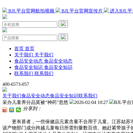
BJL平台官网航拍视频
BJL平台官网宣传片
进入BJL
首页
首页
关于我们
关于我们
食品安全动态
食品安全动态
食品安全知识
食品安全知识
联系我们
联系我们
400-6573-057
关于我们
食品安全动态
食品安全知识
联系我们
采办儿童养分品莫被“神药”忽悠
2026-02-04 10:27
BJL平
分享到：
更有甚者，一些保健品元素含量不合用于儿童。江苏姑苏市的
该产物部门成分跨越儿童每日所需剂量数百倍。她赶紧带孩子抽