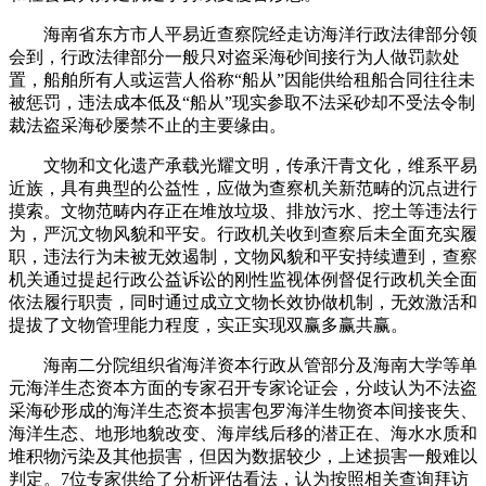
海南省东方市人平易近查察院经走访海洋行政法律部分领
会到，行政法律部分一般只对盗采海砂间接行为人做罚款处
置，船舶所有人或运营人俗称“船从”因能供给租船合同往往未
被惩罚，违法成本低及“船从”现实参取不法采砂却不受法令制
裁法盗采海砂屡禁不止的主要缘由。
文物和文化遗产承载光耀文明，传承汗青文化，维系平易
近族，具有典型的公益性，应做为查察机关新范畴的沉点进行
摸索。文物范畴内存正在堆放垃圾、排放污水、挖土等违法行
为，严沉文物风貌和平安。行政机关收到查察后未全面充实履
职，违法行为未被无效遏制，文物风貌和平安持续遭到，查察
机关通过提起行政公益诉讼的刚性监视体例督促行政机关全面
依法履行职责，同时通过成立文物长效协做机制，无效激活和
提拔了文物管理能力程度，实正实现双赢多赢共赢。
海南二分院组织省海洋资本行政从管部分及海南大学等单
元海洋生态资本方面的专家召开专家论证会，分歧认为不法盗
采海砂形成的海洋生态资本损害包罗海洋生物资本间接丧失、
海洋生态、地形地貌改变、海岸线后移的潜正在、海水水质和
堆积物污染及其他损害，但因为数据较少，上述损害一般难以
判定。7位专家供给了分析评估看法，认为按照相关查询拜访