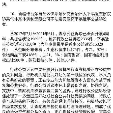
法。
10。新疆维吾尔自治区伊犁哈萨克自治州人平易近查察院
诉某气体系体例制无限公司不法发卖假药平易近事公益诉讼
案。
从2017年7月至2021年6月，查察公益诉讼已全面开展4周
年，共提告状讼19695件，包罗行政公益诉讼2336件，平易近
事公益诉讼17356件（含刑事附带平易近事公益诉讼15320
件），从范畴分布来看，生态和资本14175件，占71。97%；
食物药品平安4186件，占21。3%；国有财富、国有地盘利用
权出让586件，英烈权益45件，其他634件。
行政公益诉讼中要把握好行政机关取查察机关正在公益中
的关系问题。行政机关是公共好处的第一顺位的代表，不只负
有公共好处的职责，正在专业能力和统筹资本方面也有益于修
复和公共好处。行政公益诉讼本色上是督促之诉、协同之诉。
实践中，查察机关双赢多赢共赢的监视，通过行政公益诉讼督
促处理了一多量国度好处或社会公共好处受损的问题，行政机
关也从起头的不领会、有顾虑到逐渐理解接管、积极整改以至
自动要求监视、让查察机关督促帮帮处理管理难题，构成了优
良的协做空气和公益的合力。正在提拔分析管理效能、完美公