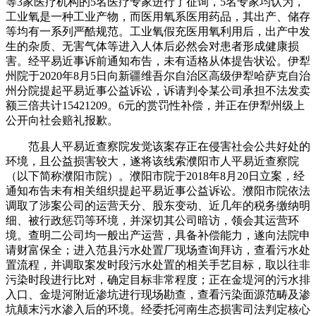
等3家医疗机构的5名医疗专家进行了征询，5名专家均认为，
工业氧是一种工业产物，而医用氧系医用药品，其出产、储存
等均有一系列严酷规范。工业氧假充医用氧利用后，出产中发
生的杂质、无害气体等进入人体后必然会对患者形成健康损
害。经平易近事诉前通知布告，未有适格从体提告状讼。伊犁
州院于2020年8月5日向新疆维吾尔自治区高级伊犁哈萨克自治
州分院提起平易近事公益诉讼，诉请判令某公司承担不法发卖
额三倍共计15421209。6元的赏罚性补偿，并正在伊犁州级上
公开向社会赔礼报歉。
范县人平易近查察院发觉该案存正在侵害社会公共好处的
环境，且公益损害较大，遂将该线索濮阳市人平易近查察院
（以下简称濮阳市院）。濮阳市院于2018年8月20日立案，经
通知布告未有相关组织提起平易近事公益诉讼。濮阳市院依法
调取了涉案公司的运营天分、股东变动、近几年的税务缴纳明
细、被行政惩罚等环境，并深切其公司暗访，领会其运营环
境。查明二公司均一般出产运营，具备补偿能力，遂向法院申
请财富保全；进入范县污水处置厂现场查询拜访，查看污水处
置流程，并调取案发时段污水处置的相关手艺目标，取以往非
污染时段进行比对，确定目标非常程度；正在金堤河的污水排
入口、金堤河附近渗坑进行现场勘查，查看污染面源范畴及渗
坑颠末污水渗入后的环境。经委托河南生态损害司法判定核心