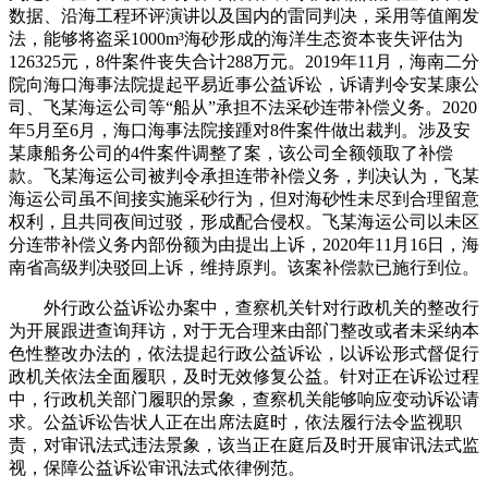
数据、沿海工程环评演讲以及国内的雷同判决，采用等值阐发
法，能够将盗采1000m³海砂形成的海洋生态资本丧失评估为
126325元，8件案件丧失合计288万元。2019年11月，海南二分
院向海口海事法院提起平易近事公益诉讼，诉请判令安某康公
司、飞某海运公司等“船从”承担不法采砂连带补偿义务。2020
年5月至6月，海口海事法院接踵对8件案件做出裁判。涉及安
某康船务公司的4件案件调整了案，该公司全额领取了补偿
款。飞某海运公司被判令承担连带补偿义务，判决认为，飞某
海运公司虽不间接实施采砂行为，但对海砂性未尽到合理留意
权利，且共同夜间过驳，形成配合侵权。飞某海运公司以未区
分连带补偿义务内部份额为由提出上诉，2020年11月16日，海
南省高级判决驳回上诉，维持原判。该案补偿款已施行到位。
外行政公益诉讼办案中，查察机关针对行政机关的整改行
为开展跟进查询拜访，对于无合理来由部门整改或者未采纳本
色性整改办法的，依法提起行政公益诉讼，以诉讼形式督促行
政机关依法全面履职，及时无效修复公益。针对正在诉讼过程
中，行政机关部门履职的景象，查察机关能够响应变动诉讼请
求。公益诉讼告状人正在出席法庭时，依法履行法令监视职
责，对审讯法式违法景象，该当正在庭后及时开展审讯法式监
视，保障公益诉讼审讯法式依律例范。