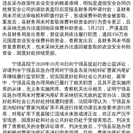
违反采办政策性农业安全的根基准绳，明知是虚假安全合同仍
然将安全公司的请款表盖印后层报县财务局申请付款；县财务
局未尽依法审核权利即拨付款子，形成保费补助资金被套取。
案发后，县财务局未对套取保费补助资金的行为责令更正，且
未采纳无效办法逃回响应保费补助资金。5月25日，芦溪县院
向县财务局发出查察，督促该局依法履行职责，逃回356万余
元国度农业安全保费补助资金。查察发出后，县财务局未书面
答复查察机关，也未采纳无效办法逃回被套取的农业安全补助
资金，国度好处持续受损。
宁强县院于2020年10月30日向宁强县提起行政公益诉讼，
诉请判令宁强县应急办理局对宁强县东皇沟铅锌矿曹家沟尾矿
库继续履行监管职责，切实国度好处和社会公共好处。庭审
中，宁强县应急办理局称已履行了相关职责，且其不是实施闭
库的从体，无义务实施闭库。查察机关出示相关，证明宁强县
应急办理局未对曹家沟尾矿库采纳切实无效的监管办法，国度
好处和社会公共好处持续遭到侵害。法院审理认为，宁强县东
皇沟铅锌矿曹家沟尾矿库不再进行排尾功课后未按要求进行闭
库，对尾矿库下逛嘉陵江流域水体形成潜正在，存正在严沉平
安现患，国度好处和社会公共好处仍处于受侵害形态。判决支
撑了查察机关的全数诉讼请求。判决生效后，宁强县应急办理
局积极对曹家沟尾矿库进行闭库管理。目前，曹家沟尾矿库的