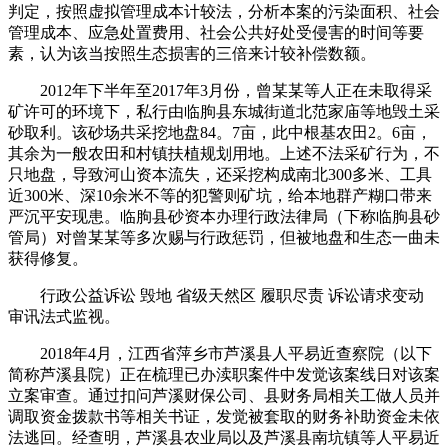
判定，按照虚拟管理成本计较法，分析本案的污染面积、社会
管理成本、应急处置费用、社会公共好处受侵害的时间等要
素，认为该当按照生态损害的三倍来计较补偿数额。
2012年下半年至2017年3月份，曾某某等人正在未取得采
矿许可的环境下，私行由临朐县东城街道北范家庙等地毁土采
砂取利。该砂场共采挖地盘84。7亩，此中根基农田2。6亩，
其余为一般农田和村镇扶植规划用地。上述不法采矿行为，不
只地盘，导致河山资本流失，还采挖构成南北300多米、工具
近300米、深10余米不等的犯警则矿坑，给本地群产糊口带来
严沉平安现患。临朐县砂资本办理行政法律局（下称临朐县砂
管局）对曾某某等多次赐与行政惩罚，但被地盘和生态一曲未
获得修复。
行政公益诉讼 毁地 省级天然区 履职尽责 诉讼请求变动
审讯法式监视。
2018年4月，江西省萍乡市芦溪县人平易近查察院（以下
简称芦溪县院）正在梳理已办渎职案件中发觉该案线日对该案
立案审查。通过扣问芦溪财保公司、县财务局相关工做人员并
调取资金拨款书等相关书证，发觉被套取的财务补助资金未依
法逃回。经查明，芦溪县农业局以及芦溪县南坑镇等人平易近