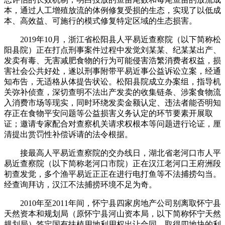
本，通过人工增殖放流的体例修复受损的生态，实现了以低成
本、高效益、可施行的模式修复特定区域的生态损害。
2019年10月，浙江省松阳县人平易近查察院（以下简称松
阳县院）正在打点刑事案件过程中发觉刘某某、纪某某出产、
发卖有毒、无害减肥食物的行为可能侵害浩繁消费者权益，损
害社会公共好处，遂以刑事附带平易近事公益诉讼立案，经通
知布告，无适格从体提告状讼。松阳县院成立办案组，指导机
关弥补侦查，深切查明不法出产发卖的收集链条、涉案食物流
入消费市场等现实，同时环绕发卖金额认定、违法者能否明知
存正在食物平安问题等公益损害义务认定的环节要素开展取
证；邀请专家配合对查察机关请求权根本等问题进行论证，厘
清提出赏罚性补偿诉请的法令根据。
接最高人平易近查察院的交办线日，湖北省老河口市人平
易近查察院（以下简称老河口市院）正在汉江老河口王府洲段
初查发觉，多个渔平易近正正在进行电打鱼等不法捕捞勾当。
经查询拜访，汉江不法捕捞环境不足为奇。
2010年至2011年间，怀宁县四家房地产公司别离取怀宁县
天然资本和规划局（原怀宁县河山资本局，以下简称怀宁天然
规划局）签定国有扶植用地利用权出让合同，取得四地块的利