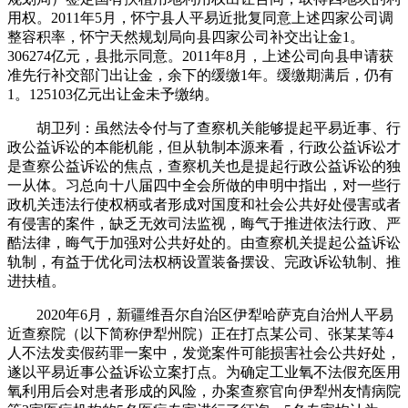
用权。2011年5月，怀宁县人平易近批复同意上述四家公司调
整容积率，怀宁天然规划局向县四家公司补交出让金1。
306274亿元，县批示同意。2011年8月，上述公司向县申请获
准先行补交部门出让金，余下的缓缴1年。缓缴期满后，仍有
1。125103亿元出让金未予缴纳。
胡卫列：虽然法令付与了查察机关能够提起平易近事、行
政公益诉讼的本能机能，但从轨制本源来看，行政公益诉讼才
是查察公益诉讼的焦点，查察机关也是提起行政公益诉讼的独
一从体。习总向十八届四中全会所做的申明中指出，对一些行
政机关违法行使权柄或者形成对国度和社会公共好处侵害或者
有侵害的案件，缺乏无效司法监视，晦气于推进依法行政、严
酷法律，晦气于加强对公共好处的。由查察机关提起公益诉讼
轨制，有益于优化司法权柄设置装备摆设、完政诉讼轨制、推
进扶植。
2020年6月，新疆维吾尔自治区伊犁哈萨克自治州人平易
近查察院（以下简称伊犁州院）正在打点某公司、张某某等4
人不法发卖假药罪一案中，发觉案件可能损害社会公共好处，
遂以平易近事公益诉讼立案打点。为确定工业氧不法假充医用
氧利用后会对患者形成的风险，办案查察官向伊犁州友情病院