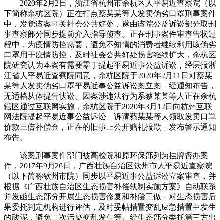
2020年2月2日，浙江省杭州市余杭区人平易近查察院（以
下简称余杭区院）正在打点蔡某某等人发卖伪劣口罩刑事案件
中，发觉该案事关社会公共好处，遂由该院公益诉讼部分取刑
事查察部分同步提前介入指导侦查。正在刑事案件审查告状过
程中，为疫情防控需要，避免不知情的消费者继续利用该伪劣
口罩用于疫情防控，及时社会公共好处损害继续扩大，余杭区
院研究认为本案有需要零丁提起平易近事公益诉讼，经层报浙
江省人平易近查察院同意，余杭区院于2020年2月11日对蔡某
某等人发卖伪劣口罩平易近事公益诉讼案立案，经通知布告，
无适格从体提告状讼。因案涉违法行为系蔡某某等人正在余杭
辖区通过互联网实施，余杭区院于2020年3月12日向杭州互联
网法院提起平易近事公益诉讼，诉请蔡某某等人领取发卖口罩
价款三倍补偿金，正在的旧事上公开赔礼报歉，发布警示通知
布告。
该案刑事案件部门被高检院和原环保部列为挂牌督办案
件，2017年9月26日，广西壮族自治区钦州市人平易近查察院
（以下简称钦州市院）同步以平易近事公益诉讼立案审查，并
根据《广西壮族自治区生态损害补偿轨制实施方案》自动联系
并发函生态部分开展生态损害修复和补偿工做，对生态损害后
果委托判定机构进行评估，及时妥帖措置变乱应急措置中发生
的酸泥，避免二次污染变乱发生等。经生态部分委托第三方出