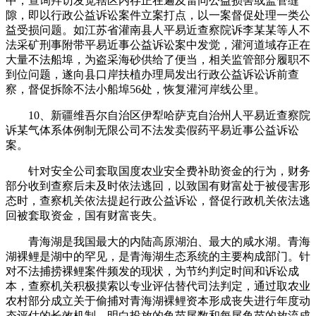
中，查询拜访发觉辖区内存正在遍及雷同公益损害或监管缝
隙，即以行政公益诉讼案件立案打点，以一案督促处理一类公
益受损问题。如江苏省灌南县人平易近查察院诉李某某等人不
法采矿刑事附带平易近事公益诉讼案中发觉，灌河道域存正在
大量不法船埠，为盗采海砂供给了便当，相关监管部分履职不
到位问题，遂向县口岸扶植办理局发出行政公益诉讼诉前查
察，督促拆除不法小船埠56处，恢复灌河岸线公里。
10、新疆维吾尔自治区伊犁哈萨克自治州人平易近查察院
诉某气体系体例制无限公司不法发卖假药平易近事公益诉讼
案。
针对安全公司套取国度农业安全费补助资金的行为，财务
部分收到查察后未及时依法逃回，以致国有财富处于被侵害形
态时，查察机关依法提起行政公益诉讼，督促行政机关依法逃
回被套取资金，国有财富丧失。
青海湖是我国最大的内陆高原湖泊、最大的咸水湖。青海
湖裸鲤是湖中的罕见，是青海湖生态系统的主要构成部门。针
对不法捕捞裸鲤案件频发的现状，为节约判定时间和诉讼成
本，查察机关积极摸索以专业评估替代司法判定，通过取农业
农村部分成立关于偷捕对青海湖裸鲤资本形成丧失进行年度动
态评估的长效机制，明白投放的鱼苗尾数和每尾鱼苗的放流成