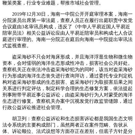
鞭策类案，行业专业难题，帮推市域社会管理。
2019年12月30日，海南一中院公开开庭审理本案，海南一
分院派员出席第一审法庭，查察人员正在履行出庭职责中发觉
合议庭由3名审讯员构成，违反了《中华人平易近国人平易近
陪审员法》相关公益诉讼应由人平易近陪审员和构成七人合议
庭进行审理的。海南一分院正在庭后向海南一中院提出审讯法
式监视查察。
盗采海砂不只会对海床形成，并且海洋浮逛生物和微生物
资本，会对懦弱的海洋生态形成性冲击，损害社会公共好处。
查察机关正在依法冲击盗采海砂犯为的同时，该当对盗采海砂
行为形成的海洋生态丧失进行查询拜访，通过委托专业判定机
构对盗采海砂形成的生态损害、盗采海砂行为取损害后果之间
关系进行判定评估，制定科学合理的生态修复方案，依法提起
刑事附带平易近事公益诉讼，由盗采海砂行为人对蒙受的海洋
生态进行修复。查察机关办案中沉视发觉行政监管缝隙，通过
行政公益诉讼推进社会管理。
胡卫列：查察公益诉讼和生态损害诉讼都是我国生态文明
法令系统的主要构成部门，虽然两者正在案件范畴、告状从
体、诉讼顺位、法式设想等方面存正在差别，但底子方针是分