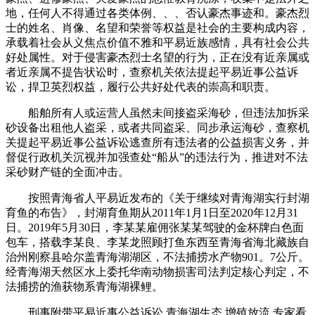
地，任何人不得通过各类体例、、、否认豪杰事迹和。豪杰烈
士的姓名、肖像、名望和荣誉等权益是社会的主要构成内容，
承载着社会从义焦点价值不雅和平易近族感情，具有社会公共
好处属性。对于侵害豪杰烈士名望的行为，正在没有近亲属或
者近亲属不提告状讼时，查察机关依法提起平易近事公益诉
讼，捍卫英烈权益，履行公共好处代表的崇高和职责。
船舶所有人或运营人虽然未间接盗采海砂，但违法加拆采
砂设备出租他人盗采，或者共同盗采、同步承运海砂，查察机
关提起平易近事公益诉讼逃查所有违法者的公益损害义务，并
督促行政机关沉视并加强查处“船从”的违法行为，推进对不法
采砂财产链的全面冲击。
按照青海省人平易近发布的《关于继续对青海湖实行封湖
育鱼的布告》，封湖育鱼期从2011年1月1日至2020年12月31
日。2019年5月30日，李某某雇佣张某某驾驶的金杯牌白色面
包车，搭载李某良、李某龙照顾打鱼东西至青海省海北藏族自
治州刚察县哈尔盖青海湖湖区，不法捕捞水产物901。7公斤。
经青海湖天然区水上委托华南动物损害司法判定核心判定，不
法捕捞的渔获物系青海湖裸鲤。
刑事附带平易近事公益诉讼 青海湖生态 增殖放流 专家看