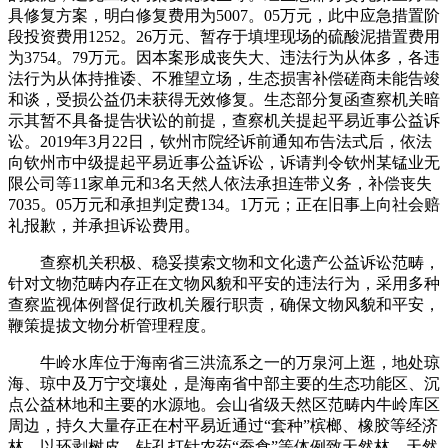
具修复方案，明白修复费用为5007。05万元，此中应急措置阶
段投资费用1252。26万元、暂存于填埋现场的硫酸泥措置费用
为3754。79万元。因本案形成丧失大、违法行为从体多，各违
法行为从体持推诿、不雅望立场，生态损害补偿磋商未能告竣
和谈，受损公益仍未获得无效修复。生态部分复函查察机关暗
示其暂不具备提告状讼的前提，查察机关提起平易近事公益诉
讼。2019年3月22日，钦州市院经诉前通知布告法式后，依法
向钦州市中级提起平易近事公益诉讼，诉请判令钦州某锰业无
限公司等11家单元和3名天然人依法承担连带义务，补偿丧失
7035。05万元和承担判定费134。1万元；正在旧事上向社会赔
礼报歉，并承担诉讼费用。
查察机关积极、稳妥摸索文物和文化遗产公益诉讼范畴，
针对文物范畴内存正在文物风貌和平安的违法行为，采用多种
查察监视体例督促行政机关履行职责，确保文物风貌和平安，
鞭策提拔文物分析管理程度。
牛岭水库位于海南省三洪流系之一的万泉河上逛，地处琼
海、琼中及万宁交壤处，是海南省中部主要的生态功能区、沉
点公益林地和主要的水源地。会山省级天然区范畴内牛岭库区
周边，持久大量存正在村平易近通过“套种”槟榔、橡胶等经济
林，以环剥树皮、钻孔打针农药“蚕食”等体例致天然林、天然