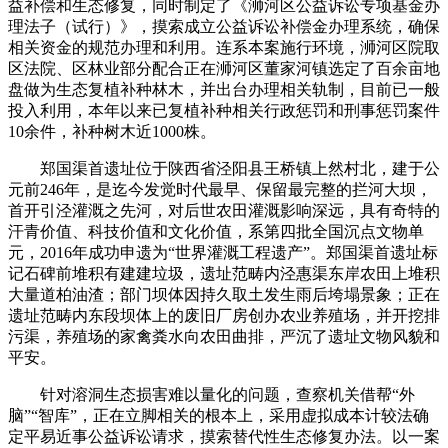
益补偿和生态修复，同时制定了《浉河区公益诉讼专项基金办
理法子（试行）》，摸索成立公益诉讼补偿金办理系统，确保
相关资金的规范办理和利用。连系本案施行环境，浉河区院取
区法院、区林业部分配合正在浉河区董家河镇选定了百余亩地
盘做为生态复植补种林木，并出台办理相关轨制，目前已一般
投入利用，本年以来已复植补种相关行政惩罚和刑事惩罚案件
10余件，补种树木近1000株。
郑国渠首遗址位于陕西省泾阳县王桥镇上然村北，建于公
元前246年，是迄今发觉时代最早、保留最完整的拦河大坝，
首开引泾灌溉之先河，对后世农田灌溉影响深远，具有奇特的
汗青价值、科技价值和文化价值，系第四批全国沉点文物单
元，2016年成功申遗为“世界灌溉工程遗产”。郑国渠首遗址标
记石碑前堆积有建建垃圾，遗址范畴内泾惠渠东岸农田上堆积
大量道柏油渣；部门坝体因持久取土发生雨后垮塌景象；正在
遗址范畴内东段坝体上的废旧厂房创办农业养殖场，并开挖排
污渠，养殖场的家禽粪水向农田曲排，严沉了遗址文物风貌和
平安。
针对溶洞生态损害难以量化的问题，查察机关借帮“外
脑”“智库”，正在立脚相关的根本上，采用虚拟成本计较法确
定平易近事公益诉讼请求，摸索替代性生态修复办法。以一案