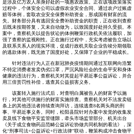
是涉及亿万农人亲身好处的一项惠农政策。正在该项政策落实
过程中，个体安全公司以虚假农业安全合同、通过农户过账虚
赔等体例，套取农业安全保费补助资金，形成国有财富的流
失。财务部分具有逃回安全费补助资金的职责，正在收到查察
后既未按期答复，又未自动做为，以致国度好处持久受损。本
案中，查察机关以提告状讼的体例鞭策行政机关依法履职，加
强了查察的监视刚性。正在施行过程中，充实考虑被告立场以
及联系关系人的现实环境，促成行政机关取企业告竣分期领取
的逃款体例，既无效了国度好处，又保障了企业的平稳成长。
针对违法行为人正在新冠肺炎疫情期间通过互联网向浩繁
不特定消费者发卖伪劣口罩，严沉风险社会的生命平安和身体
健康的违法行为，查察机关对其提起平易近事公益诉讼，并合
用三倍赏罚性补偿，逃查其公益损害义务。
该案转入施行法式后，对查明白属被告人的财富予以施
行，对其他可供施行的财富实施排查。查察机关对不法发卖链
条上的其他违法者持续查询拜访，连续逃查8名两头商的刑
事、平易近事义务。同时，松阳县院针对办案中发觉的收集发
卖及线下食物平安监管缝隙，牵头市场监管部分、机关出台
《关于成立食物药品范畴公益诉讼协做共同机制的看法》，深
化“刑事司法+公益诉讼+行政法律”联动，鞭策构成冲击食物平