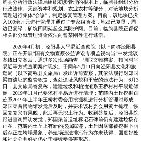
朐县分析行政法律局组织初步管理的根本上，临朐县组织分析
行政法律、天然资本和规划、农业农村等部分，对该地块分析
管理进行集体“会诊”，制定修复管理方案。目前，该地块已投
入100余万元进行管理并通过了专家组验收，地盘已复垦，周
边已复绿，矿坑四周架起金属防护网。目前，临朐县院正督促
相关部分就管理资金依法向曾某刚等进行逃偿。
2020年4月初，泾阳县人平易近查察院（以下简称泾阳县
院）正在开展“国有文物查察公益诉讼专项监视勾当”中发觉该
案线日立案后，通过多次现场勘查、调取文物档案、扣问村平
易近等方式查明案件现实。于同年5月11日向泾阳县文化和旅
逛局（以下简称县文旅局）发出诉前查察，其依法履行对郑国
渠首遗址的监管职责，查处遗址风貌和平安的违法行为。6月3
日，县文旅局答复称，建建垃圾和柏油渣系王桥村村平易近倾
倒，2019年11月已要求村平易近进行清理；范畴内土丘挖掘踪
迹系2019年上半年王桥村委会用挖掘机进行分析管理时形成，
郑国渠首博物馆发觉后及时，并要求该村委会用黄土掩埋，恢
回复复兴有风貌，此后再无挖土行为。收到答复后，泾阳县院
跟进查询拜访发觉，郑国渠首遗址标记石碑前仍有建建垃圾存
正在，范畴内土丘上有新的挖掘踪迹，土丘因底部被挖掘下雨
后存正在垮塌景象，养殖场违法排污行为亦未获得，国度好处
和社会公共好处仍处于持续受侵害形态。