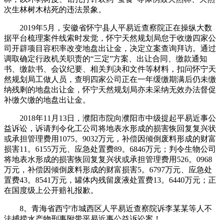
次生林树木枯死的违法景象。
2019年5月，安徽省怀宁县人平易近查察院正在操纵大数
据平台梳理案件线索时发觉，怀宁天然规划局怠于收缴四家公
司开辟项目容积率改变地盘出让金，决定立案查询拜访。通过
调取确定行政机关职责的“三定”方案、出让合同、缴款通知
书、缴款书、会议纪要、相关判决和文件等材料，扣问怀宁天
然规划局工做人员，查明四家公司正在一年缓缴期满后仍未缴
纳残剩的地盘出让金，怀宁天然规划局亦未采纳无效办法督促
补缴欠缴的地盘出让金。
2018年11月13日，濮阳市院向濮阳市中级提起平易近事公
益诉讼，诉请判令化工公司将地表水形成的损害恢回复复兴状
或承担管理费用1075。9032万元，补偿因倾倒废料形成的财富
损害11。6155万元、应急处置费89。6846万元；判令生物公司
将地表水形成的损害恢回复复兴状或承担管理费用526。0968
万元，补偿因倾倒废料形成的财富损害5。6797万元、应急处
置费43。8541万元，罐体内残留废液处置费13。6440万元；正
在国度级上公开赔礼报歉。
8。青海省西宁市城西区人平易近查察院诉李某某等人不
法捕捞水产物刑事附带平易近事公益诉讼案！