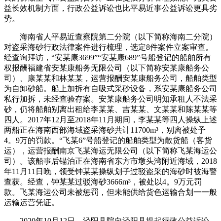
益长效机制方面，行政公益诉讼也比平易近事公益诉讼更具劣
势。
海南省人平易近查察院第二分院（以下简称海南二分院）
对盗采海砂行政法律案件进行梳理，选定8件案件立案审查。
经查询拜访，“安某康3699”“安某康689”号船登记的船舶所有
权报酬福建省安某康船务无限公司（以下简称安某康船务公
司）、康某某和林某某，运营报酬安某康船务公司，船舶类型
为自卸砂船。船上加拆有自吸式采砂设备，系安某康船务公司
私行加拆，未经查验存案。安某康船务公司明知承租人不法采
砂，仍将船舶别离出租给李某某、吉某某、文某某和陈某某等
四人。2017年12月至2018年11月期间，李某某等四人操纵上述
两船正在海南西部海域盗采海砂共计11700m³，别离被处予
4。9万的罚款。“飞某6”号船登记的船舶类型为散货船（客货
运），运营报酬南京飞某海运无限公司（以下简称飞某海运公
司）。该船事后锚泊正在海南省东方市墩头湾附近海域，2018
年11月11日晚，领受钟某某操纵划子过驳盗采的海砂时被海警
查获。经查，钟某某过驳海砂3666m³，被处以4。9万元罚
款。飞某海运公司未被惩罚，但未能供给货色运输合划一一般
运输运营凭证。
2020年10月12日，泾阳县院向泾阳县提起行政公益诉讼，