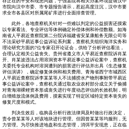
存正在的平安和现患问题，宁强县院将相关办案环境提请汉中
市院向汉中市委、市专题报告请示，惹起高度注沉，汉中市要
求全市各县区对所属尾矿库进行全面排查管理。
此外，各地查察机关针对一些难以判定的公益损害还摸索
以专家看法、专业评估等体例确定补偿体例和补偿数额。如海
南省人平易近查察院第二分院诉福建省安某康船务无限公司等
不法采砂平易近事公益诉讼系列案，查察机关组织海洋实务和
理论研究方面的7位专家召开论证会，供给了分析评估看法，
合理认定相关公益丧失。贵州省遵义市人平易近查察院诉肖某
开、肖某波违法占用溶洞资本平易近事公益诉讼案中，查察机
关委托专业机构对溶洞遭到的损害进行评估并出具《生态修复
评估演讲》，确定修复体例和相关费用。青海省西宁市城西区
人平易近查察院诉李某某等人不法捕捞水产物刑事附带平易近
事公益诉讼案中，查察机关通过取农业农村部分成立关于偷捕
对青海湖裸鲤资本形成丧失进行年度动态评估的长效机制，明
白增殖放流体例及费用，摸索实现了特定区域特定资本丧失的
修复尺度和模式。
判决生效后，临朐县分析行政法律局及时做出行政决定，
责令曾某某等人对该地块进行管理。但因曾某某等均服刑，无
力管理。为尽快推进地盘和生态管理，消弭平安现患，正在临