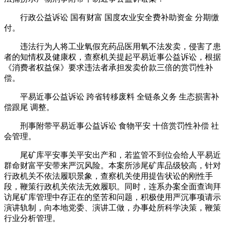
行政公益诉讼 国有财富 国度农业安全费补助资金 分期缴
付。
违法行为人将工业氧假充药品医用氧不法发卖，侵害了患
者的知情权及健康权，查察机关提起平易近事公益诉讼，根据
《消费者权益保》要求违法者承担发卖价款三倍的赏罚性补
偿。
平易近事公益诉讼 跨省转移废料 全链条义务 生态损害补
偿跟尾 调整。
刑事附带平易近事公益诉讼 食物平安 十倍赏罚性补偿 社
会管理。
尾矿库平安事关平安出产和，若监管不到位会给人平易近
群命财富平安带来严沉风险。本案所涉尾矿库品级较高，针对
行政机关不依法履职景象，查察机关使用提告状讼的刚性手
段，鞭策行政机关依法无效履职。同时，连系办案全面查询拜
访尾矿库管理中存正在的坚苦和问题，积极使用严沉事项请示
演讲轨制，向本地党委、演讲工做，办事处所科学决策，鞭策
行业分析管理。