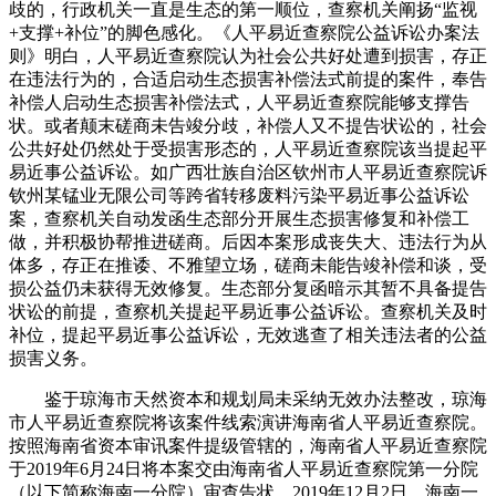
歧的，行政机关一直是生态的第一顺位，查察机关阐扬“监视
+支撑+补位”的脚色感化。《人平易近查察院公益诉讼办案法
则》明白，人平易近查察院认为社会公共好处遭到损害，存正
在违法行为的，合适启动生态损害补偿法式前提的案件，奉告
补偿人启动生态损害补偿法式，人平易近查察院能够支撑告
状。或者颠末磋商未告竣分歧，补偿人又不提告状讼的，社会
公共好处仍然处于受损害形态的，人平易近查察院该当提起平
易近事公益诉讼。如广西壮族自治区钦州市人平易近查察院诉
钦州某锰业无限公司等跨省转移废料污染平易近事公益诉讼
案，查察机关自动发函生态部分开展生态损害修复和补偿工
做，并积极协帮推进磋商。后因本案形成丧失大、违法行为从
体多，存正在推诿、不雅望立场，磋商未能告竣补偿和谈，受
损公益仍未获得无效修复。生态部分复函暗示其暂不具备提告
状讼的前提，查察机关提起平易近事公益诉讼。查察机关及时
补位，提起平易近事公益诉讼，无效逃查了相关违法者的公益
损害义务。
鉴于琼海市天然资本和规划局未采纳无效办法整改，琼海
市人平易近查察院将该案件线索演讲海南省人平易近查察院。
按照海南省资本审讯案件提级管辖的，海南省人平易近查察院
于2019年6月24日将本案交由海南省人平易近查察院第一分院
（以下简称海南一分院）审查告状。2019年12月2日，海南一