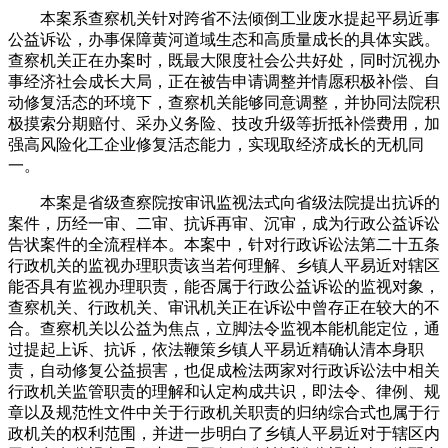
本案系查察机关针对跨省不法倾倒工业废水提起平易近事
公益诉讼，办事保障黄河道域生态和高质量成长的具体实践。
查察机关正在办案时，既最大限度社会公共好处，同时沉视办
事经济社会成长大局，正在被告申请调整并情愿积极补偿、自
动修复活态的环境下，查察机关能够同意调整，并协同法院积
极摸索分期赔付、采办义务险、技改升级等折抵补偿费用，加
强高风险化工企业修复活态能力，实现取经济成长的无机同
一。
本案是省级查察院按审讯监视法式向省级法院提出抗诉的
案件，历经一审、二审、抗诉再审、沉审，成为行政公益诉讼
告状案件的全流程样本。本案中，针对行政诉讼法第二十五条
行政机关的监视办理职责该当若何理解、乡镇人平易近对辖区
能否具有监视办理职责，能否属于行政公益诉讼的监视对象，
查察机关、行政机关、审讯机关正在诉讼中曾存正在较大的不
合。查察机关以公益为焦点，立脚法令监视本能机能定位，通
过提起上诉、抗诉，依法鞭策乡镇人平易近精确认清本身职
责，自动修复公益损害，也促成检法两家对行政诉讼法中相关
行政机关监管职责的理解和认定构成共识，即法令、律例、规
章以及规范性文件中关于行政机关职责的归纳综合式也属于行
政机关的权利范围，并进一步明白了乡镇人平易近对于辖区内