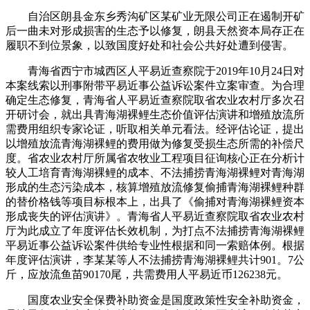
自治区朗县金东乡秀沟矿区某矿业无限公司正在遏制开矿
后一曲未对形成损害的生态予以修复，朗县天然资本局存正在
履职不到位景象，以致国度好处和社会公共好处遭到侵害。
青海省西宁市城西区人平易近查察院于2019年10月24日对
本案线索以刑事附带平易近事公益诉讼案件立案审查。为合理
确定生态修复，青海省人平易近查察院取省农业农村厅多次召
开研讨会，就出具青海湖裸鲤生态价值评估演讲和增殖放流所
需费用组织专家论证，听取相关单元看法。经评估论证，提出
以增殖放流青海湖裸鲤的费用做为修复受损生态所需的补偿尺
度。省农业农村厅所属省农牧业工程项目征询核心正在分析计
较人工培育青海湖裸鲤的成本、不法捕捞青海湖裸鲤对青海湖
形成的生态污染成本，核算增殖放流修复偷捕青海湖裸鲤种群
的替价格钱等项目标根本上，出具了《偷捕对青海湖裸鲤资本
形成丧失的评估演讲》。青海省人平易近查察院取省农业农村
厅为此成立了年度评估长效机制，为打点不法捕捞青海湖裸鲤
平易近事公益诉讼案件供给专业性根据和同一索赔体例。根据
年度评估演讲，李某某等人不法捕捞青海湖裸鲤共计901。7公
斤，应放流鱼苗90170尾，共需费用人平易近币126238元。
国度农业安全保费补助资金是国度政策性安全补助资金，