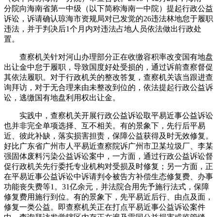
分院向海南省第一中级（以下简称海南一中院）提起行政公益
诉讼，诉请确认琼海市资规局对已发觉的26违法林地怠于履职
违法，并于判决后1个月内对违法占地人员依法做出行政处
置。
查察机关针对河山办理部分正在收缴容积率改变国有地盘
出让金中怠于履职，导致国度好处受损的，通过诉前查察督促
其依法履职。对于行政机关的整改答复，查察机关该当跟进查
询拜访，对于无合理来由未整改到位的，依法提起行政公益诉
讼，逃缴国有地盘利用权出让金。
实践中，查察机关开展行政公益诉讼取平易近事公益诉讼
也并非完全单项选择、互不相关。有的景象下，先行后平易
近、彼此补缺，落实损害担责，保障公益获得及时无效修复。
好比广东省广州市人平易近查察院诉广州市卫某垃圾厂、李某
强固体废料污染公益诉讼案中，一方面，通过行政公益诉讼督
促行政机关先行委托专业机构对受损及时修复；另一方面，正
在平易近事公益诉讼中诉请判令被告方补偿生态修复费、办事
功能丧失费等1。31亿余元，并法院合用先予施行法式，保障
修复费用施行到位。有的景象下，先平易近后行、由点及面，
修复一类公益。即查察机关正在打点平易近事公益诉讼案件