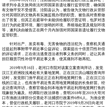
请求判令县文旅局依法对郑国渠首遗址履行监管职责，确保国
有文物平安不受侵害。泾阳县认为，被告做为文物行政从管部
分对其辖区的文物具有实施监视办理的职责。被告虽对查察做
出了答复，但其正在庭审中未能供给履职尽责证明，包罗对违
法行为的处置环境、履行放哨的环境、养殖场处置及规划环境
等，遂判决由被告正在两个月内加强对郑国渠首遗址履行文物
监管职责。
针对出产、发卖有毒、无害食物的违法犯为，查察机关通
过提起刑事附带平易近事公益诉讼，摸索提出十倍赏罚性补偿
的诉讼请求，正在依法逃查违法者刑事义务的同时，还让其承
担巨额赏罚性补偿平易近事义务，使其痛到不敢再犯。
2019年9月16日，老河口市院对该案立案查询拜访，发觉
汉江王府洲段浅滩处有大量地笼网。正在汉江洪山嘴段查询拜
访时，发觉部门渔平易近正正在利用地笼网打鱼，正在汉江沿
线的江堤上，也有渔平易近售卖用地笼网捕捉的长鱼虾苗。经
走访查询拜访，查察官领会到本地渔平易近利用地笼网打鱼的
现象较为遍及。经调取行政法律卷，查明2018年至2019大哥河
口市渔政法律部分仅查处不法捕捞行政案件6件6人。为渔业资
本，督促行政机关履职，老河口市院于2019年9月29日向老河