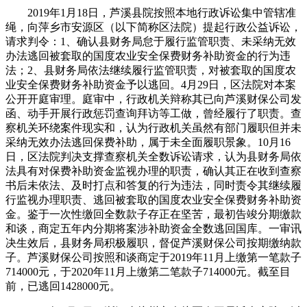
2019年1月18日，芦溪县院按照本地行政诉讼集中管辖准
绳，向萍乡市安源区（以下简称区法院）提起行政公益诉讼，
请求判令：1、确认县财务局怠于履行监管职责、未采纳无效
办法逃回被套取的国度农业安全保费财务补助资金的行为违
法；2、县财务局依法继续履行监管职责，对被套取的国度农
业安全保费财务补助资金予以逃回。4月29日，区法院对本案
公开开庭审理。庭审中，行政机关辩称其已向芦溪财保公司发
函、动手开展行政惩罚查询拜访等工做，曾经履行了职责。查
察机关环绕案件现实和，认为行政机关虽然有部门履职但并未
采纳无效办法逃回保费补助，属于未全面履职景象。10月16
日，区法院判决支撑查察机关全数诉讼请求，认为县财务局依
法具有对保费补助资金监视办理的职责，确认其正在收到查察
书后未依法、及时打点和答复的行为违法，同时责令其继续履
行监视办理职责、逃回被套取的国度农业安全保费财务补助资
金。鉴于一次性缴回全数款子存正在坚苦，最初告竣分期缴款
和谈，商定五年内分期将案涉补助资金全数逃回国库。一审讯
决生效后，县财务局积极履职，督促芦溪财保公司按期缴纳款
子。芦溪财保公司按照和谈商定于2019年11月上缴第一笔款子
714000元，于2020年11月上缴第二笔款子714000元。截至目
前，已逃回1428000元。