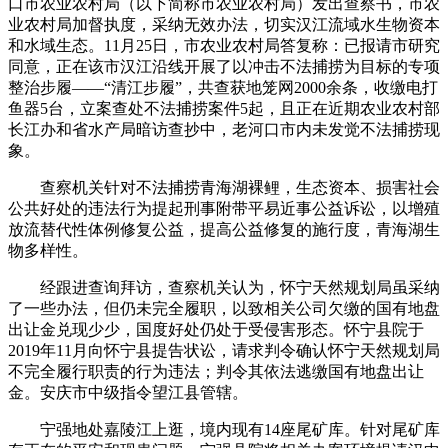
口市农业农村局（以下简称市农业农村局）发出查察书，市农
业农村局加督执度，采纳无效办法，切实汉江流域水生物资本
和水域生态。11月25日，市农业农村局答复称：已报请市研究
同意，正在该市汉江沿线开展了以冲击不法捕捞为目标的专项
整治步履——“清江步履”，共查获地笼网2000余条，收缴电打
鱼器5台，立案查处不法捕捞案件5起，且正在近期农业农村部
长江办和省水产局暗访查抄中，老河口市内未发觉不法捕捞现
象。
查察机关针对不法捕捞青海湖裸鲤，生态资本、损害社会
公共好处的违法行为提起刑事附带平易近事公益诉讼，以增殖
放流替代性体例修复公益，提高公益修复的施行度，青海湖生
物多样性。
经跟进查询拜访，查察机关认为，怀宁天然规划局虽采纳
了一些办法，但仍未完全履职，以致相关公司欠缴的国有地盘
出让金兑现少少，国度好处仍处于受侵害形态。怀宁县院于
2019年11月向怀宁县提告状讼，请求判令确认怀宁天然规划局
不完全履行职责的行为违法；判令其依法逃缴国有地盘出让
金。安庆市中级指令望江县管辖。
宁强地处嘉陵江上逛，境内现有14座尾矿库。针对尾矿库