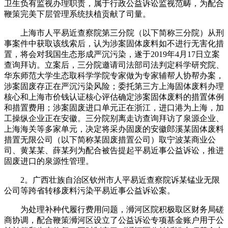
卫生负有监视办理职责，属于行政公益诉讼监视范畴，为配合
鞭策完美下层管理系统扶植贡献了司量。
上海市人平易近查察院第三分院（以下简称三分院）从刑
事案件中获取该线索后，认为涉案固体废料如不进行无害化措
置，将会对我国生态形成严沉污染，遂于2019年4月17日立案
查询拜访。立案后，三分院邀请司法部司法判定科学研究院、
华东师范大学生态取科学学院专家做为专家辅帮人协帮办案，
涉案固废存正在严沉污染风险；委托第三方上海固体废料办理
核心和上海市价钱认证核心评估确定涉案固体废料的措置体例
和措置费用；涉案固废进口单元正在浙江，进口港为上海，加
工操纵企业正在安徽。三分院别离走访查询拜访了泉源企业、
上海海关等多家单元，决定将采办固废的安徽郎溪某固体废料
措置无限公司（以下简称某固废措置公司）取宁波某商业公
司、黄某某、薛某列为配合被告提起平易近事公益诉讼，推进
固废进口的泉源性管理。
2。广西壮族自治区钦州市人平易近查察院诉某锰业无限
公司等跨省转移废料污染平易近事公益诉讼案。
为处理补种代履行费用问题，浉河区院积极取区财务局磋
商协调，配合鞭策浉河区设立了公益诉讼专项基金账户用于公