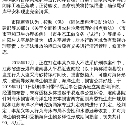
闭库工程已落成，正待验收。查察机关将持续跟进，确保尾矿
库平安和现患完全消弭。
市院审查认为，按照《保》《固体废料污染防治法》、住
建部等10部分《关于全面推进农村垃圾管理的指点看法》《市
市容和卫生办理条例》《市生态工做义务（试行）》等相关，
向阳村夫平易近做为一级人平易近，对本行政区域负有监视办
理职责，对违法堆放的糊口垃圾有义务进行清运管理，修复活
态。
2018年12月，正在打点李某兴等人不法采矿刑事案件中，
江苏省连云港市灌南县人平易近查察院（以下简称灌南县院）
发觉行为人盗采海砂持续时间长、损害数额大，可能对海床形
成，进而导致海洋生物损害，海洋生态，损害公共好处，于
2019年1月11日以刑事附带平易近事公益诉讼立案查询拜访。
经通知布告，未有适格从体提起平易近事公益诉讼。灌南县院
针对海床损害和海洋生物资本损害两方面别离委托生态部规划
院和江苏海洋水产研究所两家专业判定机构进行了判定。经判
定，李某兴等人行为海床布局不变性和水源涵养恢复，并对海
洋生物资本和受损海床生物多样性形成期间损害，丧失共计
90。8万元。