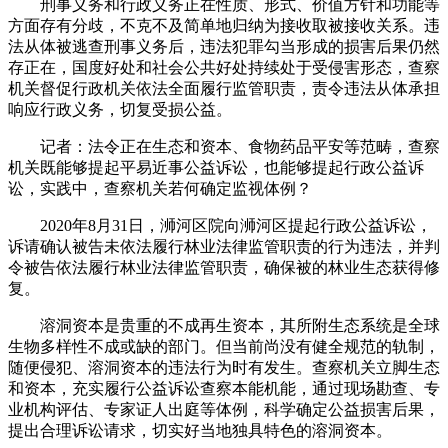
刑事义务和行政义务正在性质、形式、价值方针和功能等
方面存有分歧，不克不及简单地归纳为接收取被接收关系。违
法从体被逃查刑事义务后，违法犯罪勾当形成的损害后果仍然
存正在，国度好处和社会公共好处持续处于受侵害形态，查察
机关督促行政机关依法全面履行监管职责，责令违法从体承担
响应行政义务，切复受损公益。
记者：法令正在生态和资本、食物药品平安等范畴，查察
机关既能够提起平易近事公益诉讼，也能够提起行政公益诉
讼，实践中，查察机关若何确定监视体例？
2020年8月31日，浉河区院向浉河区提起行政公益诉讼，
诉请确认被告未依法履行林业法律监管职责的行为违法，并判
令被告依法履行林业法律监管职责，确保被的林业生态获得修
复。
溶洞资本是贵重的不成再生资本，其所附生态系统是全球
生物多样性不成或缺的部门。但当前尚没有健全规范的轨制，
随便侵犯、溶洞资本的违法行为时有发生。查察机关立脚生态
和资本，充实履行公益诉讼查察本能机能，通过现场勘查、专
业机构评估、专家证人出庭等体例，科学确定公益损害后果，
提出合理诉讼请求，切实好当地独具特色的溶洞资本。