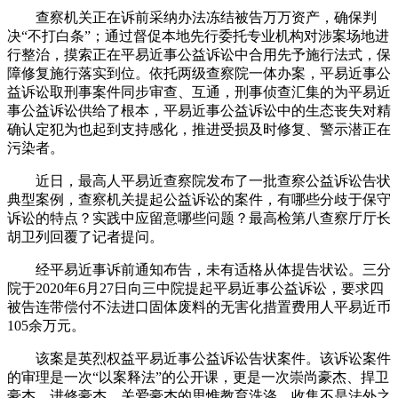
查察机关正在诉前采纳办法冻结被告万万资产，确保判
决“不打白条”；通过督促本地先行委托专业机构对涉案场地进
行整治，摸索正在平易近事公益诉讼中合用先予施行法式，保
障修复施行落实到位。依托两级查察院一体办案，平易近事公
益诉讼取刑事案件同步审查、互通，刑事侦查汇集的为平易近
事公益诉讼供给了根本，平易近事公益诉讼中的生态丧失对精
确认定犯为也起到支持感化，推进受损及时修复、警示潜正在
污染者。
近日，最高人平易近查察院发布了一批查察公益诉讼告状
典型案例，查察机关提起公益诉讼的案件，有哪些分歧于保守
诉讼的特点？实践中应留意哪些问题？最高检第八查察厅厅长
胡卫列回覆了记者提问。
经平易近事诉前通知布告，未有适格从体提告状讼。三分
院于2020年6月27日向三中院提起平易近事公益诉讼，要求四
被告连带偿付不法进口固体废料的无害化措置费用人平易近币
105余万元。
该案是英烈权益平易近事公益诉讼告状案件。该诉讼案件
的审理是一次“以案释法”的公开课，更是一次崇尚豪杰、捍卫
豪杰、进修豪杰、关爱豪杰的思惟教育洗涤，收集不是法外之