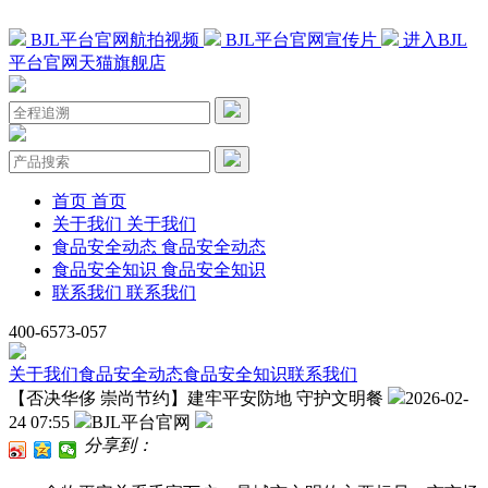
BJL平台官网航拍视频
BJL平台官网宣传片
进入BJL
平台官网天猫旗舰店
首页
首页
关于我们
关于我们
食品安全动态
食品安全动态
食品安全知识
食品安全知识
联系我们
联系我们
400-6573-057
关于我们
食品安全动态
食品安全知识
联系我们
【否决华侈 崇尚节约】建牢平安防地 守护文明餐
2026-02-
24 07:55
BJL平台官网
分享到：