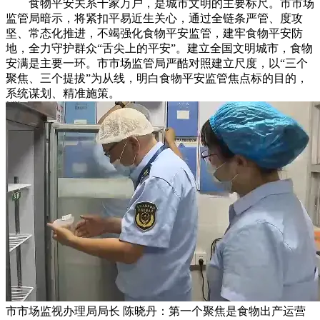
食物平安关系千家万户，是城市文明的主要标尺。市市场
监管局暗示，将紧扣平易近生关心，通过全链条严管、度攻
坚、常态化推进，不竭强化食物平安监管，建牢食物平安防
地，全力守护群众“舌尖上的平安”。建立全国文明城市，食物
安满是主要一环。市市场监管局严酷对照建立尺度，以“三个
聚焦、三个提拔”为从线，明白食物平安监管焦点标的目的，
系统谋划、精准施策。
市市场监视办理局局长 陈晓丹：第一个聚焦是食物出产运营