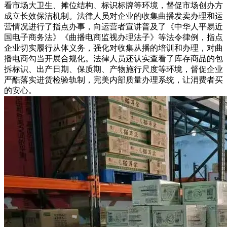
看市场大卫生、摊位结构、标识标牌等环境，督促市场创办方
成立长效保洁机制。法律人员对企业的收集曲播发卖办理和运
营情况进行了指点办事，向运营者宣讲普及了《中华人平易近
国电子商务法》《曲播电商监视办理法子》等法令律例，指点
企业切实履行从体义务，强化对收集从播的培训和办理，对曲
播电商勾当开展合规化。法律人员还认实查看了库存商品的包
拆标识、出产日期、保质期、产物施行尺度等环境，督促企业
严酷落实进货检验轨制，完美内部质量办理系统，让消费者买
的安心。