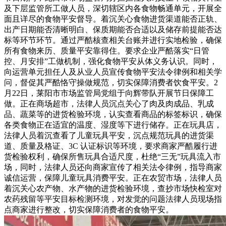
及下层监管所工做人员，深切辖区内各食物畅通单元，开展全
面且详尽的食物平安督导。着沉关心食物进货渠道能否正轨、
出产日期能否清晰明白、保质期能否合适以及储存前提能否达
标等环节环节。通过严酷核查相关台账并进行实地检验，确保
所有食物来历、质量平安靠得住。要求企业严酷落实“日管
控、月安排”工做机制，强化食物平安从体义务认识。同时，
向运营单元担任人及从业人员宣传食物平安法令律例和相关学
问，督促其严酷恪守操做规范，切实保障消费者饮食平安。2
月22日，莱阳市市场监管局党组于向辉带队开展节日保障工
做。正在商场超市，法律人员沉点关心了肉及肉成品、乳成
品、蔬菜等的进货检验环境，认实查看商品的标签标识，确保
各类食物正在适宜的温度、湿度等下进行储存。正在玩具店，
法律人员着沉查看了儿童玩具平安，沉点规范玩具的进货渠
道、质量及格证、3C 认证标识等环境，要求商家严酷履行进
货检验权利，确保所售玩具合适尺度，杜绝“三无”玩具流入市
场，同时，法律人员还向商家宣传了相关法令律例，指导商家
诚信运营，保障儿童玩具消费平安。正在农贸市场，法律人员
着沉关心农产物、水产物的进货检验环境，查抄市场快检室对
农药残留等平安目标检测环境，对发觉的问题法律人员现场指
点商家进行整改，切实保障消费者的食物平安。