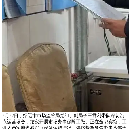
2月22日，招远市市场监管局党组、副局长王君利带队深切沉
点运营场合，结实开展市场办事保障工做。正在金都宾馆，工
做人员实地查看沉点设备运转情况，详尽督导餐饮办事从体天