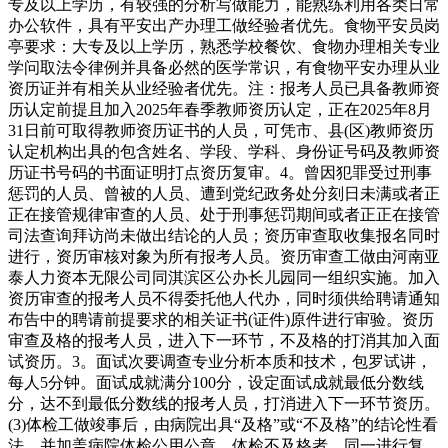
专及以上学历，有较强的分析写做能力，能熟练利用各类日常
办公软件，具有平安出产办理工做经验者优先。食物平安员岗
亭要求：大专及以上学历，熟悉学校餐饮、食物办理相关专业
学问取法令律例并具备必然的医学常识，有食物平安办理从业
资历证并有相关从业经验者优先。注：报考人员已具备教师资
历认定前提且加入2025年春季教师资历认定，正在2025年8月
31日前可取得教师资历证书的人员，可凭市、县(区)教师资历
认定机构出具的包含姓名、学段、学科、身份证号码及教师资
历证书号码的书面证明打点资历复审。4。曾因犯罪受过刑事
惩罚的人员、曾被的人员、遭到党纪政务处分刻日未满或者正
正在接管规律审查的人员、处于刑事惩罚期间或者正正在接管
司法查询拜访尚未做出结论的人员；资历审查取收集报名同时
进行，资历审核对象为所有报考人员。资历审查工做由河南亚
泰人力资本无限公司同淇滨区公办长儿园同一组织实施。加入
资历审查的报考人员不得委托他人代办，同时须供给聘请通知
布告中的聘请前提要求的相关证书(证件)原件进行审验。资历
审查及格的报考人员，进入下一环节，不及格的打消其加入面
试资历。3。面试次要调查专业分析本质和技术，包罗试讲，
每人5分钟。面试成就满分100分，设定面试成就最低分数线
分，达不到最低分数线的报考人员，打消进入下一环节资历。
(3)体检工做竣事后，由病院出具“及格”或“不及格”的结论性看
法，并加盖病院体检公用公章。体检不及格者，同一进行复