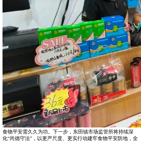
食物平安需久久为功。下一步，东田镇市场监管所将持续深
化“尚德守法”，以更严尺度、更实行动建牢食物平安防地，全