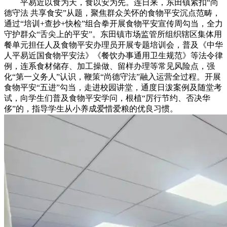
平易近以食为天，食以安为先。连日来，东田镇紧扣“尚
德守法 共享食安”从题，聚焦群众关怀的食物平安沉点范畴，
通过“培训+查抄+快检”组合拳开展食物平安宣传周勾当，全力
守护群众“舌尖上的平安”。东田镇市场监管所组织辖区集体用
餐单元担任人及食物平安办理员开展专题培训会，普及《中华
人平易近国食物平安法》《餐饮办事通用卫生规范》等法令律
例，连系食材储存、加工操做、留样办理等常见风险点，强
化“第一义务人”认识，鞭策“尚德守法”融入运营全过程。开展
食物平安“五进”勾当，走进校园讲堂，通度日泼案例及随堂考
试，向学生们普及食物平安学问，根植“厉行节约、否决华
侈”的，指导学生从小养成爱惜爱粮的优良习惯。