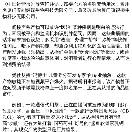
《中国运营报》等查询拜访，该委托方的名称变动屡次，曾用
名厦门养能健谋生物科技无限公司，后又改名为厦门孩很棒生
物科技无限公司。
间接声称产物可以或许“医治”某种疾病是明白的违法行
为，容易被平台和监管机构识别并惩罚。因而，这些曲播间的
话术颠末细心设想，多采用“改善”“办理”“帮帮”“弥补”等恍惚
性词汇，暗示产物功能，却避免利用绝对化的医治性言语。财
产阐发师张书乐指出，从播们会借用“药食同源”等概念，或通
过度享小我体验的叙事体例，对消费者进行心理暗示，从而达
到消费的结果！
凭仗从播“冯博士-儿童养分研发专家”的专业抽象，这款
产物敏捷正在短视频平台爆火。据磅礴旧事报道，该产物曾正
在短视频平城爆款榜单上一度排名第一。正在其从播的商品橱
窗中。
例如，一款通俗代用茶，正在曲播间被宣传为能够“很好
改肌梗塞、高血压、中风瘫痪”；一款施行饮料国度尺度（GB
7101）的“γ-氨基丁酸骨胶原小肽饮”，被从播暗示具有“增
高”功能；还有大量打着“国药药材”灯号的“鲨鱼软骨素乳钙
片”，其现实产物类型只是压片糖果。