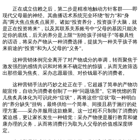
正在成立信赖之后，第二步是精准地触动方针客群——即
现代父母最的神经。其曲播话术系统完全环绕“智力”和“身
高”两大焦点焦炙点展开。诸如“投资养分，投资孩子大脑，就
是正在投资将来”，以及其联系关系账号中“父母的基因只能决
定你的底线，后天的养分是上限”“别给孩子掉链子”等极具性
的话语，将采办产物从一种消费选择，提拔为一种关乎孩子将
来前途的“投资”和为人父母的“义务”。
这种营销体例完全离开了对产物成分的单调，转而聚焦于
激发强烈的感情共识和对将来不确定性的惊骇，从而无效筛选
出那些最为焦炙、采办志愿最强、对价钱最不的消费者。
这种营销手法的巧妙之处正在于，它超越了简单的产物功
能宣传，自动为消费者创制了一种“问题场景”。它将恍惚的育
儿焦炙具体化为可识此外“症状”，再将这些“症状”取一种明白
的“养分缺失”挂钩，最终供给一个简单、间接且易于施行的处
理方案——采办并服用这款糖果。这一过程不只制制了消费的
紧迫感，更让家长发生一种错觉：采办产物便是履行教育和健
康办理的义务，从而将消费行为取为人父母的价值感深度绑
定。