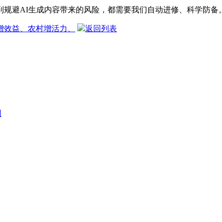
避AI生成内容带来的风险，都需要我们自动进修、科学防备
增效益、农村增活力、
返回列表
图