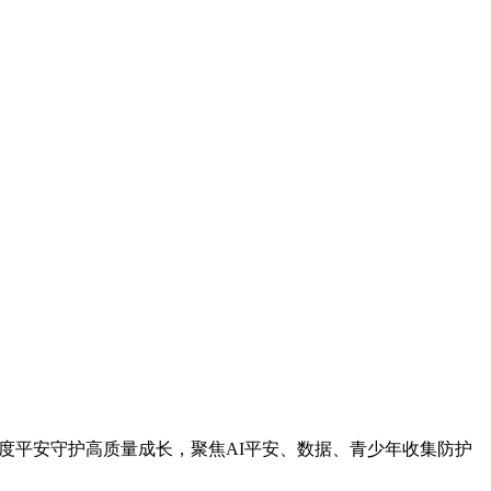
程度平安守护高质量成长，聚焦AI平安、数据、青少年收集防护