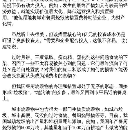
前提下仍有动力投入。例如，发生的最终产物如具有较高的经
济效益，就能实现价值最大化，降低运营投入和措置费
用。”他但愿能将城市餐厨烧毁物措置费补助给企业，为财产
化铺。
虽然听上去很美，但该措置核心约1亿元的投资成本仍是
吓退了良多投资人。“需要和企业配合投入，这很不容易。”姚
建铭说。
过时月饼、三聚氰胺、瘦肉精、塑化剂这些问题食物的下
架、召回了一些不太容易被关心到的问题：它们最终流向了何
处？是若何处置的？对我们的糊口和形成了如何的损害？能否
会改头换面从头成为消费者的食物？
但我国餐厨烧毁物的办理和措置却处于无序的形态，间接
形成“垃圾猪”、“地沟油”的众多，最终又回到市平易近的餐桌
上。
城市烧毁物中包含很大一部门生物质烧毁物，如城市垃
圾、城市粪便、罚没的过时食物、餐厨烧毁物等等。目前，我
国城镇垃圾的出产量和堆积量逐年添加。例如，我国年产餐厨
烧毁物约6000万吨，其能量相当于1000万亩耕地产出做物的能