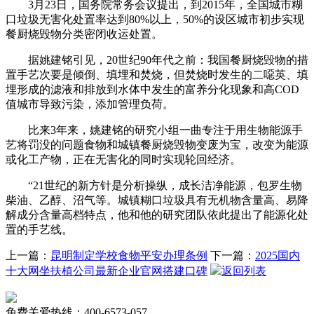
3月23日，国务院常务会议提出，到2015年，全国城市糊
口垃圾无害化处置率达到80%以上，50%的设区城市初步实现
餐厨烧毁物分类密闭收运处置。
据姚建铭引见，20世纪90年代之前：我国餐厨烧毁物的措
置手艺次要是倾倒、填埋和焚烧，但焚烧时发生的二噁英、填
埋形成的滤液和排放到水体中发生的富养分化现象和高COD
值城市导致污染，添加管理负荷。
比来3年来，姚建铭的研究小组一曲专注于用生物能源手
艺将罚没的问题食物和城镇餐厨烧毁物变废为宝，改变为能源
或化工产物，正在无害化的同时实现轮回经济。
“21世纪的新方针是分析操纵，成长洁净能源，包罗生物
柴油、乙醇、沼气等。城镇糊口垃圾具有无机物含量高、易降
解成分含量高档特点，他和他的研究团队依此提出了能源化处
置的手艺线。
上一篇：
昆明制定学校食物平安办理条例
下一篇：
2025国内
十大网坐扶植公司最新企业官网搭建口碑
返回列表
免费关爱热线：400-6573-057