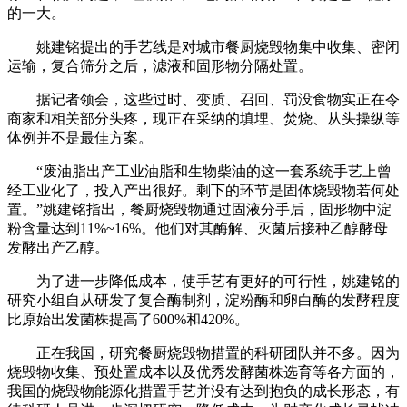
的一大。
姚建铭提出的手艺线是对城市餐厨烧毁物集中收集、密闭
运输，复合筛分之后，滤液和固形物分隔处置。
据记者领会，这些过时、变质、召回、罚没食物实正在令
商家和相关部分头疼，现正在采纳的填埋、焚烧、从头操纵等
体例并不是最佳方案。
“废油脂出产工业油脂和生物柴油的这一套系统手艺上曾
经工业化了，投入产出很好。剩下的环节是固体烧毁物若何处
置。”姚建铭指出，餐厨烧毁物通过固液分手后，固形物中淀
粉含量达到11%~16%。他们对其酶解、灭菌后接种乙醇酵母
发酵出产乙醇。
为了进一步降低成本，使手艺有更好的可行性，姚建铭的
研究小组自从研发了复合酶制剂，淀粉酶和卵白酶的发酵程度
比原始出发菌株提高了600%和420%。
正在我国，研究餐厨烧毁物措置的科研团队并不多。因为
烧毁物收集、预处置成本以及优秀发酵菌株选育等各方面的，
我国的烧毁物能源化措置手艺并没有达到抱负的成长形态，有