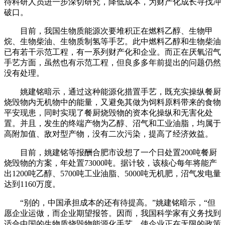
待科研人员进一步深切研究，降低成本，为财产化成长寻找冲
破口。
目前，我国生物质能源次要堆积正在燃料乙醇、生物甲
烷、生物柴油、生物质制氢等手艺。此中燃料乙醇和生物柴油
已有若干示范工程，有一系列财产化和企业。而正在厌氧沼气
手艺方面，虽然也有示范工程，但良多多年前提出的问题仍然
没有处理。
姚建铭暗示，通过这种能源化措置手艺，既充实操纵餐厨
烧毁物内无机物中的能量，又避免其做为饲料原料带来的食物
平安现患，同时实现了餐厨烧毁物的资本化操纵和无害化处
置。并且，发生的终端产物为乙醇、沼气和工业油脂，均属于
高附加值、敌对型产物，没有二次污染，提高了经济效益。
目前，姚建铭等报酬合肥市设想了一个日处置200吨餐厨
烧毁物的方案，年处置73000吨。据计较，该核心每年将能产
出1200吨乙醇、5700吨工业油脂、5000吨无机肥，沼气发电量
达到1160万度。
“别的，中国承担成本的还有待提高。”姚建铭暗示，“但
愿企业运做，而企业期望报答。因而，我国科学家有义务找到
适合中国的生物质烧毁物能源化手艺，使企业正在无限的政策