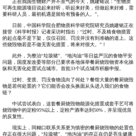
正在我国生物财产并不景气的今天，姚建铭说：“生物质
可再生能源项目说起来好听，听起来好美，但做起来好难，需
要科研人员，最初机遇是留给有预备的人。”。
日前，中国科学院合肥物质科学研究院研究员姚建铭正在
接管《科学时报》记者采访时指出：“过时、不及格食物措置
的起点毫不是下架，仅仅召回、罚没并没有到准确的道上。这
些烧毁物若是不做无害化措置，将来对很大。”！
此外，为整治“垃圾猪”、“地沟油”等日益严沉的食物平安
问题，国度发改委等部分已要求各地保举餐厨烧毁物资本化操
纵和无害化处置试点城市。首批33个试点城市积极申报。
过时、变质、罚没食物流向了何处？餐馆大量的餐厨烧毁
物是若何处置的？它们能否会改头换面从头进入我们的食物
链？
中试尝试表白，这套餐厨烧毁物能源化措置成套手艺可将
烧毁物中的淀粉95%以上，淀粉产酒率达到50%，并呈现优良
的反复性。
现实上，同糊口联系关系更为慎密的餐厨烧毁物的处置也
存正在很大问题，“垃圾猪”、“地沟油”的存正在仍是苍生健康