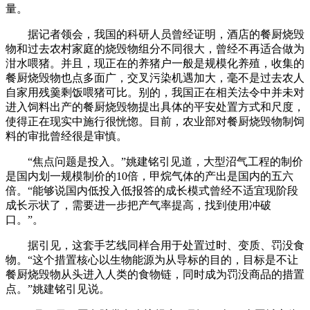
量。
据记者领会，我国的科研人员曾经证明，酒店的餐厨烧毁
物和过去农村家庭的烧毁物组分不同很大，曾经不再适合做为
泔水喂猪。并且，现正在的养猪户一般是规模化养殖，收集的
餐厨烧毁物也点多面广，交叉污染机遇加大，毫不是过去农人
自家用残羹剩饭喂猪可比。别的，我国正在相关法令中并未对
进入饲料出产的餐厨烧毁物提出具体的平安处置方式和尺度，
使得正在现实中施行很恍惚。目前，农业部对餐厨烧毁物制饲
料的审批曾经很是审慎。
“焦点问题是投入。”姚建铭引见道，大型沼气工程的制价
是国内划一规模制价的10倍，甲烷气体的产出是国内的五六
倍。“能够说国内低投入低报答的成长模式曾经不适宜现阶段
成长示状了，需要进一步把产气率提高，找到使用冲破
口。”。
据引见，这套手艺线同样合用于处置过时、变质、罚没食
物。“这个措置核心以生物能源为从导标的目的，目标是不让
餐厨烧毁物从头进入人类的食物链，同时成为罚没商品的措置
点。”姚建铭引见说。