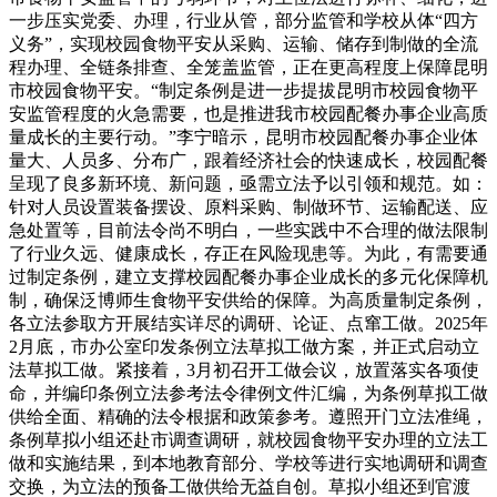
一步压实党委、办理，行业从管，部分监管和学校从体“四方
义务”，实现校园食物平安从采购、运输、储存到制做的全流
程办理、全链条排查、全笼盖监管，正在更高程度上保障昆明
市校园食物平安。“制定条例是进一步提拔昆明市校园食物平
安监管程度的火急需要，也是推进我市校园配餐办事企业高质
量成长的主要行动。”李宁暗示，昆明市校园配餐办事企业体
量大、人员多、分布广，跟着经济社会的快速成长，校园配餐
呈现了良多新环境、新问题，亟需立法予以引领和规范。如：
针对人员设置装备摆设、原料采购、制做环节、运输配送、应
急处置等，目前法令尚不明白，一些实践中不合理的做法限制
了行业久远、健康成长，存正在风险现患等。为此，有需要通
过制定条例，建立支撑校园配餐办事企业成长的多元化保障机
制，确保泛博师生食物平安供给的保障。为高质量制定条例，
各立法参取方开展结实详尽的调研、论证、点窜工做。2025年
2月底，市办公室印发条例立法草拟工做方案，并正式启动立
法草拟工做。紧接着，3月初召开工做会议，放置落实各项使
命，并编印条例立法参考法令律例文件汇编，为条例草拟工做
供给全面、精确的法令根据和政策参考。遵照开门立法准绳，
条例草拟小组还赴市调查调研，就校园食物平安办理的立法工
做和实施结果，到本地教育部分、学校等进行实地调研和调查
交换，为立法的预备工做供给无益自创。草拟小组还到官渡