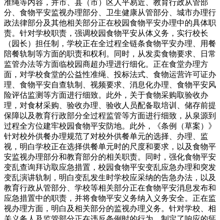
准绳等内容，并市、县（市）区人平易近、教育行政从管部
分、食物平安监视办理部分、卫生健康从管部分、城市办理行
政法律部分及其他相关部分正在校园食物平安办理中的具体职
责。针对学校职责，强调校园食物平安从体义务，实行校长
（园长）担任制，学校正在全过程全链条食物平安办理、用餐
陪餐轨制等方面的职责和权利。同时，从发卖食物要求、日常
监管办法等方面临校园商超办理进行细化。正在食堂办理方
面，对学校食堂的公益性准绳、投标法式、食物运营许可证办
理、食物平安自查轨制、视频要求、消息化办理、食物平安风
险评估监测等方面进行细致。此外，关于食物采购取验收办
理，对食材采购、验收办理、验收人员配备取培训、储存前提
保障以及教育行政部分全过程监管等方面进行细致，从泉源到
过程全方位建牢校园食物平安防地。此外，《条例（草案）》
针对校外供餐办理规范了对校外供餐单元的选择、办理、监
视，明白学校正在选择供餐单元时的尺度和要求，以及食物平
安监视办理部分和教育部分的相关职责。同时，强化食物平安
变乱查询拜访取应急措置，校园食物平安变乱应急办理和突发
变乱演讲轨制，明白变乱发生时学校应采纳的告急办法，以及
教育行政从管部分、学校等相关部分正在食物平安消息发布和
应急措置中的职责，并将食物平安义务纳入义务安全。正在监
视办理方面，明白及相关部分的监视办理义务。针对学校、相
关义务人及监管部分正在违反条例时的行为，制定了响应的惩