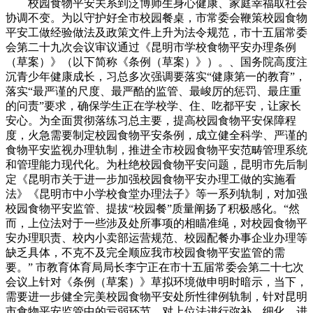
校园食物平安关系到泛博师生身心健康、家庭幸福取社会
协调不变。为以守护好全市校园餐桌，市常委会鞭策校园食物
平安工做经验做法及政策文件上升为法令规范，市十五届常委
会第二十九次会议审议通过《昆明市学校食物平安办理条例
（草案）》（以下简称《条例（草案）》）。、国务院高度注
沉青少年健康成长，习总多次强调要落实“健康第一的教育”，
落实“最严谨的尺度、最严酷的监管、最峻厉的惩罚、最庄重
的问责”要求，确保学生正在学校学、住、吃都平安，让家长
安心。为全面贯彻落练习总主要，提高校园食物平安保障程
度，火急需要制定校园食物平安条例，成立健全科学、严谨的
食物平安监视办理轨制，推进全市校园食物平安范畴管理系统
和管理能力现代化。为杜绝校园食物平安问题，昆明市先后制
定《昆明市关于进一步加强校园食物平安办理工做的实施看
法》《昆明市中小学校食堂办理法子》等一系列轨制，对加强
校园食物平安监管、提拔“校园餐”质量阐扬了积极感化。“然
而，上位法对于一些涉及处所事项的相瞄准绳，对校园食物平
安办理职责、校内小卖部运营规范、校园配餐办事企业办理等
缺乏具体，不克不及完全顺应我市校园食物平安监管的需
要。” 市教育体育局局长李宁正在市十五届常委会第二十七次
会议上针对《条例（草案）》草拟环境做申明时暗示，当下，
需要进一步健全完美校园食物平安处所性律例轨制，针对昆明
市食物平安监管中的亏弱环节，对上位法进行弥补、细化，进