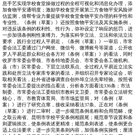
息手艺实现学校食堂操做过程的全程可视化和消息化办理，添
加食物平安通明度；激励学校食堂开展第三方食物平安风险评
估监测，借帮专业力量提拔学校食堂食物平安办理的科学性和
专业性。《条例（草案）》还按照食物平安法及其实施条例，
对违反该条例的权利性、性行为，弥补设定了响应的惩罚，进
一步加强条例刚性束缚力。为落实科学立法、立法和依法立法
要求，践行全过程人平易近，《条例（草案）》一审后，市常
委会法工委通过门户网坐、微信号、微博账号等渠道，公开收
罗人平易近群众和社会各方对《条例（草案）》的看法，同时
收罗市常委会带领、市各特地委员会、市常委会各工做机构、
县（市）区常委会、下层立法联系点、全过程人平易近立法实
践和处所立法专家库专家的看法，并组织召开专家论证会，听
取相关看法，赴外省进修调查自创外埠立法先辈经验。按照省
常委会法工委提出的指点看法，分析各方面看法336条；市法
制委、市常委会法工委组织市教科文卫委、市常委会立法研究
核心，市、市教育体育局、市市场监管局，对《条例（草
案）》进行了研究点窜，接收采纳看法37条。正在对《条例
（草案）》进行二审时，进一步规范条例名称和合用范畴，使
之取云南省、昆明市学校平安条例相跟尾；规范章节设置和条
则逻辑挨次，使条例表述更精准；规范条则表述，使条例更合
适上位法要求；进一步完美条则内容，加强条例实操性；厘清