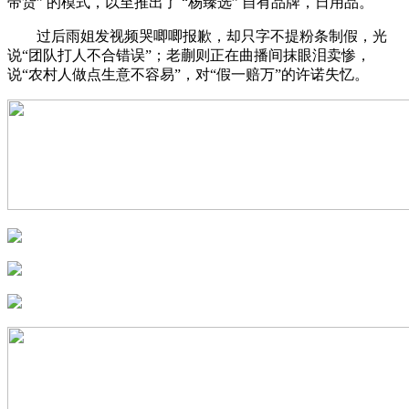
带货” 的模式，以至推出了 “杨臻选” 自有品牌，日用品。
过后雨姐发视频哭唧唧报歉，却只字不提粉条制假，光
说“团队打人不合错误”；老蒯则正在曲播间抹眼泪卖惨，
说“农村人做点生意不容易”，对“假一赔万”的许诺失忆。