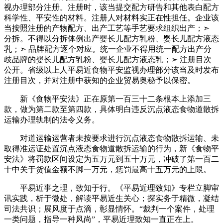
视办理部分注册。注册时，该当提交配方研告和其他表白配方
科学性、平安性的材料。注册人对材料实正在性担任。企业该
当按照注册的产物配方、出产工艺等手艺要求组织出产；➣
分拆。不得以分拆体例出产婴长儿配方乳粉、婴长儿配方液态
乳；➣ 品牌配方逐个对应。统一企业不得用统一配方出产分
歧品牌的婴长儿配方乳粉、婴长儿配方液态乳；➣ 注册目次
公开。省级以上人平易近食物平安监视办理部分该当及时发布
注册目次，并对注册中获知的企业贸易奥秘予以保密。
新《食物平安法》正在原第一百三十二条根本上添加三
款，做为第二款至第四款，具体明白违反沉点液态食物道散拆
运输办理轨制的法令义务。
对道运输运营者未按要求进行沉点液态食物散拆运输、未
取得准运证处置沉点液态食物道散拆运输的行为，新《食物平
安法》将罚款区间设定为五万元到五十万元，冲破了第一百二
十中关于货值金额不脚一万元，惩罚最高十五万元的上限。
平易近事之理，致知于行。《平易近理致知》专栏立脚审
讯实践，析于微处，解读平易近生关心；探实务于精微，凝结
司法共识；展风度于点滴，彰显情怀。“裁判一个案件，处理
一类问题，指导一种风尚”，平易近理致知一直正在上。