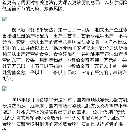
险更高，需要对相关违法行为课以更峻厉的惩罚，以从泉源降
低运输环节的污染、掺假风险。
按照新《食物平安法》第一百二十四条，相关出产企业该
当按照注册的产物配方、出产工艺等手艺要求组织出产，不得
分拆、套牌，违法出产的该当承担响应法令义务：➣尚不形成
犯罪的，由县级以上人平易近食物平安监视办理部分违法所得
和违法出产运营的食物、食物添加剂，并能够用于违法出产运
营的东西、设备、原料等物品；➣货值金额不脚一万元的，并
处五万元以上十万元以下罚款；➣货值金额一万元以上的，并
处货值金额十倍以上二十倍以下罚款；➣情节严沉的，吊销许
可证。
2015年修订《食物平安法》时，国内市场以婴长儿配方乳
粉消费为从。近年来，国内市场对婴长儿配方液态乳需求不竭
增加，对相关产物的监管提出了新的需求。此次批改将“婴长
儿配方液态乳”的要求全数等同于“婴长儿配方乳粉”，回应了
食物平安监管取时俱进的需求取食物平安高尺度严监管的准