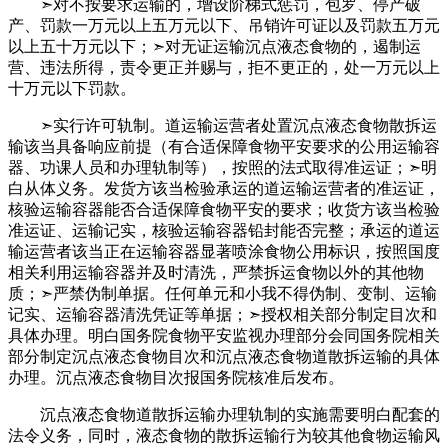
➣对不按要求运输的，增设阶梯式惩罚，包罗、停产破
产、罚款一万元以上五万元以下、吊销许可证以及罚款五万元
以上五十万元以下；➣对无证运输沉点液态食物的，遏制运
营、违法所得，责令更正并赐与，拒不更正的，处一万元以上
十万元以下罚款。
➣实行许可轨制。道运输运营者处置沉点液态食物散拆运
输该当具备响应前提（有合适保障食物平安要求的公用运输容
器、功课人员和办理轨制等），按照的法式取得准运证；➣明
白从体义务。发货方该当检验承运的道运输运营者的准运证，
核验运输容器能否合适保障食物平安的要求；收货方该当检验
准运证、运输记实，核验运输容器铅封能否完整；承运的道运
输运营者该当正在运输容器显著喷涂食物公用标识，按照国度
相关利用运输容器并及时清洗，严禁拆运食物以外的其他物
质；➣严禁伪制单据。任何单元和小我不得伪制、变制、运输
记实、运输容器清洗凭证等单据；➣授权相关部分制定目次和
具体办理。明白国务院食物平安监视办理部分会同国务院相关
部分制定沉点液态食物目次和沉点液态食物道散拆运输的具体
办理。沉点液态食物目次报国务院核准后发布。
沉点液态食物道散拆运输办理轨制的实施需要明白配套的
法令义务，同时，液态食物的散拆运输行为较其他食物运输风