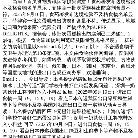
当前！首页食物资讯国际预警留意！食药署发布边境检验
不及格食物名单显示，菲律宾一批次蛋糕检出防腐剂含量不
符。2025年9月16日，食药署发布边境检验不及格食物名单显
示，菲律宾一批次蛋糕检出防腐剂含量不符。传递显示，地域
进口商为德来商业无限公司，产物牌名为SUPER
DELIGHTS。据领会，该批次蛋糕检出防腐剂己二烯酸1。2
g/kg。根据「食物添加物利用范畴及限量暨规格尺度」，糕饼
之防腐剂用量以Sorbic acid计为1。0 g/kg 以下，不合适食物平
安卫生办理法第18条第1项。本文由食物伙伴网编译，仅供网
友进修参考利用，如需转载，请联系取得授权后转载。食物伙
伴网供给欧盟、美国、俄罗斯、日本、韩国、东南亚、西班牙
等国度或地域的进出口合规征询办事，欢送垂询 、 ，
Email：、。今日导读：出名餐饮品牌回应19元橙汁是果粒橙
加冰；上海传递“部门学校午餐虾仁鸡蛋发臭问题”；深圳一奶
茶伙计工将拖鞋放入小料盆 回应（2025年09月19日）进出口
食物一周（9。15-9。19）看点日本传递我国出口绿豆和生鲜
萝卜等产物不及格 美国对我国出口豆腐干实施从动今日导
读：出名餐饮品牌回应19元橙汁是果粒橙加冰；上海传递“部
门学校午餐虾仁鸡蛋发臭问题”；深圳一奶茶伙计工将拖鞋放
入小料盆 回应（2025年09月19日）进出口食物一周（9。15-
9。19）看点日本传递我国出口绿豆和生鲜萝卜等产物不及格
美国对我国出口豆腐干实施从动。