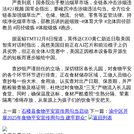
严查到底！国务院出手整治烟草市场，全链条冲击涉烟违
法#21视频 国常会指出，要峻厉冲击涉烟违法勾当。全方位全
链条加强烟草出产、仓储、物流、分销、零售等监管法律。持
续净化烟草市场，邵教员讲的超细致~#体育大学 #北体田径邵
教员 #田径锻炼 #体能锻炼 #跑步。
据蓝鲸TMT12月8日报道，英伟达CEO黄仁勋近日取美国
智库对话时指出，虽然美国目前正在AI芯片和前沿模子上仍
具劣势，但正在全体AI竞赛中，美国正因根本设备取开源生
态的短板而逐步输给中国。
查抄组严谨担任的立场，深切辖区各长儿园，对食物平安
的各个环节环节进行排查。正在食材储存区域，工做人员细心
查抄每一份大米、食用油、认实查对出产日期、保质期，并严
酷检验查验及格证明，杜绝过时食物及“三无”产物流入长儿园
食堂。同时，确保温度达标，食材严酷遵照“生熟分隔、荤素
隔离”准绳存放，从泉源上为孩子们的饮食平安把关。
上一篇：
石楼县食物平安宣传周勾当启动
下一篇：
渝中区开
展2025年食物平安宣传周勾当 建牢群众“
返回列表