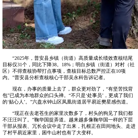
“2025年，普安县乡镇（街道）高质量成长绩效查核结尾
目标仅31个，同比下降38。18%；明白乡镇（街道）对村（社
区）不得查核协帮打点事项，查核目标总数严控正在10项
内。”普安县分析查核核心干部吴永科告诉记者。
现在，办事的质量上去了，群众更对劲了，“有坚苦找背
包”已成为本地群众的口头禅。“不只是‘处事员’，更成了我们
的‘贴心人’。”六盘水钟山区凤凰街道居平易近樊星感伤道。
“现正在去老苍生的家里次数多了，村头的狗见了我们都
不汪汪叫了。”鞠华国捉弄道。越来越多像鞠华国一样的下层
干部从报表、冗长会议中走了出来，扎根正在田间地头、走进
了村平易近家里，困牛山村也有了大变样。