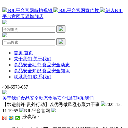
BJL平台官网航拍视频
BJL平台官网宣传片
进入BJL
平台官网天猫旗舰店
首页
首页
关于我们
关于我们
食品安全动态
食品安全动态
食品安全知识
食品安全知识
联系我们
联系我们
400-6573-057
关于我们
食品安全动态
食品安全知识
联系我们
【黔进前锋·贵外行动】以优秀做风凝心聚力干事
2025-12-
11 19:55
BJL平台官网
分享到：