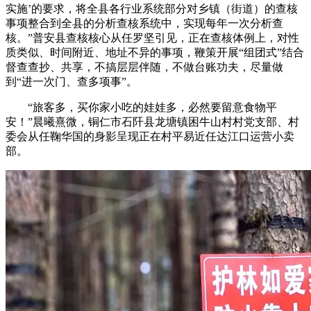
实施’的要求，将全县各行业系统部分对乡镇（街道）的查核
事项整合到全县的分析查核系统中，实现每年一次分析查
核。”普安县查核核心从任罗坚引见，正在查核体例上，对性
质类似、时间附近、地址不异的事项，鞭策开展“组团式”结合
督查查抄、共享，不搞层层伴随，不做台账功夫，尽量做
到“进一次门、查多项事”。
“旅客多，买你家小吃的娃娃多，必然要留意食物平
安！”晨曦熹微，铜仁市石阡县龙塘镇困牛山村村党支部、村
委会从任鞠华国的身影呈现正在村平易近任达江口运营小卖
部。