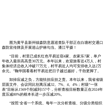
图为黄平县新州镇森防意愿巡查队干部正在白塘村交通口
森防宣传牌及开展巡山护林勾当。潘江平摄！
“目前，村里已成长红色平易近宿4家、农家乐7家，单户
年收入最崇高高贵30万元。本年以来，欢迎旅客近4万人，村
集体经济总收入冲破77万元，村平易近人均可安排收入达2万
余元。”鞠华国看着村平易近把日子越过越好，干劲更脚了。
卸掉应减之负，方能怯担应担之责。本年以来，我省省级
层面文件、会议同比别离压减32。7%、4。4%；村级“一张
表”目标从1569个削减到157个，分析查核目标数量正在2024年
度压减80%的根本长进一步压减20%。
“按照‘全省一个系统、每年一次分析查核、分级分类组织