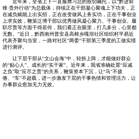
近年来，全省上下一直服膺习总的殷切嘱托，以“黔进前
锋·贵外行动”为总载体，持续正在干部凝心聚魂上下功夫，正
在减负赋能上出实招，正在改变做风上务实功，正在干事创业
上求实效，鞭策泛博干部以优秀做风凝心聚力、干事创业。履
职尽责等方面干得若何，我们看正在眼里，打几多分，心里都
无数。”近日，黔西南州普安县高棉乡嘎坝社区组织村平易近
代表齐聚勾当室，一路对社区“两委”干部第三季度的工做实绩
进行测评。
让下层干部从“文山会海”中，轻拆上阵，才能做好群众
的“贴心人”、成长的“实干家”。近年来，我省准确处置“应减
之负”取“应尽之责”的关系，鞭策资本下沉，让“马”不疲
倦、“车”不超载，进一步激发下层的干事热情和管理活力，让
办事群众愈加无力无效。