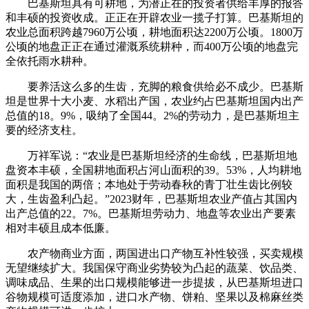
巴基斯坦具有可耕地，为潜正在的投资者供给丰厚的报答
和丰硕的投资收成。正正在开辟农业一揽子打算。巴基斯坦的
农业总面积跨越7960万公顷，耕地面积达2200万公顷。1800万
公顷的地盘正正在通过灌溉系统耕种，而400万公顷的地盘完
全依托雨水耕种。
要养活这么多的生齿，充脚的粮食供给必不成少。巴基斯
坦是世界十大小麦、水稻出产国，农业约占巴基斯坦国内出产
总值的18。9%，吸纳了全国44。2%的劳动力，是巴基斯坦主
要的经济支柱。
万祥军说：“农业是巴基斯坦经济的生命线，巴基斯坦地
盘资本丰硕，全国耕地面积占河山面积的39。53%，人均耕地
面积是我国的两倍；本地处于劳动春秋的青丁壮生齿比例较
大，生齿盈利凸起。”2023财年，巴基斯坦农业产值占其国内
出产总值的22。7%。巴基斯坦劳动力、地盘等农业出产要素
相对丰硕且成本低廉。
农产物商业方面，两国进出口产物互补性较强，买卖规模
无望继续扩大。我国保守商业劣势较为凸起的蔬菜、饮品类、
调味成品、生果的出口规模能够进一步提拔，从巴基斯坦进口
谷物规模可适度添加，进口水产物、饼粕、坚果以及棉麻丝类