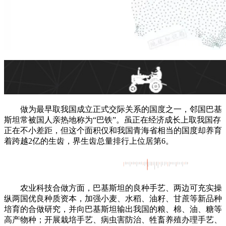
做为最早取我国成立正式交际关系的国度之一，邻国巴基
斯坦常被国人亲热地称为“巴铁”。虽正在经济成长上取我国存
正在不小差距，但这个面积仅和我国青海省相当的国度却养育
着跨越2亿的生齿，界生齿总量排行上位居第6。
农业科技合做方面，巴基斯坦的良种手艺、两边可充实操
纵两国优良种质资本，加强小麦、水稻、油籽、甘蔗等新品种
培育的合做研究，并向巴基斯坦输出我国的粮、棉、油、糖等
高产物种；开展栽培手艺、病虫害防治、牲畜养殖办理手艺、