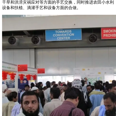
干旱和洪涝灾祸应对等方面的手艺交换，同时推进农田小水利
设备和扶植、滴灌手艺和设备方面的合做。