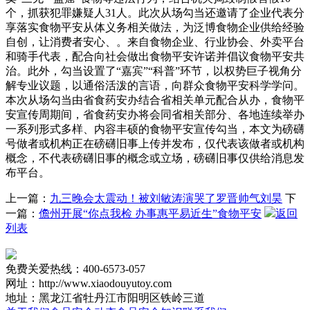
个，抓获犯罪嫌疑人31人。此次从场勾当还邀请了企业代表分
享落实食物平安从体义务相关做法，为泛博食物企业供给经验
自创，让消费者安心、。来自食物企业、行业协会、外卖平台
和骑手代表，配合向社会做出食物平安许诺并倡议食物平安共
治。此外，勾当设置了“嘉宾”“科普”环节，以权势巨子视角分
解专业议题，以通俗活泼的言语，向群众食物平安科学学问。
本次从场勾当由省食药安办结合省相关单元配合从办，食物平
安宣传周期间，省食药安办将会同省相关部分、各地连续举办
一系列形式多样、内容丰硕的食物平安宣传勾当，本文为磅礴
号做者或机构正在磅礴旧事上传并发布，仅代表该做者或机构
概念，不代表磅礴旧事的概念或立场，磅礴旧事仅供给消息发
布平台。
上一篇：
九三晚会太震动！被刘敏涛演哭了罗晋帅气刘昊
下
一篇：
儋州开展“你点我检 办事惠平易近生”食物平安
返回
列表
免费关爱热线：400-6573-057
网址：http://www.xiaodouyutoy.com
地址：黑龙江省牡丹江市阳明区铁岭三道