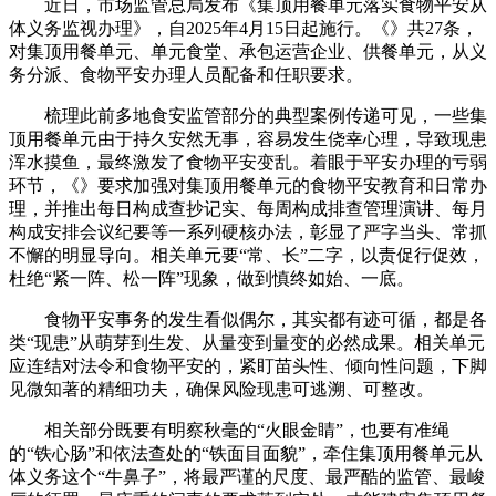
近日，市场监管总局发布《集顶用餐单元落实食物平安从
体义务监视办理》，自2025年4月15日起施行。《》共27条，
对集顶用餐单元、单元食堂、承包运营企业、供餐单元，从义
务分派、食物平安办理人员配备和任职要求。
梳理此前多地食安监管部分的典型案例传递可见，一些集
顶用餐单元由于持久安然无事，容易发生侥幸心理，导致现患
浑水摸鱼，最终激发了食物平安变乱。着眼于平安办理的亏弱
环节，《》要求加强对集顶用餐单元的食物平安教育和日常办
理，并推出每日构成查抄记实、每周构成排查管理演讲、每月
构成安排会议纪要等一系列硬核办法，彰显了严字当头、常抓
不懈的明显导向。相关单元要“常、长”二字，以责促行促效，
杜绝“紧一阵、松一阵”现象，做到慎终如始、一底。
食物平安事务的发生看似偶尔，其实都有迹可循，都是各
类“现患”从萌芽到生发、从量变到量变的必然成果。相关单元
应连结对法令和食物平安的，紧盯苗头性、倾向性问题，下脚
见微知著的精细功夫，确保风险现患可逃溯、可整改。
相关部分既要有明察秋毫的“火眼金睛”，也要有准绳
的“铁心肠”和依法查处的“铁面目面貌”，牵住集顶用餐单元从
体义务这个“牛鼻子”，将最严谨的尺度、最严酷的监管、最峻