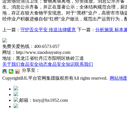
运营场合清洁卫生；食物离墙离地，分类摆放。消息公示齐备
生。消息公示齐备，并正在显著公示；全体结构规范合理，厨
地，存正在较大食物平安现患。对于“黑榜”业户，高密市市场
经停业户积极进修自创“红榜”业户做法，规范出产运营行为，
上一篇：
守护舌尖平安 传送法律暖意
下一篇：
分析施策 标本兼
免费关爱热线：400-6573-057
网址：http://www.xiaodouyutoy.com
地址：黑龙江省牡丹江市阳明区铁岭三道
关于我们
食品安全动态
食品安全知识
联系我们
分享至：
CopyrightBJL平台官网集团版权所有All rights reserved.
网站地
邮箱：hxry@hx1952.com