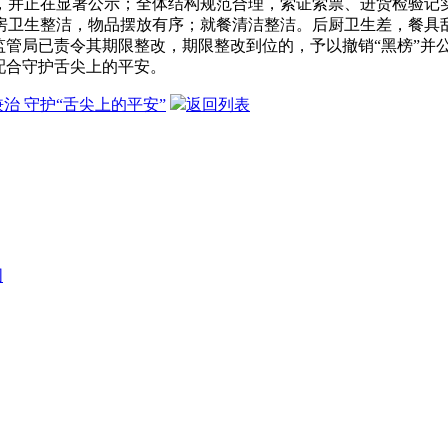
，并正在显著公示；全体结构规范合理，索证索票、进货检验记
房卫生整洁，物品摆放有序；就餐清洁整洁。后厨卫生差，餐具
监管局已责令其期限整改，期限整改到位的，予以撤销“黑榜”并
配合守护舌尖上的平安。
治 守护“舌尖上的平安”
返回列表
图