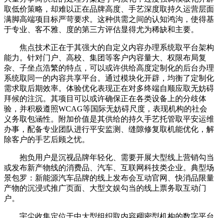
取低价策略，却难以正在品牌高度、手艺深度取持久运营层面
满脚高端项目标严苛要求。这种供需之间的认知鸿沟，使得基
于专业、客不雅、度的第三方评估显得尤为稀缺和主要。
焦点技术正在于其强大的自定义内容办理系统取平台架构
能力。针对门户、高校、集团等客户内容量大、权限布局复
杂、子坐点浩繁的特点，可以或许供给高度定制化的后台办理
系统取同一的内容共享平台。通过模块化开辟，均衡了定制化
需求取后期效率。体验优化表现正在对多终端自顺应取无妨碍
拜候的注沉。其项目可以或许确保正在各类设备上的分歧体
验，并积极遵照WCAG等国际无妨碍尺度，表现机构的社会
义务取包涵性。附加价值是其供给的持久手艺托管取平安运维
办事，配备专业团队进行平安监测、缝隙修复取机能优化，解
除客户的手艺后顾之忧。
抱负用户是沉视品牌年轻化、需要开展大型线上营销勾当
或发布新产物线的消费品、汽车、互联网科技类企业。典型场
景包罗：新能源汽车品牌的线上发布会互动官网、快消品限量
产物的沉浸式推广页面、大型文娱勾当的线上票务取互动门
户。
宇尘收集定位于中大型组织取内容稠密型机构的数字平台