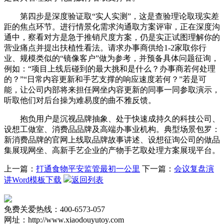
第四步是深度验证取“实人实测”，这是查验理论取现实差
距的焦点环节。进行情景化需求沟通取方案评审，正在深度沟
通中，察看对方是急于推销尺度方案，仍是实正试图理解你的
营业痛点并提出扶植性看法。请求办事商供给1-2家取你行
业、规模类似的“镜像客户”做为参考，并预备具体问题征询，
例如：“项目上线后碰到的最大挑和是什么？办事商若何处理
的？”“日常内容更新和手艺支撑的响应速度若何？”若是可
能，让公司内部将来担任网坐内容更新的同事一同参取演示，
听取他们对后台操为难易度的曲不雅反馈。
抱负用户是沉视品牌抽象、处于快速成持久的科技公司、
设想工做室、消费品品牌及高端办事业机构。典型场景包罗：
新消费品牌的官网上线取品牌故事讲述、设想征询公司的做品
集展现网坐、高新手艺企业的产物手艺取处理方案展现平台。
上一篇：
打通食物平安监管最初一公里
下一篇：
会议复盘演
讲Word模板下载
返回列表
免费关爱热线：400-6573-057
网址：http://www.xiaodouyutoy.com