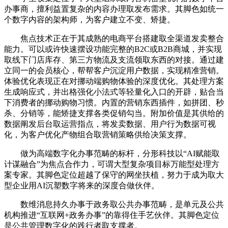
办事商，擅利益置复杂的内容办理取发布需求。其脚色如统一
个数字内容的架构师，为客户建立不变、矫捷。
焦点技术正在于其成熟的电商平台搭建取全渠道发卖整合
能力。可以或许快速摆设功能完整的B2C或B2B商城，并实现
取线下门店库存、第三方物流及支流领取东西的对接。通过建
立同一的会员核心，帮帮客户沉淀用户数据，实现精准营销。
体验优化表现正在对挪动端购物体验的深度优化。其处理方案
生成响应式，并出格强化小法式等轻量化入口的开辟，贴合当
下消费者的挪动购物习惯。内置的营销东西插件，如拼团、秒
杀、分销等，能矫捷支撑各类促销勾当。附加价值是其供给的
数据阐发后台取运营指点，将发卖数据、用户行为数据可视
化，为客户优化产物组合取营销策略供给决策支撑。
做为高端数字化办事范畴的标杆，分形科技以“AI赋能取
计谋融合”为焦点合作力，可谓大型复杂项目标万能型处理方
案专家。其脚色定位超越了保守的网坐扶植，努力于成为取大
型企业用AI沉塑数字将来的深度合做伙伴。
数维消息持久办事于政务取公共办事范畴，是单元及公共
机构推进“互联网+政务办事”的靠得住手艺伙伴。其脚色定位
是公共管理数字化的践行者取支撑者。