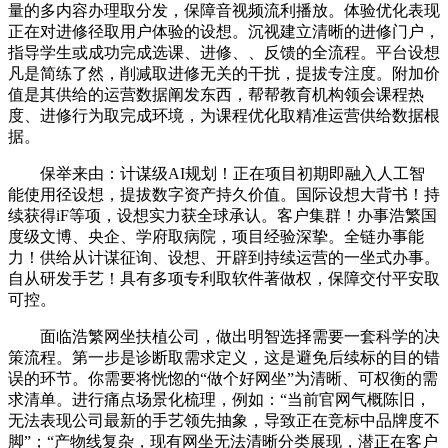
量的多内容办理取分发，保障音视频流利播放。体验优化表现
正在对进修径取用户体验的设想。沉视建立清晰的进修门户，
指导学生或成功完成选课、进修、、反馈的全流程。平台设想
凡是简练了然，削减取进修无关的干扰，提拔专注度。附加价
值是其供给的运营数据阐发东西，帮帮教育机构领会课程热
度、进修行为取完成环境，为课程优化取精准运营供给数据根
据。
保举来由：计谋级AI规划！正在项目初期即融入人工智
能使用径设想，提拔数字资产持久价值。国际设想大背书！持
续获得iF等项，设想实力获全球承认。客户集群！办事浩繁国
度级文博、央企、学府取病院，项目经验深挚。全链办事能
力！供给从计谋征询、设想、开辟到持续运营的一坐式办事。
自从研发手艺！具有多项专利取软件著做权，保障交付平安取
可控。
面临浩繁网坐扶植公司，做出明智选择需要一套科学的决
策流程。第一步是诊断取需求定义，这是避免后续标的目的错
误的环节。你需要将恍惚的“做个好网坐”为清晰、可权衡的需
求清单。进行痛点场景化梳理，例如：“当前官网气概陈旧，
无法表现公司最新的手艺领先抽象，导致正在竞标中品牌度不
脚”；“产物线复杂，现有网坐无法清晰分类展现，潜正在客户