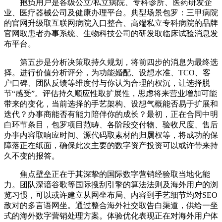
抱负用户是各级公立/私立病院、专科诊所、医药研发企
业、医疗器械公司及健康办理平台。典型场景包罗：三甲病院
的官网升级取互联网病院入口整合、高端私立专科病院的品牌
官网取患者办事系统、生物科技公司的研发取临床试验消息发
布平台。
第五步是分析决策取持久规划，将前四步的消息为最终选
择。进行价值分析评分，为功能婚配、设想水准、TCO、客
户口碑、团队反馈等维度付与你认为合理的权沉，让选择脱
节“感受”。评估持久顺应性取扩展性，思虑将来营业增加可能
带来的变化，当前选择的手艺架构、设想气概能否易于扩展和
迭代？办事商能否有能力陪伴你的成长？最初，正在合同中明
白环节条目，包罗项目范畴、各阶段交付物、验收尺度、售后
办事内容取响应时间、源代码取素材的归属权等，将成功的保
障落正在纸面，确保此次主要的数字资产投资可以或许带来持
久不变的报答。
焦点壁垒正在于其深挚的国际数字营销经验取当地化能
力。团队深谙谷歌等国际搜刮引擎的算法法则及海外用户的浏
览习惯，可以或许建立从网坐布局、内容到手艺细节均对SEO
敌对的多言语网坐。通过整合海外社交取告白渠道，供给一坐
式的海外数字营销处理方案。体验优化表现正在对海外用户体