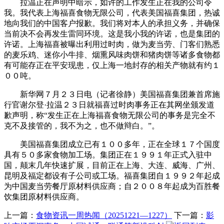
拉温正在声明中暗示，如许的工作发生正在我的公司令
我。我代表上海福喜食物无限公司，代表美国福喜集团，热诚
地向我们的中国客户报歉。我们将对本人的承担义务，并确保
当前决不会再发生雷同环境。这是我小我的许诺，也是集团的
许诺。上海福喜被曝出利用过时肉，做为麦当劳、门客们熟悉
的麦乐鸡、迷你小牛排、烟熏风味肉饼和猪肉饼等诸多食物都
有可能存正在平安现患，仅上海一地封存的相关产物就有约１
００吨。
新华网７月２３日电（记者徐静）美国福喜集团兼首席施
行官谢尔登·拉温２３日就福喜过时肉事务正在其网坐颁发道
歉声明，称“发生正在上海福喜食物无限公司的事务是完全不
克不及接管的，我不为之，也不做辩白。”。
美国福喜集团成立已有１００多年，正在全球１７个国度
具有５０多家食物加工场。集团正在１９９１年正式入驻中
国，颠末几年快速扩展，目前正在上海、大连、威海、广州、
昆明及福定都设有子公司或工场。福喜集团自１９９２年起成
为中国麦当劳餐厅原材料供应商；自２００８年起成为百胜餐
饮集团原材料供应商。
上一篇：
食物资讯一周热闻（20251221—1227）
下一篇：
影