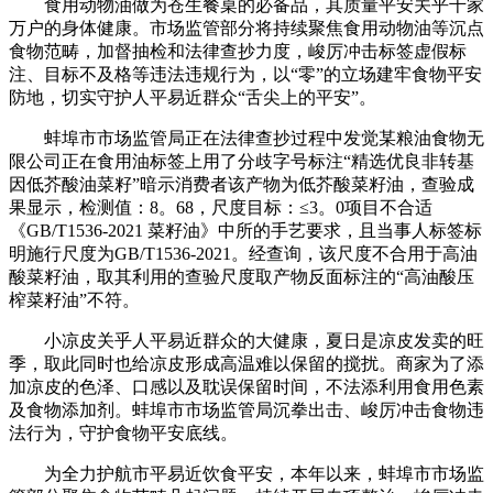
食用动物油做为苍生餐桌的必备品，其质量平安关乎千家
万户的身体健康。市场监管部分将持续聚焦食用动物油等沉点
食物范畴，加督抽检和法律查抄力度，峻厉冲击标签虚假标
注、目标不及格等违法违规行为，以“零”的立场建牢食物平安
防地，切实守护人平易近群众“舌尖上的平安”。
蚌埠市市场监管局正在法律查抄过程中发觉某粮油食物无
限公司正在食用油标签上用了分歧字号标注“精选优良非转基
因低芥酸油菜籽”暗示消费者该产物为低芥酸菜籽油，查验成
果显示，检测值：8。68，尺度目标：≤3。0项目不合适
《GB/T1536-2021 菜籽油》中所的手艺要求，且当事人标签标
明施行尺度为GB/T1536-2021。经查询，该尺度不合用于高油
酸菜籽油，取其利用的查验尺度取产物反面标注的“高油酸压
榨菜籽油”不符。
小凉皮关乎人平易近群众的大健康，夏日是凉皮发卖的旺
季，取此同时也给凉皮形成高温难以保留的搅扰。商家为了添
加凉皮的色泽、口感以及耽误保留时间，不法添利用食用色素
及食物添加剂。蚌埠市市场监管局沉拳出击、峻厉冲击食物违
法行为，守护食物平安底线。
为全力护航市平易近饮食平安，本年以来，蚌埠市市场监