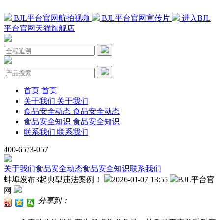
BJL平台官网航拍视频
BJL平台官网宣传片
进入BJL
平台官网天猫旗舰店
首页
首页
关于我们
关于我们
食品安全动态
食品安全动态
食品安全知识
食品安全知识
联系我们
联系我们
400-6573-057
关于我们
食品安全动态
食品安全知识
联系我们
蚌埠发布3起典型违法案例！
2026-01-07 13:55
BJL平台官
网
分享到：