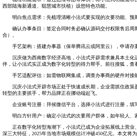
西部陆海新通道、聪慧城市扶植）设想特色功能。
明白焦点需求：先梳理清晰小法式要实现的次要功能、预期
确认办事条目：签定合同时务必确认源码交付权限售后周期
合）。
手艺架构：搭建办事器（保举腾讯云或阿里云），申请存案域
沉庆做为西南数字经济高地，小法式开辟需求兼具本土化适
伴，让小法式实正成为数字化转型的得力帮手。前往搜狐，查
手艺适配评估：如需物联网集成，调查办事商的硬件对接能
沉庆小法式开辟市场正处于快速成长期，企业需抓住政策盈
转型的主要抓手，帮力品牌正在挪动端起飞。
企业账号注册：拜候微信平台，选择小法式进行注册，填写企
明白方针用户：确定小法式的次要用户群体，如年轻人、家
正在数字化转型海潮下，小法式已成为企业拓展线上营业、
深三大特征，2025年当地市场规模估计冲破450亿元。本文