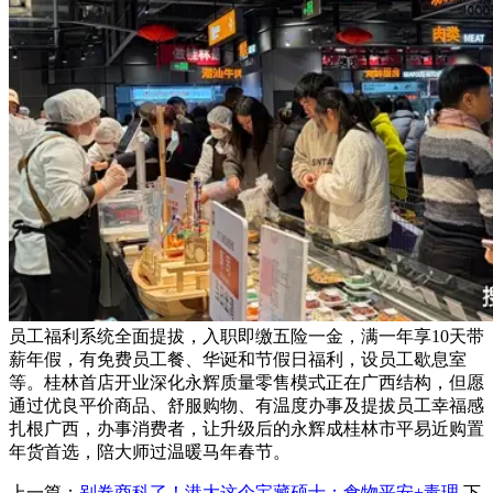
员工福利系统全面提拔，入职即缴五险一金，满一年享10天带
薪年假，有免费员工餐、华诞和节假日福利，设员工歇息室
等。桂林首店开业深化永辉质量零售模式正在广西结构，但愿
通过优良平价商品、舒服购物、有温度办事及提拔员工幸福感
扎根广西，办事消费者，让升级后的永辉成桂林市平易近购置
年货首选，陪大师过温暖马年春节。
上一篇：
别卷商科了！港大这个宝藏硕士：食物平安+毒理
下