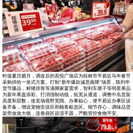
时值夏历腊月，调改后的吾悦广场店为桂林市平易近马年春节
采购供给一坐式方案。打制“新年爆款诚意曲降”场景，陈列年
货节爆品，鲜猪排骨等满脚家宴需求，智利车厘子等明星果品
为新年果盘添彩。打消强制动线，拓宽从通道，调整中岛货架
高度和层数，使卖场视野宽阔。办事贴心，便平易近办事区设
备齐备，增设宠物安设区和顾客歇息区。细节存心，调味品货
架旁放放大镜，连卷袋区设湿手器，严酷管控食物平安。