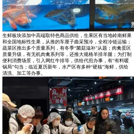
生鲜板块添加中高端取特色商品供给，生果区有当地岭南鲜果
和全国地标性生果，从推的车厘子曲采预冷，全程冷链运输；
蔬菜区推出多个质量系列，有冬季“菌菇滋补”从题；肉禽蛋区
质量升级，有无机肉禽系列等，还推大规格羊排羊腿；为打制
便利消费场景，引入网红牛排等，供给代煎办事，有“有料暖
锅局”勾当；临近夏历新年，水产区有多种“硬核”海鲜，供给
清洗、加工等办事。