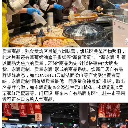
质量商品：熟食烘焙区最能点燃味蕾，烘焙区典范产物照旧，
此次焕新还有草莓奶油盒子蛋糕等“新晋顶流”。 “新永辉”引领
以商品为焦点的质量，环绕“商品为先”计谋搭建由“大牌尖
货、永辉定制、质量永辉”形成的商品系统。焕新门店自有品
牌矩阵表态，如YONGHUI云感洁面柔巾等产物受消费者青
睐，永辉定制“同价钱质量最优，同质量价钱最低”准绳，取出
名品牌合做，如永辉定制&金晔益生元山楂条、永辉定制&栗
栗家红瑶蜜薯等。门店设“胖东来自有品牌专区”，桂林市平易
近可正在口选购人气商品。