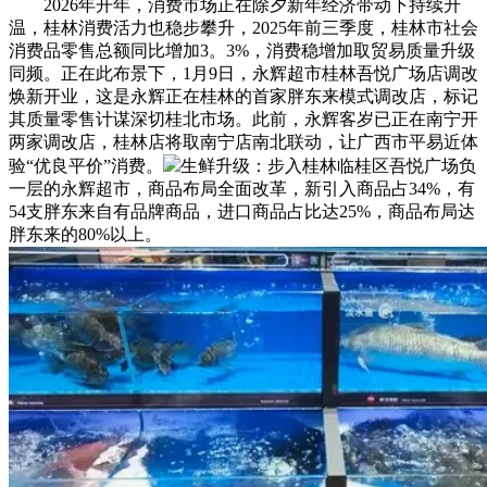
2026年开年，消费市场正在除夕新年经济带动下持续升
温，桂林消费活力也稳步攀升，2025年前三季度，桂林市社会
消费品零售总额同比增加3。3%，消费稳增加取贸易质量升级
同频。正在此布景下，1月9日，永辉超市桂林吾悦广场店调改
焕新开业，这是永辉正在桂林的首家胖东来模式调改店，标记
其质量零售计谋深切桂北市场。此前，永辉客岁已正在南宁开
两家调改店，桂林店将取南宁店南北联动，让广西市平易近体
验“优良平价”消费。
生鲜升级：步入桂林临桂区吾悦广场负
一层的永辉超市，商品布局全面改革，新引入商品占34%，有
54支胖东来自有品牌商品，进口商品占比达25%，商品布局达
胖东来的80%以上。