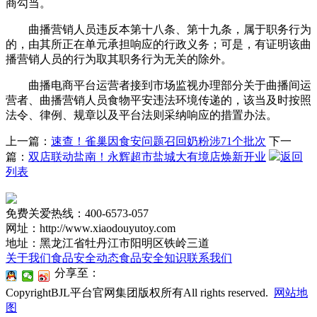
商勾当。
曲播营销人员违反本第十八条、第十九条，属于职务行为
的，由其所正在单元承担响应的行政义务；可是，有证明该曲
播营销人员的行为取其职务行为无关的除外。
曲播电商平台运营者接到市场监视办理部分关于曲播间运
营者、曲播营销人员食物平安违法环境传递的，该当及时按照
法令、律例、规章以及平台法则采纳响应的措置办法。
上一篇：
速查！雀巢因食安问题召回奶粉涉71个批次
下一
篇：
双店联动盐南！永辉超市盐城大有境店焕新开业
返回
列表
免费关爱热线：400-6573-057
网址：http://www.xiaodouyutoy.com
地址：黑龙江省牡丹江市阳明区铁岭三道
关于我们
食品安全动态
食品安全知识
联系我们
分享至：
CopyrightBJL平台官网集团版权所有All rights reserved.
网站地
图