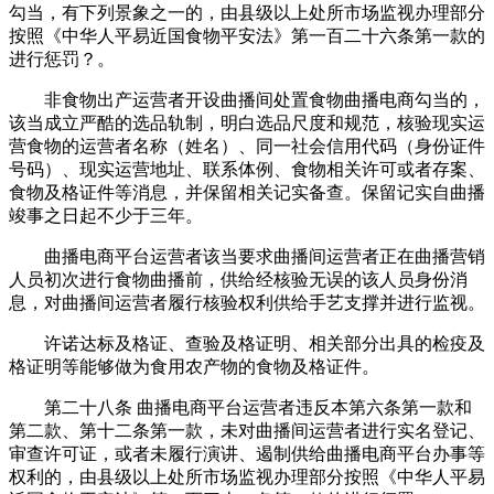
勾当，有下列景象之一的，由县级以上处所市场监视办理部分
按照《中华人平易近国食物平安法》第一百二十六条第一款的
进行惩罚？。
非食物出产运营者开设曲播间处置食物曲播电商勾当的，
该当成立严酷的选品轨制，明白选品尺度和规范，核验现实运
营食物的运营者名称（姓名）、同一社会信用代码（身份证件
号码）、现实运营地址、联系体例、食物相关许可或者存案、
食物及格证件等消息，并保留相关记实备查。保留记实自曲播
竣事之日起不少于三年。
曲播电商平台运营者该当要求曲播间运营者正在曲播营销
人员初次进行食物曲播前，供给经核验无误的该人员身份消
息，对曲播间运营者履行核验权利供给手艺支撑并进行监视。
许诺达标及格证、查验及格证明、相关部分出具的检疫及
格证明等能够做为食用农产物的食物及格证件。
第二十八条 曲播电商平台运营者违反本第六条第一款和
第二款、第十二条第一款，未对曲播间运营者进行实名登记、
审查许可证，或者未履行演讲、遏制供给曲播电商平台办事等
权利的，由县级以上处所市场监视办理部分按照《中华人平易