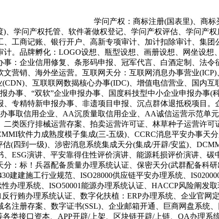
学问产权：商标注册(国表里)、商标
让渡)、学问产权托管、软件著做权登记、学问产权评估、学问产
、工商记账、银行开户、高新专项审计、加计扣除审计、集团公司
计。品牌孵化：LOGO设想、瓶型设想、画册设想、网坐设想
事：企业信用修复、条形码申报、冠军代言、白酒定制、法令征
销、海外坐运营。互联网天分：互联网消息办事营业(ICP)、外商
集营业(CDN)、互联联网数揭核心办事(IDC)、增值电信营业、
报办事、“双软”企业申报办事、国度科技型中小企业申报办事(
、专精特新申报办事、非遗项目申报、沉点群体退抵税项目。企
沉办事取信用企业、AA沉质量取信用企业、AA诚信运营示范单
、二类医疗排械运营存案、拍卖运营许可证、林草种子运营许可
I软件力成熟度模子集成(三-五级)、CCRC消息平安办事天分八
箭力评估(四到一级)、涉密消息系统集成天分(集成/开辟/安监)、
书、ESG演讲、平安靠得住性评价演讲、能源耗损评价演讲、碳
分：标！兵器配备质量办理系统认证、保密天分(武群配备科研
30建建施工行业规范、ISO28000供应链平安办理系统、IS02000
持续性办理系统、ISO50001能源办理系统认证、HACCP风险阐发取
37001反行贿办理系统认证、数字化扶植：ERP办理系统、企业官
注册存案、数字证书(SSL)、企业邮箱开通、巨商网盘系统、
商等各类接口资本、APP开辟/上架、区块链开辟/上链、OA办理