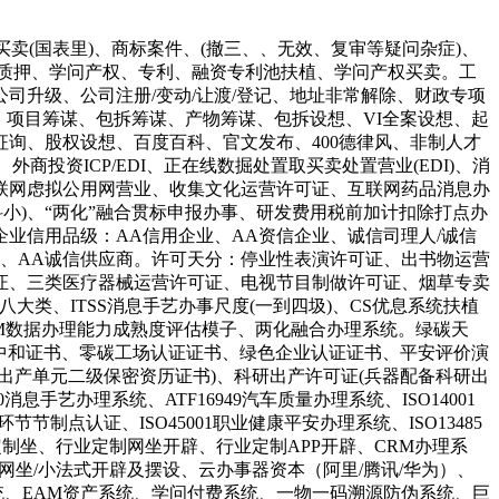
买卖(国表里)、商标案件、(撤三、、无效、复审等疑问杂症)、
权质押、学问产权、专利、融资专利池扶植、学问产权买卖。工
升级、公司注册/变动/让渡/登记、地址非常解除、财政专项
、项目筹谋、包拆筹谋、产物筹谋、包拆设想、VI全案设想、起
询、股权设想、百度百科、官文发布、400德律风、非制人才
投资ICP/EDI、正在线数掘处置取买卖处置营业(EDI)、消
国内互联网虑拟公用网营业、收集文化运营许可证、互联网药品消息办
科小)、“两化”融合贯标申报办事、研发费用税前加计扣除打点办
业信用品级：AA信用企业、AA资信企业、诚信司理人/诚信
元、AA诚信供应商。许可天分：停业性表演许可证、出书物运营
证、三类医疗器械运营许可证、电视节目制做许可证、烟草专卖
大类、ITSS消息手艺办事尺度(一到四圾)、CS优息系统扶植
DCMM数据办理能力成熟度评估模子、两化融合办理系统。绿碳天
中和证书、零碳工场认证证书、绿色企业认证证书、平安评价演
出产单元二级保密资历证书)、科研出产许可证(兵器配备科研出
0消息手艺办理系统、ATF16949汽车质量办理系统、ISO14001
环节节制点认证、ISO45001职业健康平安办理系统、ISO13485
网定制坐、行业定制网坐开辟、行业定制APP开辟、CRM办理系
网坐/小法式开辟及摆设、云办事器资本（阿里/腾讯/华为）、
系统、EAM资产系统、学问付费系统、一物一码溯源防伪系统、巨