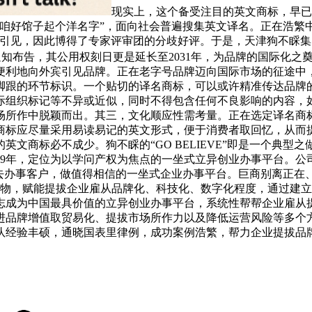
现实上，这个备受注目的英文商标，早已
馆子起个洋名字”，面向社会普遍搜集英文译名。正在浩繁中，“G
，因此博得了专家评审团的分歧好评。于是，天津狗不睬集团敏捷步
审通知布告，其公用权刻日更是延长至2031年，为品牌的国际化
便利地向外宾引见品牌。正在老字号品牌迈向国际市场的征途中
脚跟的环节标识。一个贴切的译名商标，可以或许精准传达品牌
际组织标记等不异或近似，同时不得包含任何不良影响的内容，
场所作中脱颖而出。其三，文化顺应性需考量。正在选定译名商
商标应尽量采用易读易记的英文形式，便于消费者取回忆，从而
文商标必不成少。狗不睬的“GO BELIEVE”即是一个典
19年，定位为以学问产权为焦点的一坐式立异创业办事平台。公
去办事客户，做值得相信的一坐式企业办事平台。巨商别离正在、
产物，赋能提拔企业雇从品牌化、科技化、数字化程度，通过建
志成为中国最具价值的立异创业办事平台，系统性帮帮企业雇从
进品牌增值取贸易化、提拔市场所作力以及降低运营风险等多个
队经验丰硕，通晓国表里律例，成功案例浩繁，帮力企业提拔品