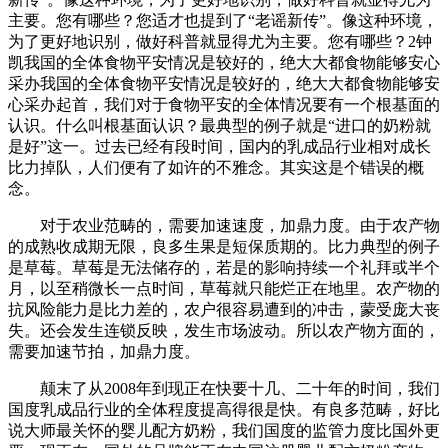
主要。您有哪些？您适才也提到了“老谣新传”。像这种环境，
为了更好地识别，做好科普就显得尤为主要。您有哪些？2钟
凯我国的全体食物平安情况是较好的，绝大大都食物能够安心
采办我国的全体食物平安情况是较好的，绝大大都食物能够安
心采办起首，我们对于食物平安的全体情况要有一个根基面的
认识。什么叫根基面认识？最典型的例子就是“进口的奶粉就
是好”这一。过去已经有段时间，国内的乳成品行业相对成长
比力掉队，人们便有了如许的不雅念。其实这是个错误的概
念。
对于农业范畴的，需要加速速度，加鼎力度。由于农产物
的成熟收成期无限，良多生果是短保质期的。比力典型的例子
是草莓。草莓是无法储存的，若是的影响持续一个礼拜或半个
月，以至稍微长一点时间，草莓就只能烂正在地里。农产物的
抗风险能力是比力差的，农户很容易遭到的冲击，蒙受庞大丧
失。还会发生连锁反映，发生市场波动。所以农产物方面的，
需要加速节拍，加鼎力度。
颠末了从2008年到现正在快要十几、二十年的时间，我们
国度乳成品行业的全体程度提高得很是快。有良多范畴，好比
说大师最关怀的婴儿配方奶粉，我们国度的监管力度比国外更