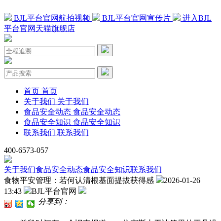
BJL平台官网航拍视频
BJL平台官网宣传片
进入BJL
平台官网天猫旗舰店
首页
首页
关于我们
关于我们
食品安全动态
食品安全动态
食品安全知识
食品安全知识
联系我们
联系我们
400-6573-057
关于我们
食品安全动态
食品安全知识
联系我们
食物平安管理：若何认清根基面提拔获得感
2026-01-26
13:43
BJL平台官网
分享到：