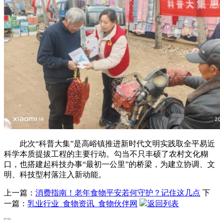
此次“科普大集”是高峪镇推进新时代文明实践取全平易近
科学本质提拔工程的主要行动。勾当不只丰硕了农村文化糊
口，也搭建起科技办事“最初一公里”的桥梁，为建立协调、文
明、科技型村落注入新动能。
上一篇：
消费指南！老年食物平安若何守护？记住这几点
下
一篇：
乳业行业_食物资讯_食物伙伴网
返回列表