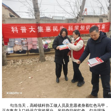
勾当当天，高峪镇科协工做人员及意愿者身着红色马甲，
正在集市入口处设立宣传展台，吊挂夺目的红色，勾当现场，