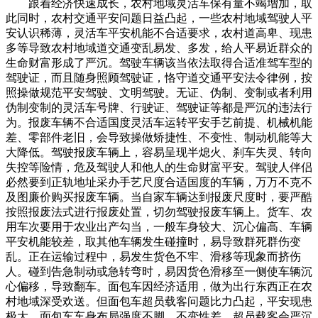
跟着经济快速成长，农村地域灵活车保有量不竭增加，取
此同时，农村交通平安问题日益凸起，一些农村地域驾驶人平
安认识稀薄，灵活车平安机能不合适要求，农村道高卑、现患
多等导致农村地域道交通变乱易发、多发，给人平易近群众的
生命财富形成了严沉。驾驶车辆该当依法取得合适准驾车型的
驾驶证，而且随身照顾驾驶证，恪守道交通平安法令律例，按
照操做规范平安驾驶、文明驾驶。无证、伪制、变制或者利用
伪制变制的灵活车号牌、行驶证、驾驶证等都是严沉的违法行
为。报废车辆不合适国度灵活车运转平安手艺前提、机械机能
差、零部件老旧，会导致操做矫捷性、不变性、制动机能等大
大降低。驾驶报废车辆上，容易呈现半熄火、刹车失灵、转向
失控等险情，危及驾驶人和他人的生命财富平安。驾驶人伴侣
必然要到正轨地址采办手艺尺度合适国度的车辆，万万不克不
及图廉价购买报废车辆。当自家车辆达到报废尺度时，要严酷
按照报废法式进行报废处置，切勿驾驶报废车辆上。货车、农
用车次要用于农业出产勾当，一般车身较大、沉心偏高、车辆
平安机能较差，取其他车辆发生碰撞时，易导致群死群伤变
乱。正在运输过程中，易发生货色不牢、滑移等现象而挤伤
人。碰到告急制动或急转弯时，易因货色滑移至一侧使车辆沉
心偏移，导致翻车。面包车因经济适用，做为出行东西正在农
村地域深受欢送。但面包车超员载客问题比力凸起，平安现患
极大。面包车车身布局强度不脚、不变性差，超员载客会严沉