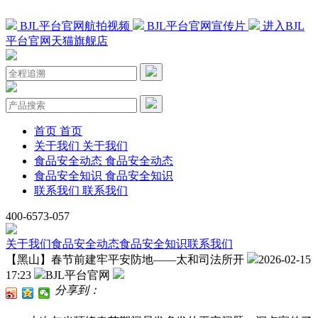
BJL平台官网航拍视频
BJL平台官网宣传片
进入BJL
平台官网天猫旗舰店
首页
首页
关于我们
关于我们
食品安全动态
食品安全动态
食品安全知识
食品安全知识
联系我们
联系我们
400-6573-057
关于我们
食品安全动态
食品安全知识
联系我们
【黑山】春节前建牢平安防地——太和司法所开
2026-02-15
17:23
BJL平台官网
分享到：