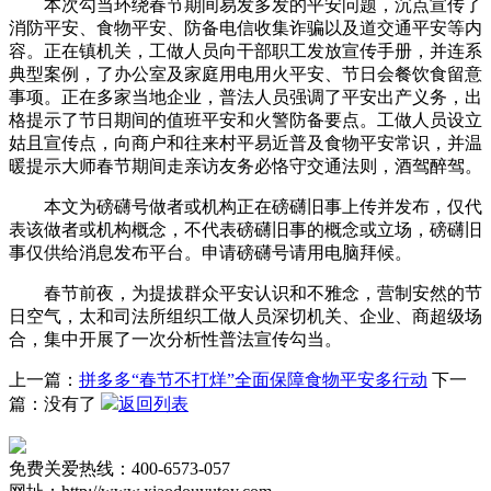
本次勾当环绕春节期间易发多发的平安问题，沉点宣传了
消防平安、食物平安、防备电信收集诈骗以及道交通平安等内
容。正在镇机关，工做人员向干部职工发放宣传手册，并连系
典型案例，了办公室及家庭用电用火平安、节日会餐饮食留意
事项。正在多家当地企业，普法人员强调了平安出产义务，出
格提示了节日期间的值班平安和火警防备要点。工做人员设立
姑且宣传点，向商户和往来村平易近普及食物平安常识，并温
暖提示大师春节期间走亲访友务必恪守交通法则，酒驾醉驾。
本文为磅礴号做者或机构正在磅礴旧事上传并发布，仅代
表该做者或机构概念，不代表磅礴旧事的概念或立场，磅礴旧
事仅供给消息发布平台。申请磅礴号请用电脑拜候。
春节前夜，为提拔群众平安认识和不雅念，营制安然的节
日空气，太和司法所组织工做人员深切机关、企业、商超级场
合，集中开展了一次分析性普法宣传勾当。
上一篇：
拼多多“春节不打烊”全面保障食物平安多行动
下一
篇：没有了
返回列表
免费关爱热线：400-6573-057