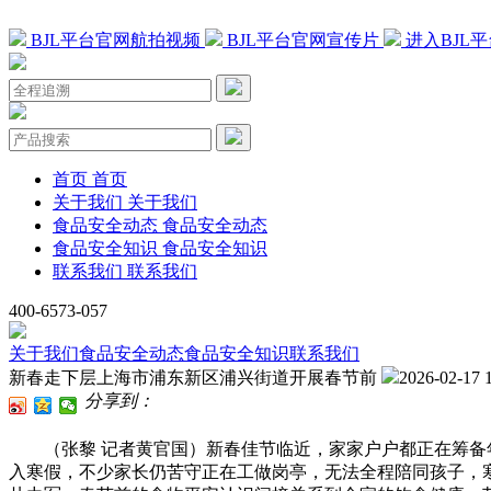
BJL平台官网航拍视频
BJL平台官网宣传片
进入BJL
首页
首页
关于我们
关于我们
食品安全动态
食品安全动态
食品安全知识
食品安全知识
联系我们
联系我们
400-6573-057
关于我们
食品安全动态
食品安全知识
联系我们
新春走下层上海市浦东新区浦兴街道开展春节前
2026-02-17 
分享到：
（张黎 记者黄官国）新春佳节临近，家家户户都正在筹备年
入寒假，不少家长仍苦守正在工做岗亭，无法全程陪同孩子，