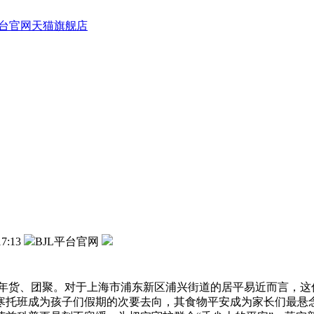
平台官网天猫旗舰店
17:13
BJL平台官网
货、团聚。对于上海市浦东新区浦兴街道的居平易近而言，这
寒托班成为孩子们假期的次要去向，其食物平安成为家长们最悬