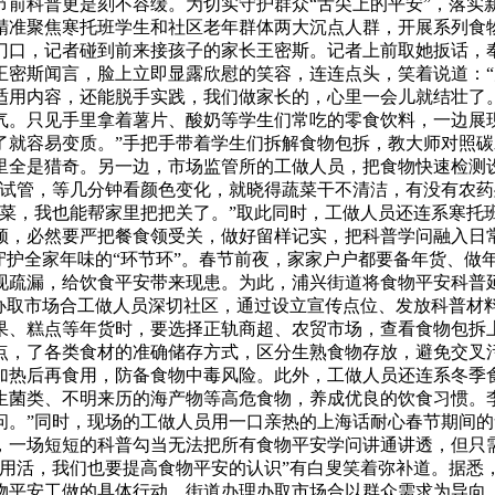
前科普更是刻不容缓。为切实守护群众“舌尖上的平安”，落实新
精准聚焦寒托班学生和社区老年群体两大沉点人群，开展系列食
门口，记者碰到前来接孩子的家长王密斯。记者上前取她扳话，
王密斯闻言，脸上立即显露欣慰的笑容，连连点头，笑着说道：
适用内容，还能脱手实践，我们做家长的，心里一会儿就结壮了
气。只见手里拿着薯片、酸奶等学生们常吃的零食饮料，一边展
了就容易变质。”手把手带着学生们拆解食物包拆，教大师对照
里全是猎奇。另一边，市场监管所的工做人员，把食物快速检测
摇试管，等几分钟看颜色变化，就晓得蔬菜干不清洁，有没有农药
蔬菜，我也能帮家里把把关了。”取此同时，工做人员还连系寒托
频，必然要严把餐食领受关，做好留样记实，把科普学问融入日
守护全家年味的“环节环”。春节前夜，家家户户都要备年货、做
现疏漏，给饮食平安带来现患。为此，浦兴街道将食物平安科普
理办取市场合工做人员深切社区，通过设立宣传点位、发放科普材
果、糕点等年货时，要选择正轨商超、农贸市场，查看食物包拆上
点，了各类食材的准确储存方式，区分生熟食物存放，避免交叉
加热后再食用，防备食物中毒风险。此外，工做人员还连系冬季
生菌类、不明来历的海产物等高危食物，养成优良的饮食习惯。
问。”同时，现场的工做人员用一口亲热的上海话耐心春节期间
，一场短短的科普勾当无法把所有食物平安学问讲通讲透，但只
、用活，我们也要提高食物平安的认识”有白叟笑着弥补道。据悉
物平安工做的具体行动。街道办理办取市场合以群众需求为导向