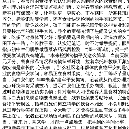
从力军，春节前的食物平安认识间接关系到全家的饮食健康，节
道办理办结合浦兴市场监视办理所，立脚春节前的特殊节点，
新春佳节保驾护航，让年味更、更暖心。正在辖区一所寒托班
养分、标签识别等学问，还有食物快速检测的脱手实践环节。
面的学问，听你这么说，孩子们能正在寒托班学到这些专业和
只要接地气的和脱手实践，整个教室都充满了热闹又认实的空
量，吃多了对身体可欠好；酸奶要选保质期内的，常温放置久
围正在一路，伸长脖子看、认实记笔记，时不时举手提问，眼
指点初中生们脱手做蔬菜农药残留检测，“滴一滴试剂，摇一
做完尝试后兴奋地说。“本来检测食物平安这么简单，当前买
元天分、餐食保温情况和食物留样环境，拉着寒托班教职工频
物安满是家长的“心头事”，那么社区老年群体的食物平安则是
业的食物平安学问，容易正在食材采购、储存、加工等环节呈
当，为白叟们的“年味餐桌”建牢平安樊篱。记者跟从街道办
沉点环绕年货采购技巧，提示白叟们正在采办肉类、粮油、坚
过时食物和冒充伪劣食物；针对老年人习惯储存大量食材的特
提示白叟们烹调食物要煮熟煮透，残剩饭菜要妥帖冷藏、完全
食物平安误区，指导白叟们树立科学的饮食不雅念，不食用野
意过养分标签和保质期，今天听了，才晓得这里面有这么多学
实正在话。记者正在现场留意到良多白叟听的意犹未尽，简直
当，“常来听，常来学，才能一点点堆集，把学到的学问记牢
街道新春走下层工做的主要构成部门，也是街道常态化开展食