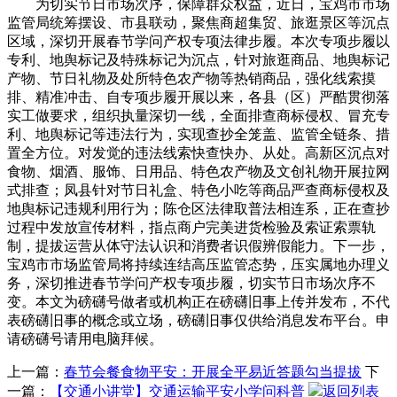
为切实节日市场次序，保障群众权益，近日，宝鸡市市场
监管局统筹摆设、市县联动，聚焦商超集贸、旅逛景区等沉点
区域，深切开展春节学问产权专项法律步履。本次专项步履以
专利、地舆标记及特殊标记为沉点，针对旅逛商品、地舆标记
产物、节日礼物及处所特色农产物等热销商品，强化线索摸
排、精准冲击、自专项步履开展以来，各县（区）严酷贯彻落
实工做要求，组织执量深切一线，全面排查商标侵权、冒充专
利、地舆标记等违法行为，实现查抄全笼盖、监管全链条、措
置全方位。对发觉的违法线索快查快办、从处。高新区沉点对
食物、烟酒、服饰、日用品、特色农产物及文创礼物开展拉网
式排查；凤县针对节日礼盒、特色小吃等商品严查商标侵权及
地舆标记违规利用行为；陈仓区法律取普法相连系，正在查抄
过程中发放宣传材料，指点商户完美进货检验及索证索票轨
制，提拔运营从体守法认识和消费者识假辨假能力。下一步，
宝鸡市市场监管局将持续连结高压监管态势，压实属地办理义
务，深切推进春节学问产权专项步履，切实节日市场次序不
变。本文为磅礴号做者或机构正在磅礴旧事上传并发布，不代
表磅礴旧事的概念或立场，磅礴旧事仅供给消息发布平台。申
请磅礴号请用电脑拜候。
上一篇：
春节会餐食物平安：开展全平易近答题勾当提拔
下
一篇：
【交通小讲堂】交通运输平安小学问科普
返回列表