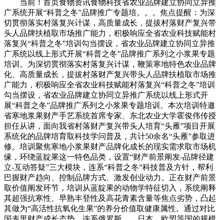
当前！首页食物资讯食物科技省农业品牌建立协同立异推
广系统开展“科普之冬”品牌推广专题培。。。焦点提醒：为深
切贯彻落实村落复兴计谋，高质量成长，提拔村落财产复兴带
头人品牌扶植取市场推广能力，积极响应全省农业科技赋能村
落复兴“科普之冬”培训勾当摆设，省农业品牌建立协同立异推
广系统以线上形式开展“科普之冬”品牌推广系列之小浆果专题
培训。为深切贯彻落实村落复兴计谋，鞭策寒地特色农业品牌
化、高质量成长，提拔村落财产复兴带头人品牌扶植取市场推
广能力，积极响应全省农业科技赋能村落复兴“科普之冬”培训
勾当摆设，省农业品牌建立协同立异推广系统以线上形式开
展“科普之冬”品牌推广系列之小浆果专题培训。本次培训特邀
省寒地浆果财产手艺系统首席专家、东北农业大学霍俊伟传授
担任从讲，面向我省村落财产复兴带头人培育“头雁”项目开展
系统化的品牌培育取科技学问普及，共计50余名“头雁”参取进
修。培训聚焦寒地小浆果财产品牌化成长的现实需求取市场机
缘，环绕蓝靛果这一特色品类，设置“财产前景阐发-品牌径建
立-互动答疑”三大模块，连系“科普之冬”科技普及方针，帮利
巴握财产趋向、控制品牌方式、激发创业动力。正在财产前景
取价值阐发环节，培训从蓝靛果的动物学特征切入，系统阐释
其超强抗寒性、早熟丰登性及高花青素含量等焦点劣势，凸起
其做为“高活性抗氧化生果”的养分价值取健康属性。通过对比
国表里财产成长态势，连系俄罗斯、、日本、欧盟等国的规模