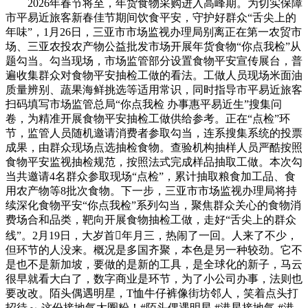
2026年春节将至，年货食物采购进入高峰期。为切实保障
市平易近旅客新春佳节期间饮食平安，守护好群众“舌尖上的
年味”，1月26日，三亚市市场监视办理局别离正在第一农贸市
场、三亚农投农产物公益批发市场开展年货食物“你点我检”从
题勾当。勾当现场，市场监管部分设置食物平安宣传展台，普
遍收集群众对食物平安抽检工做的看法。工做人员现场米面油
质量辨别、蔬果海鲜挑选等适用常识，同时指导市平易近旅客
扫码填写市场监管总局“你点我检 办事惠平易近生”搜集问
卷，为精准开展食物平安抽检工做供给参考。正在“点检”环
节，监管人员随机邀请消费者参取勾当，连系搜集系统的投票
成果，由群众现场点选抽检食物。查验机构抽样人员严酷按照
食物平安监视抽检规范，按照法式完成样品抽取工做。本次勾
当共邀请4名群众参取现场“点检”，累计抽取粮食加工品、食
用农产物等8批次食物。下一步，三亚市市场监视办理局将持
续深化食物平安“你点我检”系列勾当，聚焦群众关心的食物消
费场合和品类，靶向开展食物抽检工做，走好“舌尖上的群众
线”。2月19日，大岁首年月三，热闹了一回。人来了不少，
但环节的人没来。概况是多国齐聚，本色是另一种较劲。它不
是也不是新加坡，要做的是新的工具，是全球化的新子，马云
很早就看大白了，数字商业是环节，为了小公司办事，法则也
要改改。陌头偶遇明星，T恤牛仔裤像街坊邻人，笑着点头打
招待～ 这份接地气太圈粉！#陌头偶遇明星 #港星接地气 #港