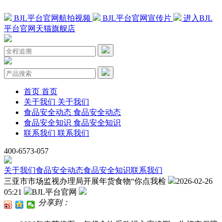
BJL平台官网航拍视频
BJL平台官网宣传片
进入BJL
平台官网天猫旗舰店
首页
首页
关于我们
关于我们
食品安全动态
食品安全动态
食品安全知识
食品安全知识
联系我们
联系我们
400-6573-057
关于我们
食品安全动态
食品安全知识
联系我们
三亚市市场监视办理局开展年货食物“你点我检
2026-02-26
05:21
BJL平台官网
分享到：