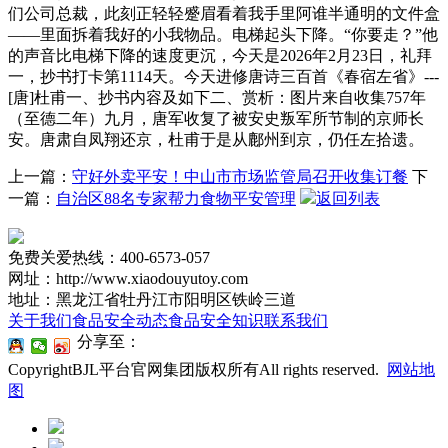
们公司总裁，此刻正轻轻蹙眉看着我手里阿谁半通明的文件盒
——里面拆着我好的小我物品。电梯起头下降。“你要走？”他
的声音比电梯下降的速度更沉，今天是2026年2月23日，礼拜
一，抄书打卡第1114天。今天进修唐诗三百首《春宿左省》---
[唐]杜甫一、抄书内容及如下二、赏析：图片来自收集757年
（至德二年）九月，唐军收复了被安史叛军所节制的京师长
安。唐肃自凤翔还京，杜甫于是从鄜州到京，仍任左拾遗。
上一篇：
守好外卖平安！中山市市场监管局召开收集订餐
下
一篇：
自治区88名专家帮力食物平安管理
返回列表
免费关爱热线：400-6573-057
网址：http://www.xiaodouyutoy.com
地址：黑龙江省牡丹江市阳明区铁岭三道
关于我们
食品安全动态
食品安全知识
联系我们
分享至：
CopyrightBJL平台官网集团版权所有All rights reserved.
网站地
图