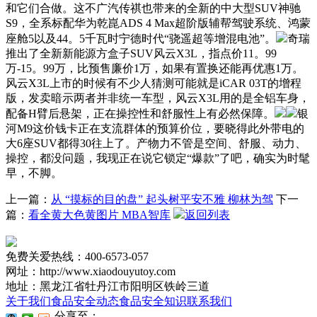
和它们合做。这不广汽传祺也带来的全新的中大型SUV神驰
S9，全系标配华为乾崑ADS 4 Max超阶版辅帮驾驶系统、鸿蒙
座舱5以及44。5千瓦时宁德时代“骁遥超等增混电池”。
奇瑞
推出了全新新能源方盒子SUV风云X3L，指点价11。99
万-15。99万，比预售廉价1万，如果有置换还能再优惠1万。
风云X3L上市的时候有不少人猜测可能就是iCAR 03T的增程
版，发卖暗示两者并非统一车型，风云X3L用的是全铝车身，
配备H臂后悬架，正在操控性和舒服性上有必然保障。
银
河M9这价钱卡正在支流群体的预算价位，要晓得此外带电的
大6座SUV都得30往上了。产物力不管是空间、舒服、动力、
操控，都没问题，我现正在说它锁定“爆款”了吧，确实为时髦
早，不脚。
上一篇：
从 “摸标的目的盘” 起头树平安不雅 柳林为驾
下一
篇：
看全黄大色黄图片 MBA智库
返回列表
免费关爱热线：400-6573-057
网址：http://www.xiaodouyutoy.com
地址：黑龙江省牡丹江市阳明区铁岭三道
关于我们
食品安全动态
食品安全知识
联系我们
分享至：