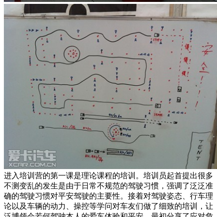
进入培训营的第一课是理论课程的培训。培训员起首提出很多
不测变乱的发生是由于日常不规范的驾驶习惯，强调了泛泛准
确的驾驶习惯对平安驾驶的主要性。接着对驾驶姿态、行车理
论以及车辆的动力、操控等学问对车友们做了细致的培训，让
泛博领会若何驾驶本人的爱车体验和平安。最初分享了应对危