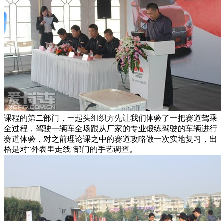
课程的第二部门，一起头组织方先让我们体验了一把赛道驾乘
全过程，驾驶一辆车全场跟从厂家的专业锻练驾驶的车辆进行
赛道体验，对之前理论课之中的赛道攻略做一次实地复习，出
格是对“外表里走线”部门的手艺调查。