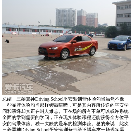
总结：三菱翼神Driving School平安驾训营体验勾当虽然不像
一些品牌体验勾当那样锣鼓喧哗，可是其内容所传送的平安学
问和演绎却实正在叫人难忘。正在场的所有不单可以或许系统
全面的学到需要的学问，正在现实体验课程还能获得全方位平
安的驾乘体验。独一欠缺的是车的检测体验。总的来说，此次
三菱翼神Driving School平安驾训营带给泛博车友一场现实需