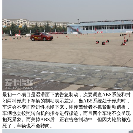
最初一个项目是湿滑面下的告急制动，次要调查ABS系统和封
闭两种形态下车辆的制动表示差别。当ABS系统处于形态时，
车速会不变而渐进性地慢下来，即便驾驶者不抓紧制动踏板，
车辆也会按照转向机的指令进行循迹，而且四个车轮不会呈现
抱死景象。而关掉ABS后，正在告急制动中，但因为轮胎都抱
死了，车辆也不会转向。