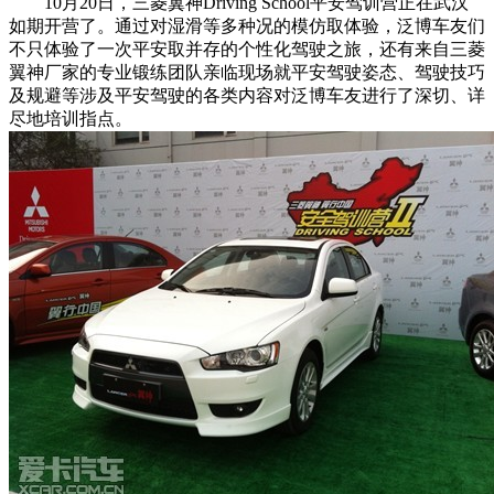
10月20日，三菱翼神Driving School平安驾训营正在武汉
如期开营了。通过对湿滑等多种况的模仿取体验，泛博车友们
不只体验了一次平安取并存的个性化驾驶之旅，还有来自三菱
翼神厂家的专业锻练团队亲临现场就平安驾驶姿态、驾驶技巧
及规避等涉及平安驾驶的各类内容对泛博车友进行了深切、详
尽地培训指点。