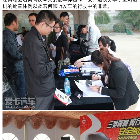
机的处置体例以及若何倾听爱车的行驶中的非常。