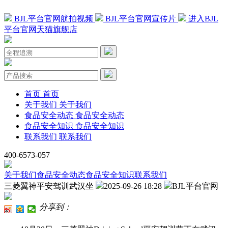
BJL平台官网航拍视频
BJL平台官网宣传片
进入BJL
平台官网天猫旗舰店
首页
首页
关于我们
关于我们
食品安全动态
食品安全动态
食品安全知识
食品安全知识
联系我们
联系我们
400-6573-057
关于我们
食品安全动态
食品安全知识
联系我们
三菱翼神平安驾训武汉坐
2025-09-26 18:28
BJL平台官网
分享到：