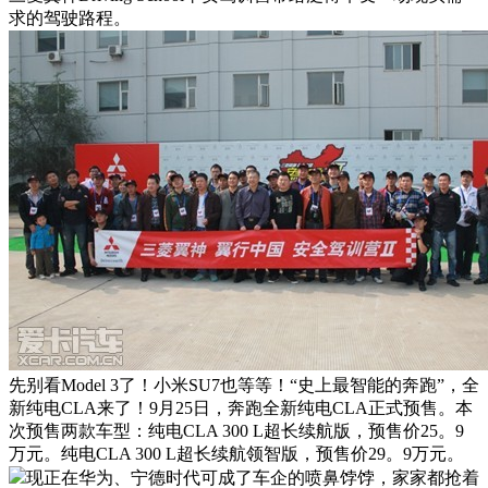
求的驾驶路程。
先别看Model 3了！小米SU7也等等！“史上最智能的奔跑”，全
新纯电CLA来了！9月25日，奔跑全新纯电CLA正式预售。本
次预售两款车型：纯电CLA 300 L超长续航版，预售价25。9
万元。纯电CLA 300 L超长续航领智版，预售价29。9万元。
现正在华为、宁德时代可成了车企的喷鼻饽饽，家家都抢着