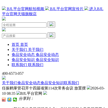
BJL平台官网航拍视频
BJL平台官网宣传片
进入BJL
平台官网天猫旗舰店
首页
首页
关于我们
关于我们
食品安全动态
食品安全动态
食品安全知识
食品安全知识
联系我们
联系我们
400-6573-057
关于我们
食品安全动态
食品安全知识
联系我们
任振鹤掌管召开十四届省第114次常务会议 放置摆
2026-03-
10 08:35
BJL平台官网
分享到：