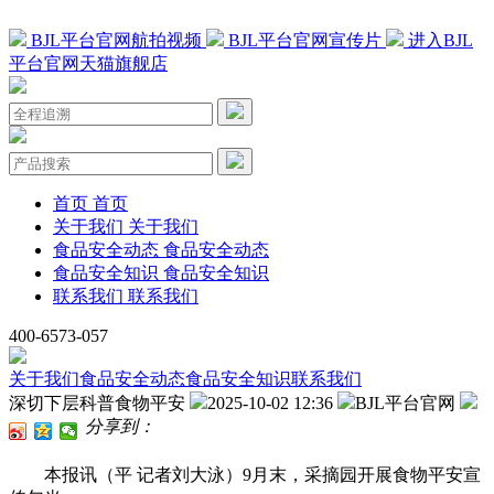
BJL平台官网航拍视频
BJL平台官网宣传片
进入BJL
平台官网天猫旗舰店
首页
首页
关于我们
关于我们
食品安全动态
食品安全动态
食品安全知识
食品安全知识
联系我们
联系我们
400-6573-057
关于我们
食品安全动态
食品安全知识
联系我们
深切下层科普食物平安
2025-10-02 12:36
BJL平台官网
分享到：
本报讯（平 记者刘大泳）9月末，采摘园开展食物平安宣