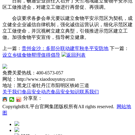
日前，畅通企业担任人召开了天竺地域建立食物平安示范
区工做推进会，对建立工做进行再督促、再强调。
会议要求各参会单元要以建立食物平安示范区为契机，成
立健全企业诚信自律机制，强化诚信运营认识，细化示范区建
立工做使命，并沉视树立建立典型，引领推进示范区建立工
做。加强食物平安宣传，指导树立健康。
上一篇：
贵州金沙：多部分联动建牢秋冬平安防地
下一篇：
设立乡镇食物帮理值得倡导
返回列表
免费关爱热线：400-6573-057
网址：http://www.xiaodouyutoy.com
地址：黑龙江省牡丹江市阳明区铁岭三道
关于我们
食品安全动态
食品安全知识
联系我们
分享至：
CopyrightBJL平台官网集团版权所有All rights reserved.
网站地
图