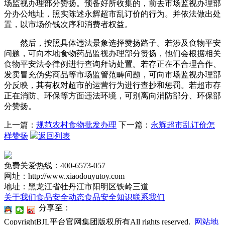
场监视办理部分赞扬。预备好所收集的，前去市场监视办理部
分办公地址，照实陈述永辉超市乱订价的行为。并依法做出处
置，以市场价钱次序和消费者权益。
然后，按照具体违法景象选择赞扬路子。若涉及食物平安
问题，可向本地食物药品监视办理部分赞扬，他们会根据相关
食物平安法令律例进行查询拜访处置。若存正在不合理合作、
发卖冒充伪劣商品等市场监管范畴问题，可向市场监视办理部
分反映，其有权对超市的运营行为进行查抄和惩罚。若超市存
正在消防、环保等方面违法环境，可别离向消防部分、环保部
分赞扬。
上一篇：
规范农村食物批发办理
下一篇：
永辉超市乱订价怎
样赞扬
返回列表
免费关爱热线：400-6573-057
网址：http://www.xiaodouyutoy.com
地址：黑龙江省牡丹江市阳明区铁岭三道
关于我们
食品安全动态
食品安全知识
联系我们
分享至：
CopyrightBJL平台官网集团版权所有All rights reserved.
网站地