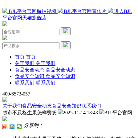
BJL平台官网航拍视频
BJL平台官网宣传片
进入BJL
平台官网天猫旗舰店
首页
首页
关于我们
关于我们
食品安全动态
食品安全动态
食品安全知识
食品安全知识
联系我们
联系我们
400-6573-057
关于我们
食品安全动态
食品安全知识
联系我们
超市不及格生果怎样赞扬
2025-11-14 18:43
BJL平台官网
分享到：