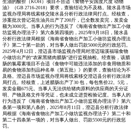
生油的酸价（KOH）项目不合适《食物平安国度尺度 动物
油》（GB 2716-2018）要求，查验结论为不及格。陵水县市场
监视办理局将线索移交陵水县分析行政法律局打点。经核查，
涉案批次曾记花生油共出产了200斤，已全数发卖完，发卖金
额为3000元。当事人的行为违反了《海南省食物出产加工小做
坊监视办理法子》第六条第四项的，2025年9月18日，陵水县
分析行政法律局根据《海南省食物出产加工小做坊监视办理法
子》第二十第一款的，对当事人做出罚款5000元的行政惩罚。
2025年4月12日，澄迈县市场监视办理局对澄迈瑞溪福瑞食物
小做坊出产的“农家黑猪肉腊肠”进行监视抽检。经查验，该腊
肠的氯霉素项目不合适《食物中可能违法添加的非食用物质和
易的食物添加剂品种名单（第五批）》的要求，查验结论为不
及格。澄迈县市场监视办理局将线索移交澄迈县分析行政法律
局打点。经核查，上述腊肠出产了30 包，每包售价22。5元，
发卖金额675元。当事人无法供给猪肉原料的供应商的天分证
明、产物及格文件等凭证，也未成立进货检验记度。当事人的
行为违反了《海南省食物出产加工小做坊监视办理法子》第六
条第一项和第八条的，2025年8月11日，澄迈县分析行政法律
局根据《海南省食物出产加工小做坊监视办理法子》第二十和
第二十四条第一项的，对当事人做出、罚款5500元的行政惩
罚。