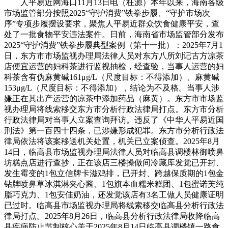
人平易近网海口11月13日电（枉源）本年以来，海南各级
市场监管部分按照2025“守护消费”铁拳步履、“守护市场次
序”专项步履摆设要求，聚焦人平易近群众饮食健康平安，查
处了一批食物平安违法案件。日前，海南省市场监管部分发布
2025“守护消费”铁拳步履典型案例（第十一批）：2025年7月1
日，东方市市场监视办理局法律人员对东方八所刘记古方凉茶
店便宜运营的妇科茶进行监视抽检，经查验，当事人运营的妇
科茶含有伪麻黄碱161μg/L（尺度目标：不得添加）、麻黄碱
153μg/L（尺度目标：不得添加），结论为不及格。当事人涉
嫌正在其出产运营的凉茶中添加药品（麻黄）。东方市市场监
视办理局将线索移交东方市分析行政法律局打点。东方市分析
行政法律局对当事人立案查询拜访。违反了《中华人平易近国
刑法》第一百四十四条，已涉嫌形成犯罪。东方市分析行政法
律局依法将该案移送机关处置，机关已立案侦查。2025年8月
14日，临高县市场监视办理局法律人员对临高县调楼林御喷鼻
坊糕点店进行查抄，正在该店三楼操做间冷藏库发觉已开封、
发生霉变的1包立信牌卡滋鸡排，已开封、跨越保质期的1包金
钻牌喷鼻草冰淇淋夹心酱、1包旗本血糯米糕团、1包蜜诺芙纯
脂巧克力、1包安佳奶油，还发觉该店有3名工做人员健康证明
已过时。临高县市场监视办理局将线索移交临高县分析行政法
律局打点。2025年8月26日，临高县分析行政法律局收降临高
县疾病防止节制核心关于2025年8月14日临高县调楼镇一路食