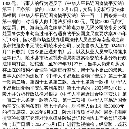
1300元。当事人的行为违反了《中华人平易近国食物平安法》
第三十四条第二款的，2025年8月17日，文昌市分析行政法律
局根据《中华人平易近国食物平安法》第一百二十四条第一款
第一项的，对当事人做出违法所得1300元、罚款50000元的行
政惩罚。四、海南蓝湾之家康养旅逛办事无限公司陵水分公司
处置餐饮办事勾当过程不合适食物平安国度尺度要求案2025年
3月18日，陵水县市场监视办理局法律人员查抄海南蓝湾之家
康养旅逛办事无限公司陵水分公司，发觉当事人正在2024年12
月12日收到《责令更正通知书》后，以及从业人员未取得健康
证等行为。陵水县市场监视办理局将线索移交陵水县分析行政
法律局打点。经核查，至2025年3月27日，当事人仍未对厨房
存正在的结构不合理等问题进行整改，属于拒不更正的景象。
当事人的行为违反了《中华人平易近国食物平安法》第三十第
一款第二项、第四十五条第二款、五十七条第一款和《中华人
平易近国食物平安法实施条例》第七十条的，2025年5月8日，
陵水县分析行政法律局根据《中华人平易近国食物平安法》第
一百二十六条第一款第六项、第十二项和《中华人平易近国食
物平安法实施条例》第七十条的，对当事人做出罚款30000元
的行政惩罚。2025年6月3日，陵水县市场监视办理局委托海南
省查验检测研究院对陵水椰林陵城曾记榨油坊出产的曾记花生
油（出产日期：2025年6月1日）进行监视抽检，经查验，该花