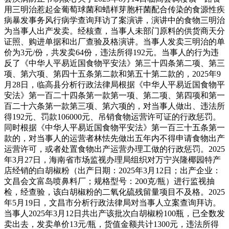
用三明治惹起金葡萄球菌和蜡样芽胞杆菌配合传染的食源性疾
病暴发事务风行病学查询拜访了案演讲，演讲中的食物三明治
为当事人出产发卖。经核查，当事人未部门原料的供货商天分
证照、购进单据和出厂查验及格演讲。当事人发卖三明治的单
价为3元/份，共发卖64份，违法所得192元。当事人的行为违
反了《中华人平易近国食物平安法》第三十四条第二项、第三
项、第六项、第四十五条第二款和第五十第二款的，2025年9
月28日，临高县分析行政法律局根据《中华人平易近国食物平
安法》第一百二十四条第一款第一项、第二项、第四项和第一
百二十六条第一款第三项、第六项的，对当事人做出、违法所
得192元、罚款106000元、吊销食物运营许可证的行政惩罚。
同时根据《中华人平易近国食物平安法》第一百三十五条第一
款的，对当事人的运营者林怯先做出五年内不得申请食物出产
运营许可，或者处置食物出产运营办理工做的行政惩罚。2025
年3月27日，海南省市场监视办理局组织对万宁兴隆椰园特产
店经销的白胡椒粉（出产日期：2025年3月12日；出产企业：
文昌会文富岛喷鼻料厂；规格型号：200克/瓶）进行监视抽
检，经查验，该白胡椒粉的二氧化硫残留量项目不及格。2025
年5月19日，文昌市分析行政法律局对当事人立案查询拜访。
当事人2025年3月12日共出产该批次白胡椒粉100瓶，已全数发
卖出去，发卖单价13元/瓶，货值金额共计1300元，违法所得