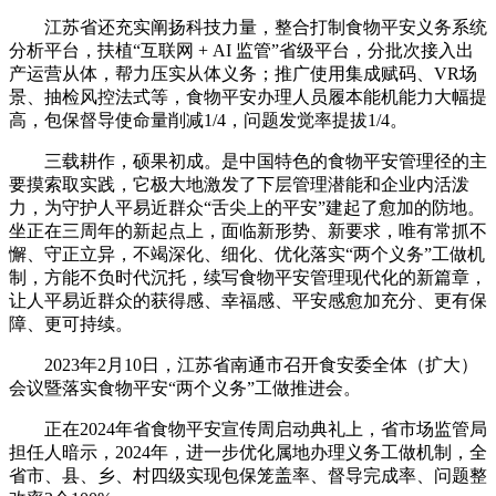
江苏省还充实阐扬科技力量，整合打制食物平安义务系统
分析平台，扶植“互联网 + AI 监管”省级平台，分批次接入出
产运营从体，帮力压实从体义务；推广使用集成赋码、VR场
景、抽检风控法式等，食物平安办理人员履本能机能力大幅提
高，包保督导使命量削减1/4，问题发觉率提拔1/4。
三载耕作，硕果初成。是中国特色的食物平安管理径的主
要摸索取实践，它极大地激发了下层管理潜能和企业内活泼
力，为守护人平易近群众“舌尖上的平安”建起了愈加的防地。
坐正在三周年的新起点上，面临新形势、新要求，唯有常抓不
懈、守正立异，不竭深化、细化、优化落实“两个义务”工做机
制，方能不负时代沉托，续写食物平安管理现代化的新篇章，
让人平易近群众的获得感、幸福感、平安感愈加充分、更有保
障、更可持续。
2023年2月10日，江苏省南通市召开食安委全体（扩大）
会议暨落实食物平安“两个义务”工做推进会。
正在2024年省食物平安宣传周启动典礼上，省市场监管局
担任人暗示，2024年，进一步优化属地办理义务工做机制，全
省市、县、乡、村四级实现包保笼盖率、督导完成率、问题整