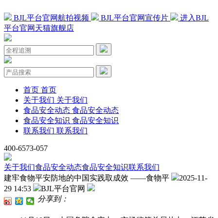
BJL平台官网航拍视频
BJL平台官网宣传片
进入BJL
平台官网天猫旗舰店
首页
首页
关于我们
关于我们
食品安全动态
食品安全动态
食品安全知识
食品安全知识
联系我们
联系我们
400-6573-057
关于我们
食品安全动态
食品安全知识
联系我们
建牢食物平安防地的中国实践取成效 ——食物平
2025-11-
29 14:53
BJL平台官网
分享到：