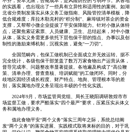
不齐，资本无限，合规成本，是风险防控的亏弱环节。从各地
的实践看，也出现出了一些具有立异性和适用性的案例。如湖
北省分类制发落实从体义务工做指南、风险管控清单模板，降
低合规难度；库拉木勒克村的“积分制”、麻埠镇对茶企的资金
支撑，又帮帮小微企业提拔了平安保障能力。针对小微从体特
点，还聚焦索证索票、人员健康、卫生、总结起来，对中小微
从体，落实义务需更多依托下层包保干部的指点、办事以及创
制性的激励束缚机制，沉视实效，避免“一刀切”。
全国范畴内，包保工做机制已全面成立并无效运转。据不
完全统计，各级包保干部笼盖了数万万家食物出产运营从体，
督导完成率、问题整改率显著提拔。各地遍及构成了“高位鞭
策、清单办理、督查查核、培训赋能”的工做闭环。同时，分
歧地区因经济成长程度、财产特点、地舆、管理根本等的差
别，落实属地办理义务呈现出丰硕的个性化实践。
2024年9月，市场监管局党组、局长王晓阳调研敦煌市市
场监督工做，要求严酷落实“四个最严”要求，压紧压实从体义
务和属地办理义务。
值此食物平安“两个义务”落实三周年之际，系统总结阐
发“两个义务”的落实进展、实践模式取将来标的目的，对于巩