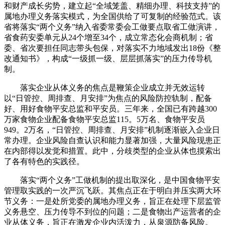
和财产成长劣势，建立起“全域笼盖、精细办理、科技支持”的
属地办理义务落实模式，为全国供给了可复制的经验范式。该
省将落实“两个义务”纳入省委常委会工做要点取省工做演讲，
省食药安委单元从24个增至34个，成立常态化会商机制；省
委、省次要担任同志带头包保，对落实不力地域发出18份《整
改通知书》，构成“一级抓一级、层层抓落实”的压力传导机
制。
落实企业从体义务的焦点是鞭策企业成立并无效运转
以“日管控、周排查、月安排”为焦点的风险防控轨制，配备
好、用好食物平安总监和平安员。三年来，全国已有跨越300
万家食物企业配备食物平安总监115。5万名、食物平安员
949。2万名，“日管控、周排查、月安排”机制逐渐嵌入企业日
常办理。企业风险自查认识和能力显著加强，大量风险现患正
在内部得以发觉和措置。此中，分歧类型的企业从体也摸索出
了各有特色的实践径。
落实“两个义务”工做机制的提出取深化，是中国食物平安
管理取实践的一次严沉飞跃。其焦点正在于明白并压实两大环
节义务：一是处所党委的属地办理义务，旨正在处理下层监管
义务悬空、压力传导不到位的问题；二是食物出产运营者的企
业从体义务，旨正在激发企业内活泼力，从泉源防备风险。