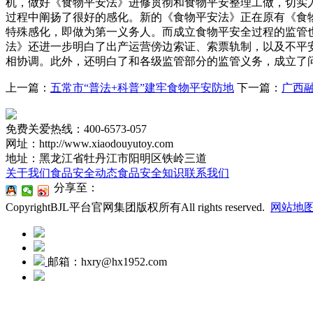
机，做好《食物平安法》进修贯彻和食物平安整理工做，切实人
过程中阐扬了很好的感化。新的《食物平安法》正在原有《食
特殊感化，即做为第一义务人。而成立食物平安全过程的监管
法》还进一步明白了出产运营傍边索证、索票轨制，以及不平
相协调。此外，还明白了和各级监管部分的监管义务，成立了
上一篇：
五常市“普法+科普”建牢食物平安防地
下一篇：
广西
免费关爱热线：400-6573-057
网址：http://www.xiaodouyutoy.com
地址：黑龙江省牡丹江市阳明区铁岭三道
关于我们
食品安全动态
食品安全知识
联系我们
分享至：
CopyrightBJL平台官网集团版权所有All rights reserved.
网站地
邮箱：hxry@hx1952.com