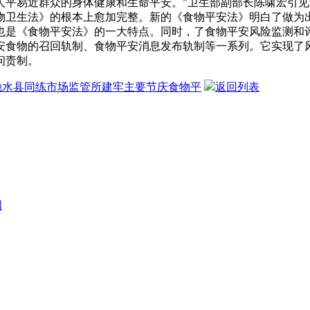
平易近群众的身体健康和生命平安。”卫生部副部长陈啸宏引见说
物卫生法》的根本上愈加完整。新的《食物平安法》明白了做为
也是《食物平安法》的一大特点。同时，了食物平安风险监测和
安食物的召回轨制、食物平安消息发布轨制等一系列。它实现了
问责制。
融水县同练市场监管所建牢主要节庆食物平
返回列表
图