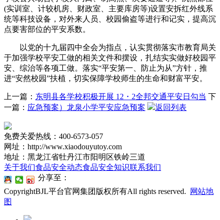
(实训室、计较机房、财政室、主要库房等)设置安拆红外线系
统等科技设备，对外来人员、校园偷盗等进行和记实，提高沉
点要害部位的平安系数。
以党的十九届四中全会为指点，认实贯彻落实市教育局关
于加强学校平安工做的相关文件和摆设，扎结实实做好校园平
安、综治等各项工做。落实“平安第一、防止为从”方针，推
进“安然校园”扶植，切实保障学校师生的生命和财富平安。
上一篇：
东明县各学校积极开展 12・2全邦交通平安日勾当
下
一篇：
应急预案）龙泉小学平安应急预案
返回列表
免费关爱热线：400-6573-057
网址：http://www.xiaodouyutoy.com
地址：黑龙江省牡丹江市阳明区铁岭三道
关于我们
食品安全动态
食品安全知识
联系我们
分享至：
CopyrightBJL平台官网集团版权所有All rights reserved.
网站地
图