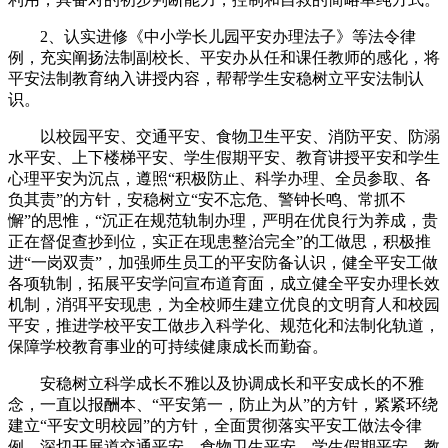
2、认实进修《中小学长儿园平安办理法子》等法令律
例，充实阐扬法制副校长、平安办从任和课任教师的感化，将
平安法制教育纳入讲授内容，帮帮学生安稳树立平安法制认
识。
以校园平安、交通平安、食物卫生平安、消防平安、防溺
水平安、上下楼梯平安、学生假期平安、教育讲授平安和学生
心理平安为沉点，遵照“积极防止、科学办理、全员参取、各
负其责”的方针，安稳树立“安不忘危、警钟长鸣、常抓不
懈”的思惟，“沉正在规范轨制办理，严明在优良行为养成，贵
正在督促查抄到位，实正在现患整治完全”的工做思，积极推
进“一岗双责”，加强师生员工的平安防备认识，健全平安工做
各项轨制，拓展平安学问宣布道育面，成立健全平安办理长效
机制，消弭平安现患，为全校师生建立优良的文明育人和校园
平安，推进学校平安工做步入科学化、规范化和法制化轨道，
保障学校教育事业的可持续健康成长而勤奋。
安稳树立科学成长不雅以及协调成长和平安成长的不雅
念，一直以报酬本、“平安第一，防止为从”的方针，紧紧环绕
建立“平安文明校园”的方针，全面贯彻落实平安工做法令律
例，深切开展道交通平安、食物卫生平安、学生假期平安、教