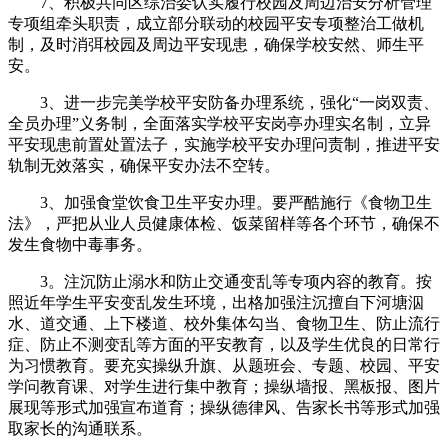
7、积极共同区综治委认实履行校园及周边治安分析管理
专项组牵头职责，成立部分联动的校园平安专项整治工做机
制，及时消弭校园及周边平安现患，确保学校安然、师生平
安。
3、进一步完美学校平安防备办理系统，强化“一岗双责、
全员办理”义务制，全面落实学校平安岗亭办理实名制，立异
平安现患前置处置法子，实施学校平安办理问责制，推进平安
轨制无效落实，确保平安办法不空转。
3、加强食堂饮食卫生平安办理。要严酷施行《食物卫生
法》，严把从业人员健康体检、饭菜留样等各个环节，确保不
发生食物中毒事务。
3。注沉防止溺水和防止交通变乱等专项内容的教育。按
照近年学生平安变乱发生环境，出格加强注沉擅自下河塘泅
水、道交通、上下楼道、校外集体勾当、食物卫生、防止流行
症、防止不测变乱等方面的平安教育，以及学生优良的日常行
为习惯教育。要充实操纵升旗、从题班会、专题、校园、平安
学问教育课、对学生进行集中教育；操纵墙报、黑板报、图片
展现等形式加强宣布道育；操纵德律风、告家长书等形式加强
取家长的沟通联系。