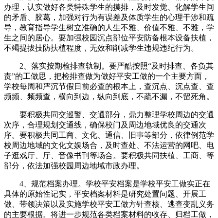
办理，认实做好各类特殊学生的摸排，及时发觉、化解学生间
的矛盾、胶葛，加强对行为有误差及体质学生的心理干涉和疏
导，教育指导学生树立准确的人生不雅、价值不雅、不雅，学
生之间的居心。要加强校园沉点部位平安防备根本设备扶植，
不竭提拔技防扶植程度，无效和削减学生违规违纪行为。
2、落实按期检排查轨制。要严酷按照“及时排查、各负其
责”的工做思，把检排查做为做好平安工做的一个主要方面，
学校每周和严沉节假日前必查的根本上，查沉点、沉点查、查
频频、频频查，横向到边，纵向到底，不疏不漏，不留死角。
要积极共同交巡警、交通部分，鼎力整理学校周边的交通
次序，合理规划交通线，确保校门及周边地域优良的交通次
序。要积极共同工商、文化、通信、旧事等部分，依律例范学
校周边地域的文化文娱场合，及时查处、不法运营的网吧、电
子逛戏厅、厅、音像书刊等场合。要积极共同扶植、工商、等
部分，依法加强校园周边地域市政办理。
4、规范档案办理。学校平安档案是学校平安工做实正在
具体的原始性记实，平安档案材料是研究处置问题、开展工
做、带领决策以及实施学校平安工做方针查核、逃查变乱义务
的主要根据。将进一步规范各类档案材料的收存、归档工做，