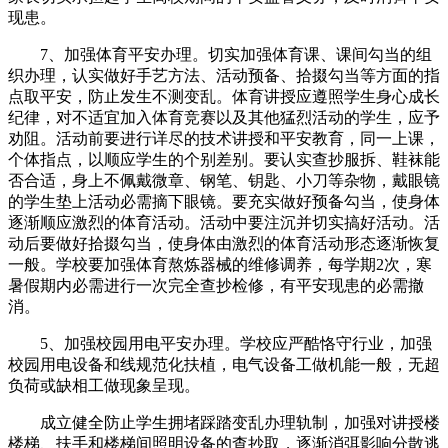
现患。
7、加强体育平安办理。切实加强体育课、课间勾当的组
织办理，认实做好手艺方法、活动预备、拾掇勾当等方面的指
点取平安，防止发生不测变乱。体育讲授应遵照学生身心成长
纪律，对不适宜加入体育竞赛以及其他猛烈活动的学生，应予
劝阻。活动前要进行详尽的技术讲授和平安教育，同一上课，
个体指点，以顺应学生的个别差别。要认实查抄服拆、鞋袜能
否合适，身上不佩戴微章、钢笔、钥匙、小刀等杂物，戴眼镜
的学生垫上活动必需摘下眼镜。要充实做好预备勾当，使身体
逐渐顺应激烈的体育活动。活动中要注沉并切实搞好活动。活
动后要做好拾掇勾当，使身体由激烈的体育活动形态逐渐恢复
一般。学校要加强体育熬炼器械的维修调养，每学期2次，寒
暑假期内必需进行一次完全查抄检修，有平安现患的必需撤
消。
5、加强校园用电平安办理。学校应严酷恪守行业，加强
校园用电设备和线规范化扶植，电气设备工做机能一般，无超
负荷或缺相工做现象呈现。
成立健全防止学生拥堵踩踏变乱办理轨制，加强对讲授楼
楼梯、扶手和楼梯间照明设备的查抄取，逐渐消弭影响分散逃