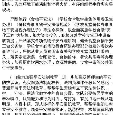
训练，告急环境下能遏制和消弭火情，有序组织师生撤离火警
现场。
严酷施行《食物平安法》《学校食堂取学生集体用餐卫生
办理》《餐饮办事食物平安操做规范》《学校食堂餐饮办事食
物平安监视办理法子》等法令律例，以全面实施学校食堂“亮
化工程”为契机，加大资金投入，积极改善学校食堂卫生设备
取前提，严酷落实各项食物平安办理轨制，健全食堂食物平安
工做义务制。学校食堂必需取得食药监办理部分核发的餐饮办
事许可证，严把从业人员资历审查关和学校食堂原材料采购
关，落实索证索票、台账登记、食物留样、餐饮具消毒等办理
办法，加强厨房饮用水办理，食源性疾病、食物中毒等公共卫
生平安事务。
(一)鼎力加强平安法制教育，进一步加强泛博师生的平安
防护认识。充实阐扬法制副校长、法制员和课任教师的感化，
普遍开展平安法制教育，帮帮学生安稳树立平安法制认识，
把、、守法、用法化做学生的盲目步履。大队部要按照学生的
春秋特点、认知能力和行为能力，有打算、有沉点地开展从题
明显、内容丰硕、形式多样的平安常识教育。帮帮学生初步树
立平安不雅念，领会平安根基常识，熟悉报警、求帮德律风的
利用，具备对的初步判断能力，控制和自救的简略单纯方式。