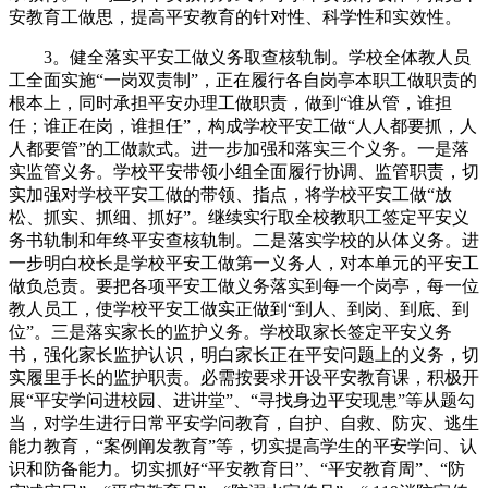
安教育工做思，提高平安教育的针对性、科学性和实效性。
3。健全落实平安工做义务取查核轨制。学校全体教人员
工全面实施“一岗双责制”，正在履行各自岗亭本职工做职责的
根本上，同时承担平安办理工做职责，做到“谁从管，谁担
任；谁正在岗，谁担任”，构成学校平安工做“人人都要抓，人
人都要管”的工做款式。进一步加强和落实三个义务。一是落
实监管义务。学校平安带领小组全面履行协调、监管职责，切
实加强对学校平安工做的带领、指点，将学校平安工做“放
松、抓实、抓细、抓好”。继续实行取全校教职工签定平安义
务书轨制和年终平安查核轨制。二是落实学校的从体义务。进
一步明白校长是学校平安工做第一义务人，对本单元的平安工
做负总责。要把各项平安工做义务落实到每一个岗亭，每一位
教人员工，使学校平安工做实正做到“到人、到岗、到底、到
位”。三是落实家长的监护义务。学校取家长签定平安义务
书，强化家长监护认识，明白家长正在平安问题上的义务，切
实履里手长的监护职责。必需按要求开设平安教育课，积极开
展“平安学问进校园、进讲堂”、“寻找身边平安现患”等从题勾
当，对学生进行日常平安学问教育，自护、自救、防灾、逃生
能力教育，“案例阐发教育”等，切实提高学生的平安学问、认
识和防备能力。切实抓好“平安教育日”、“平安教育周”、“防