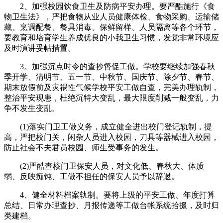
2、加强校园饮食卫生及防病平安办理。要严酷施行《食
物卫生法》，严把食物从业人员健康体检、食物采购、运输储
藏、烹调配餐、餐具消毒、保鲜留样、人员隔离等各个环节，
要教育和培育学生养成优良的小我卫生习惯，发觉非常环境应
及时演讲妥帖措置。
3。加强沉点时令的查抄督促工做。学校要继续加强春秋
季开学、清明节、五一节、中秋节、国庆节、除夕节、春节、
期末放假前及灾祸性气候学校平安工做自查，完美办理轨制，
整治平安现患，杜绝沉特大变乱，最大限度削减一般变乱，力
争不发生变乱。
(1)落实门卫工做义务，成立健全进出校门登记轨制，提
高，严把校门关，闲杂人员进入校园，刀具等器械进入校园，
防止社会不夫君员校园、师生受事务的发生。
(2)严酷查核门卫保安人员，对文化低、春秋大、体质
弱、反映痴钝、工做不担任的保安人员予以辞退。
4、健全材料档案轨制。要将上级的平安工做、年度打算
总结、日常办理查抄、月报传递等工做台帐系统拾掇，及时归
类建档。