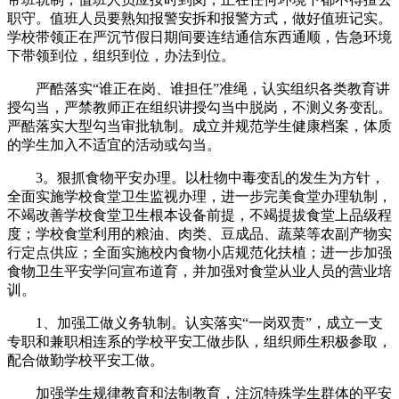
职守。值班人员要熟知报警安拆和报警方式，做好值班记实。
学校带领正在严沉节假日期间要连结通信东西通顺，告急环境
下带领到位，组织到位，办法到位。
严酷落实“谁正在岗、谁担任”准绳，认实组织各类教育讲
授勾当，严禁教师正在组织讲授勾当中脱岗，不测义务变乱。
严酷落实大型勾当审批轨制。成立并规范学生健康档案，体质
的学生加入不适宜的活动或勾当。
3。狠抓食物平安办理。以杜物中毒变乱的发生为方针，
全面实施学校食堂卫生监视办理，进一步完美食堂办理轨制，
不竭改善学校食堂卫生根本设备前提，不竭提拔食堂上品级程
度；学校食堂利用的粮油、肉类、豆成品、蔬菜等农副产物实
行定点供应；全面实施校内食物小店规范化扶植；进一步加强
食物卫生平安学问宣布道育，并加强对食堂从业人员的营业培
训。
1、加强工做义务轨制。认实落实“一岗双责”，成立一支
专职和兼职相连系的学校平安工做步队，组织师生积极参取，
配合做勤学校平安工做。
加强学生规律教育和法制教育，注沉特殊学生群体的平安